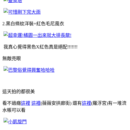
2.黑白條紋洋裝+紅色毛尼風衣
我真心覺得黑色X紅色真是絕配!!!!!!!
無敵亮眼
這天拍的都很美
看不過癮
這裡
這裡
(薇薇安拱廊街) 還有
這裡
(羅浮宮)有一堆流
水帳可以看