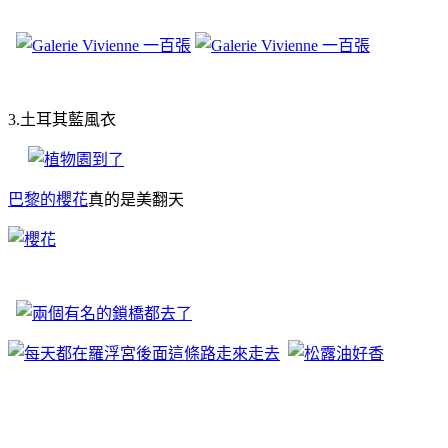
3.土耳其藍風衣
巴黎的櫻花
真的是美翻天