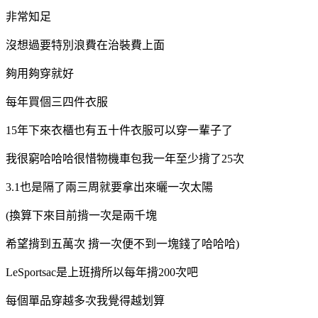
非常知足
沒想過要特別浪費在治裝費上面
夠用夠穿就好
每年買個三四件衣服
15年下來衣櫃也有五十件衣服可以穿一輩子了
我很窮哈哈哈很惜物機車包我一年至少揹了25次
3.1也是隔了兩三周就要拿出來曬一次太陽
(換算下來目前揹一次是兩千塊
希望揹到五萬次 揹一次便不到一塊錢了哈哈哈)
LeSportsac是上班揹所以每年揹200次吧
每個單品穿越多次我覺得越划算