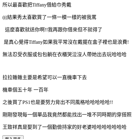
所以最喜歡把Tiffany借給巾秀戴
(((結果秀太喜歡買了一條一模一樣的被我罵
這麼喜歡就送你啊!!我再跟你借來但不就得了
是真心覺得Tiffany如果我平常沒在戴擺在盒子裡也是浪費!
無法忍受衣服或包包躺在衣櫃哭泣沒人帶她出去玩哈哈哈
拉拉雜雜主要是希望可以一直機車下去
機車個五十年 一百年
之後買了PS1也是要努力背出不同風格哈哈哈哈哈!!
剛剛發現每一個單品我竟然都能找出一堆不同時期的穿搭照
王致祥真是娶到了一個勤儉持家的好老婆哈哈哈哈哈哈哈