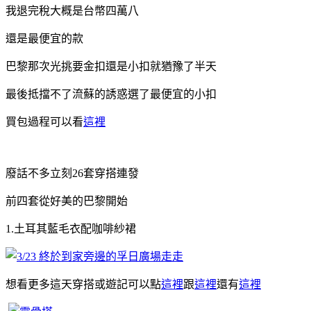
我退完稅大概是台幣四萬八
還是最便宜的款
巴黎那次光挑要金扣還是小扣就猶豫了半天
最後抵擋不了流蘇的誘惑選了最便宜的小扣
買包過程可以看
這裡
廢話不多立刻26套穿搭連發
前四套從好美的巴黎開始
1.土耳其藍毛衣配咖啡紗裙
想看更多這天穿搭或遊記可以點
這裡
跟
這裡
還有
這裡