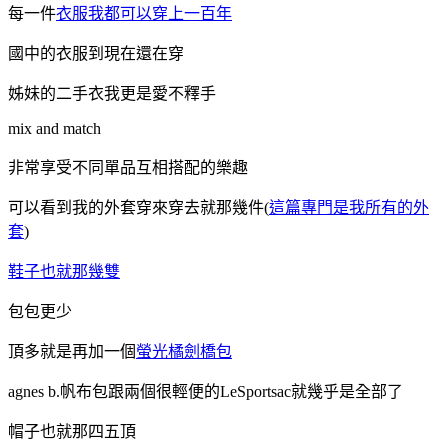
每一件
衣服我都可以穿上一百年
國中的衣服到現在還在穿
姊妹的二手衣我更是愛不釋手
mix and match
非常享受不同單品互相搭配的樂趣
可以看到我的外套穿來穿去就那幾件(
這篇專門是我所有的外
套
)
鞋子也就那幾雙
包包更少
頂多就是再加一個
螢光橘劍橋包
agnes b.帆布包跟兩個很輕便的LeSportsac就幾乎是全部了
帽子也就那四五頂