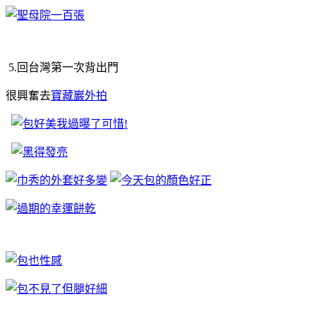
5.回台灣第一次背出門
很興奮去
寶藏巖外拍