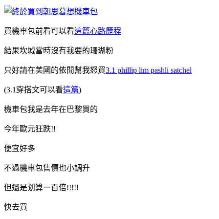
買機車包前看可以看
這篇心路歷程
結果坎城當時沒有我要的珊瑚粉
只好請在美國的依閒幫我怒買
3.1 phillip lim pashli satchel
(3.1穿搭文可以看
這篇
)
機車包我是去年在巴黎買的
今年歐元狂跌!!
便宜好多
不過機車包售價也小調升
但還是划算一百倍!!!!!
快去買