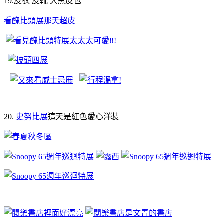
19.皮衣 皮靴 大黑皮包
看醜比頭展那天超皮
20.
史努比展
這天是紅色愛心洋裝