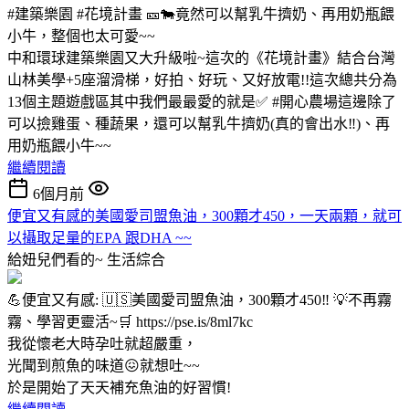
#建築樂園 #花境計畫 🎫🐄竟然可以幫乳牛擠奶、再用奶瓶餵
小牛，整個也太可愛~~
中和環球建築樂園又大升級啦~這次的《花境計畫》結合台灣
山林美學+5座溜滑梯，好拍、好玩、又好放電!!這次總共分為
13個主題遊戲區其中我們最最愛的就是✅️ #開心農場這邊除了
可以撿雞蛋、種蔬果，還可以幫乳牛擠奶(真的會出水‼️)、再
用奶瓶餵小牛~~
繼續閱讀
6個月前
便宜又有感的美國愛司盟魚油，300顆才450，一天兩顆，就可
以攝取足量的EPA 跟DHA ~~
給妞兒們看的~
生活綜合
💪便宜又有感: 🇺🇸美國愛司盟魚油，300顆才450‼️ 💡不再霧
霧、學習更靈活~🛒 https://pse.is/8ml7kc
我從懷老大時孕吐就超嚴重，
光聞到煎魚的味道😖就想吐~~
於是開始了天天補充魚油的好習慣!