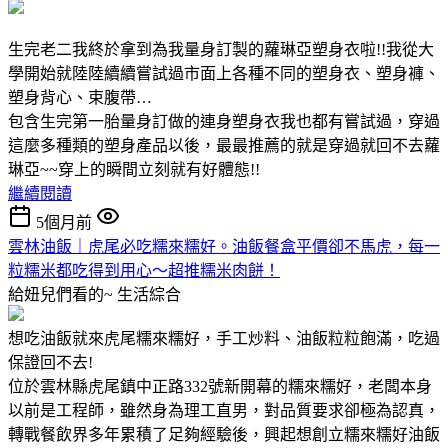
生完老二我終於拿到為我量身訂製的蘿琳亞塑身衣啦!!我從大
學開始就陸陸續續嘗試過市面上各種不同的塑身衣、塑身褲、
塑身背心、束腹帶…
包含生完第一胎量身訂做的連身塑身衣我也都有嘗試過，穿過
這麼多種類的塑身產品以後，最最推薦的就是穿過就回不去蘿
琳亞~~穿上的瞬間立刻就有好體態!!
繼續閱讀
5個月前
雲林油飯｜虎尾必吃糯來糯好。油飯餐盒平價卻不馬虎，每一
粒糯米都吃得到用心～超推糯米肉餅！
給妞兒們看的~
生活綜合
想吃油飯就來虎尾糯來糯好，手工炒料、油飯粒粒飽滿，吃過
保證回不去!
位於雲林縣虎尾鎮中正路332號新開幕的糯來糯好，老闆本身
以前是工程師，雖然身為理工直男，對品質要求卻極為認真，
轉戰餐飲界多年累積了足夠經驗後，興起想創立糯來糯好油飯