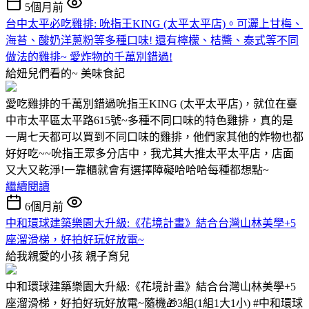
5個月前
台中太平必吃雞排: 吮指王KING (太平太平店)。可灑上甘梅、
海苔、酸奶洋蔥粉等多種口味! 還有檸檬、桔醬、泰式等不同
做法的雞排~ 愛炸物的千萬別錯過!
給妞兒們看的~
美味食記
愛吃雞排的千萬別錯過吮指王KING (太平太平店)，就位在臺
中市太平區太平路615號~多種不同口味的特色雞排，真的是
一周七天都可以買到不同口味的雞排，他們家其他的炸物也都
好好吃~~吮指王眾多分店中，我尤其大推太平太平店，店面
又大又乾淨!一靠櫃就會有選擇障礙哈哈哈每種都想點~
繼續閱讀
6個月前
中和環球建築樂園大升級:《花境計畫》結合台灣山林美學+5
座溜滑梯，好拍好玩好放電~
給我親愛的小孩
親子育兒
中和環球建築樂園大升級:《花境計畫》結合台灣山林美學+5
座溜滑梯，好拍好玩好放電~隨機🎁3組(1組1大1小) #中和環球