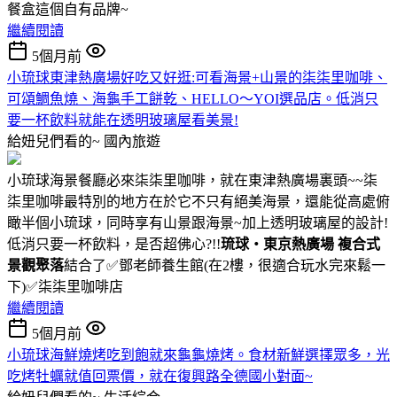
餐盒這個自有品牌~
繼續閱讀
5個月前
小琉球東津熱廣場好吃又好逛:可看海景+山景的柒柒里咖啡、
可頌鯛魚燒、海龜手工餅乾、HELLO～YOI選品店。低消只
要一杯飲料就能在透明玻璃屋看美景!
給妞兒們看的~
國內旅遊
小琉球海景餐廳必來柒柒里咖啡，就在東津熱廣場裏頭~~柒
柒里咖啡最特別的地方在於它不只有絕美海景，還能從高處俯
瞰半個小琉球，同時享有山景跟海景~加上透明玻璃屋的設計!
低消只要一杯飲料，是否超佛心?!!
琉球・東京熱廣場 複合式
景觀聚落
結合了✅️鄧老師養生館(在2樓，很適合玩水完來鬆一
下)✅️柒柒里咖啡店
繼續閱讀
5個月前
小琉球海鮮燒烤吃到飽就來龜龜燒烤。食材新鮮選擇眾多，光
吃烤牡蠣就值回票價，就在復興路全德國小對面~