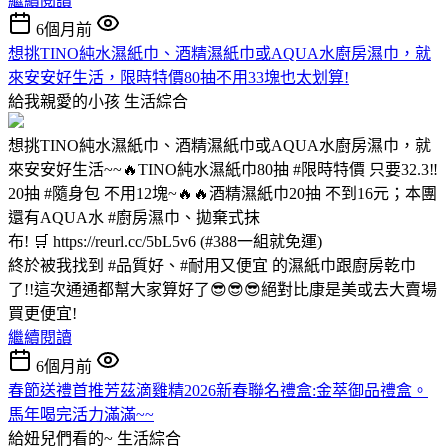
繼續閱讀
6個月前
想挑TINO純水濕紙巾、酒精濕紙巾或AQUA水廚房濕巾，就
來安安好生活，限時特價80抽不用33塊也太划算!
給我親愛的小孩
生活綜合
想挑TINO純水濕紙巾、酒精濕紙巾或AQUA水廚房濕巾，就
來安安好生活~~🔥TINO純水濕紙巾80抽 #限時特價 只要32.3‼️
20抽 #隨身包 不用12塊~🔥🔥酒精濕紙巾20抽 不到16元；本團
還有AQUA水 #廚房濕巾、拋棄式抹
布! 🛒 https://reurl.cc/5bL5v6 (#388一組就免運)
終於被我找到 #品質好、#耐用又便宜 的濕紙巾跟廚房乾巾
了!!這次通通都幫大家算好了😎😎😎絕對比康是美或去大賣場
買更便宜!
繼續閱讀
6個月前
春節送禮首推芳茲滴雞精2026新春聯名禮盒:金萃御品禮盒。
馬年喝完活力滿滿~~
給妞兒們看的~
生活綜合