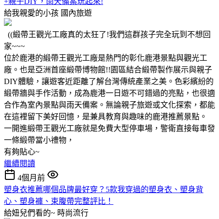
+親子DIY，雨天備案玩起來!
給我親愛的小孩
國內旅遊
((緞帶王觀光工廠真的太狂了!我們這群孩子完全玩到不想回
家~~~
位於鹿港的緞帶王觀光工廠是熱門的彰化鹿港景點與觀光工
廠。也是亞洲首座緞帶博物館!!園區結合緞帶製作展示與親子
DIY體驗，讓遊客近距離了解台灣傳統產業之美。色彩繽紛的
緞帶牆與手作活動，成為鹿港一日遊不可錯過的亮點，也很適
合作為室內景點與雨天備案。無論親子旅遊或文化探索，都能
在這裡留下美好回憶，是兼具教育與趣味的鹿港推薦景點。
一開進緞帶王觀光工廠就是免費大型停車場，警衛直接每車發
一條緞帶當小禮物，
有夠貼心~
繼續閱讀
4個月前
塑身衣推薦哪個品牌最好穿？5款我穿過的塑身衣、塑身背
心、塑身褲、束腹帶完整評比！
給妞兒們看的~
時尚流行