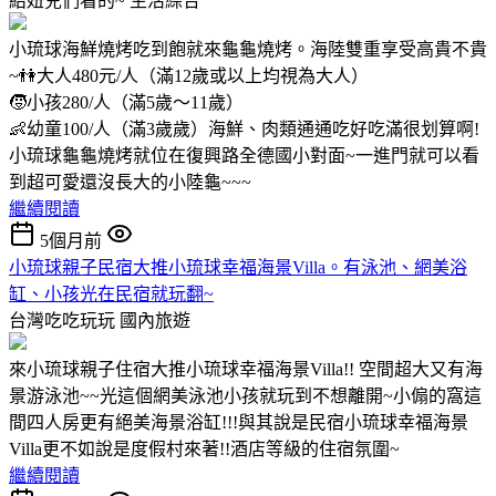
給妞兒們看的~
生活綜合
小琉球海鮮燒烤吃到飽就來龜龜燒烤。海陸雙重享受高貴不貴
~👫大人480元/人（滿12歲或以上均視為大人）
🧒小孩280/人（滿5歲～11歲）
👶幼童100/人（滿3歲歲）海鮮、肉類通通吃好吃滿很划算啊!
小琉球龜龜燒烤就位在復興路全德國小對面~一進門就可以看
到超可愛還沒長大的小陸龜~~~
繼續閱讀
5個月前
小琉球親子民宿大推小琉球幸福海景Villa。有泳池、網美浴
缸、小孩光在民宿就玩翻~
台灣吃吃玩玩
國內旅遊
來小琉球親子住宿大推小琉球幸福海景Villa!! 空間超大又有海
景游泳池~~光這個網美泳池小孩就玩到不想離開~小傓的窩這
間四人房更有絕美海景浴缸!!!與其說是民宿小琉球幸福海景
Villa更不如說是度假村來著!!酒店等級的住宿氛圍~
繼續閱讀