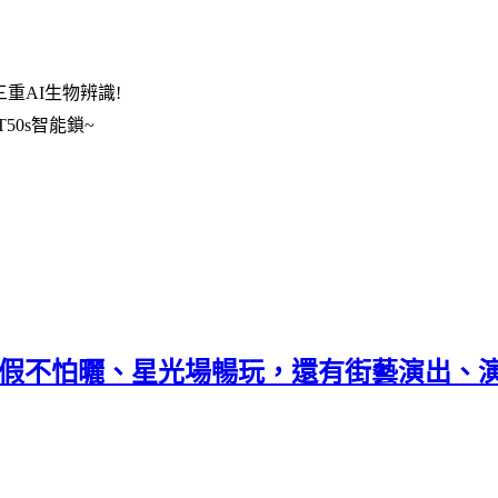
重AI生物辨識!
50s智能鎖~
暑假不怕曬、星光場暢玩，還有街藝演出、演