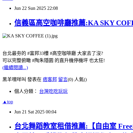
Jun
22
Sun
2025
22:08
信義區高空咖啡廳推薦:KA SKY CO
台北最夯的 #富邦33樓 #高空咖啡廳 大家去了沒?
可以完整俯瞰 #陶朱隱園 的直升機停機坪 也太狂!
(繼續閱讀...)
黑羊嘿咩叫 發表在
痞客邦
留言
(0)
人氣(
)
個人分類：
台灣吃吃玩玩
▲top
Jun
21
Sat
2025
00:04
台北舞蹈教室租借推薦:【自由室 FreeS