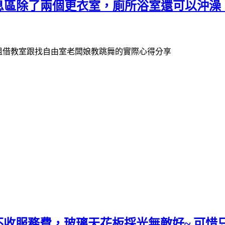
息區除了兩個更衣室，廁所浴室還可以沖澡
實際體驗租借教室跟找自由室老闆娘教跳舞的實際心得分享
fe。不收服務費，玻璃天花板採光無敵好~ 可