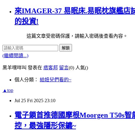
來IMAGER-37 易眠床.易眠枕旗
的投資!
這篇文章受密碼保護，請輸入密碼後查看內容。
解鎖
(繼續閱讀...)
黑羊嘿咩叫 發表在
痞客邦
留言
(0)
人氣(
)
個人分類：
給妞兒們看的~
▲top
Jul
25
Fri
2025
23:10
電子鎖首推德國摩根Moorgen T5
控，最強隱形保鑣~