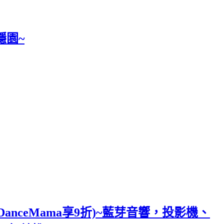
隱園~
DanceMama享9折)~藍芽音響，投影機、