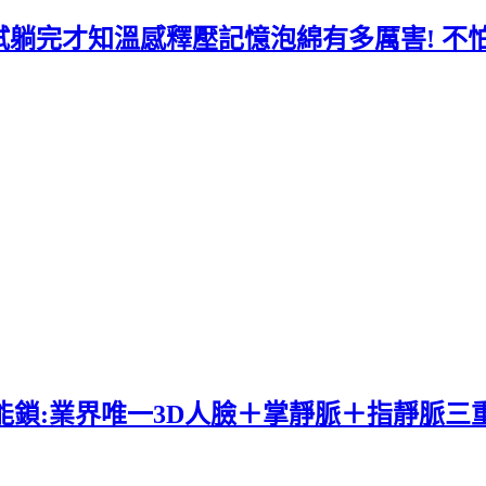
艦店試躺完才知溫感釋壓記憶泡綿有多厲害! 
0s智能鎖:業界唯一3D人臉＋掌靜脈＋指靜脈