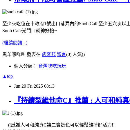
至少來吃位在市政府1號出口巷弄內的Snob Cafe至少五六次以上
Snob Cafe光門口就神好拍~
(繼續閱讀...)
黑羊嘿咩叫 發表在
痞客邦
留言
(0)
人氣(
)
個人分類：
台灣吃吃玩玩
▲top
Jun
20
Fri
2025
08:13
『持續型維他命C』推薦 : 人可和純真
((感謝人可和純真C讓二寶媽也可以輕鬆維持好活力!!