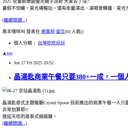
2025 兒童新樂園螢光親子派對 大家去了沒?
暑假不怕曬、星光場暢玩，還有街藝演出、演唱會轉播、星光市集
(繼續閱讀...)
黑羊嘿咩叫 發表在
痞客邦
留言
(0)
人氣(
)
個人分類：
台灣吃吃玩玩
▲top
Jun
27
Fri
2025
20:52
晶湯匙商業午餐只要380+一成，一個
晶湯匙泰式主題餐廳Crystal Spoon 目前推出的商業午餐一人只要
非常划算耶!!
我這天吃的是泰式椒麻雞，
(繼續閱讀...)