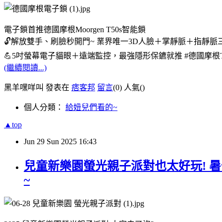
電子鎖首推德國摩根Moorgen T50s智能鎖
🔓️解放雙手、刷臉秒開門~ 業界唯一3D人臉＋掌靜脈＋指靜脈三
💪5吋螢幕電子貓眼＋遠端監控，最強隱形保鑣就推 #德國摩根T
(繼續閱讀...)
黑羊嘿咩叫 發表在
痞客邦
留言
(0)
人氣(
)
個人分類：
給妞兒們看的~
▲top
Jun
29
Sun
2025
16:43
兒童新樂園螢光親子派對也太好玩! 
~