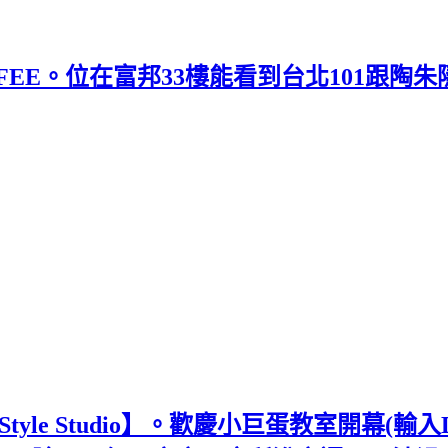
FFEE。位在富邦33樓能看到台北101跟陶朱
tyle Studio】。歡慶小巨蛋教室開幕(輸入