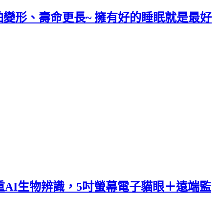
不怕變形、壽命更長~ 擁有好的睡眠就是最好
三重AI生物辨識，5吋螢幕電子貓眼＋遠端監