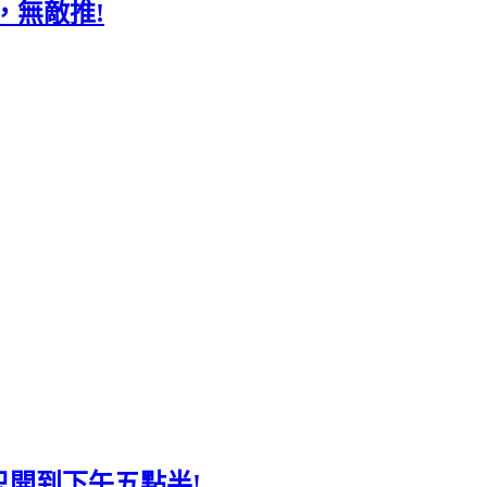
，無敵推!
惜只開到下午五點半!