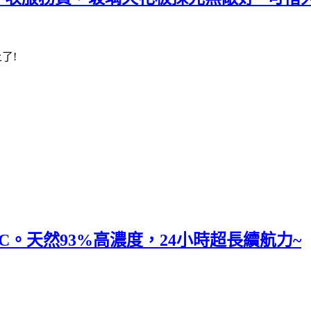
了!
C。天然93%高濃度，24小時超長續航力~