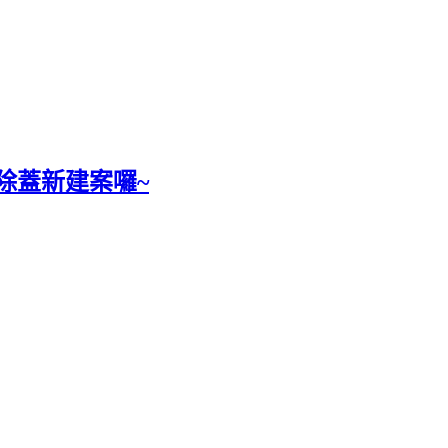
拆除蓋新建案囉~