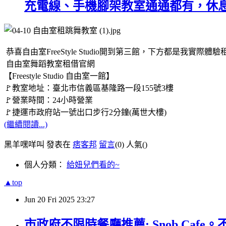
充電線、手機腳架教室通通都有，休
恭喜自由室FreeStyle Studio開到第三館，下方都是我
自由室舞蹈教室租借官網
【Freestyle Studio 自由室一館】
🚩教室地址：臺北市信義區基隆路一段155號3樓
🚩營業時間：24小時營業
🚩捷運市政府站一號出口步行2分鐘(萬世大樓)
(繼續閱讀...)
黑羊嘿咩叫 發表在
痞客邦
留言
(0)
人氣(
)
個人分類：
給妞兒們看的~
▲top
Jun
20
Fri
2025
23:27
市政府不限時餐廳推薦: Snob Ca