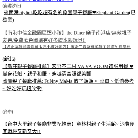
(南港汐止)
來南港citylink吃吃超有名的象園親子餐廳❤Elephant Garden
(已
歇業)
【南港中信金融園區遛小孩】the Diner 樂子南港店/無敵親子
友善/免費著色圖還有好多繪本跟玩具!!
【汐止遠雄廣場隱藏版遛小孩好地方】啾咪二夏歐雅英雄主題館免費參觀
(新北)
【新莊親子餐廳推薦】宏野不二村 VA VA VOOM禮服用餐 ❤
變身花魁、親子和服、穿越清宮照都美翻
蘆洲親子餐廳推薦: FuNny MaMa 放了媽媽。 菜單、低消參考
~ 好吃好玩超放電!
(台中)
【台中大里親子餐廳非業配推薦】童林村親子生活館~ 消費便
宜環境又新又大!!