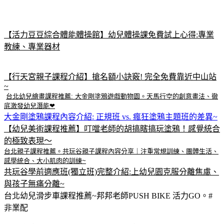
【活力豆豆綜合體能體操館】幼兒體操課免費試上心得:專業
教練、專業器材
【行天宮親子課程介紹】搶名額小訣竅! 完全免費靠近中山站
~
台北幼兒繪畫課程推薦: 大金剛塗鴉遊戲動物園。天馬行空的創意畫法、徹
底激發幼兒潛能❤
大金剛塗鴉課程內容介紹: 正規班 vs. 瘋狂塗鴉主題班的差異~
【幼兒美術課程推薦】叮噹老師的胡搞瞎搞玩塗鴉！感覺統合
的極致表現～
台北親子課程推薦。共玩谷親子課程內容分享｜注重常規訓練、團體生活、
感學統合、大小肌肉的訓練~
共玩谷學前適應班(獨立班)完整介紹:上幼兒園克服分離焦慮、
與孩子無痛分離~
台北幼兒滑步車課程推薦~邦邦老師PUSH BIKE 活力GO。#
非業配