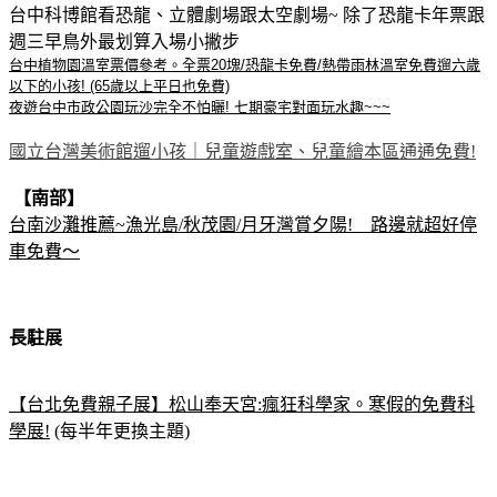
台中科博館看恐龍、立體劇場跟太空劇場~ 除了恐龍卡年票跟
週三早鳥外最划算入場小撇步
台中植物園溫室票價參考。全票20塊/恐龍卡免費/熱帶雨林溫室免費遛六歲
以下的小孩! (65歲以上平日也免費)
夜遊台中市政公園玩沙完全不怕曬! 七期豪宅對面玩水趣~~~
國立台灣美術館遛小孩｜兒童遊戲室、兒童繪本區通通免費!
【南部】
台南沙灘推薦~漁光島/秋茂園/月牙灣賞夕陽! 路邊就超好停
車免費～
長駐展
【台北免費親子展】松山奉天宮:瘋狂科學家。寒假的免費科
學展!
(每半年更換主題)