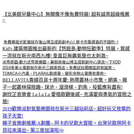
【北美館兒藝中心】無關像不像免費特展! 超有誠意超級推薦
~
免費媽祖光影展就在後山埤玉成新創中心! 胖卡市集還真的不錯吃~
!
Kid's 建築樂園推出最新的【悠遊島-動物狂歡季】特展，質感
一流就在新光南西九樓! 垂直巨無霸氣墊也太刺激~
冰雪奇園-動力式雪景樂園。暑假來後山埤玉成新創中心清涼一下XDD
2019多美火車節就在新光三越南西店。免費試玩闖關區超有誠意、
TOMICA小汽車、PLARAIL軌道車、變形金剛火車應有盡有~
BELLAVITA貴婦百貨十周年慶: 熱帶叢林小市集。網美、親
子一起叢林探險趣~ 球池、溜滑梯、釣魚、投籃應有盡有!
謝欣芷音樂會 La La La 愛唱歌觀後感~ 充滿愛與勇氣的冒險之
旅!
2019歡樂派對氣墊樂園就在新光三越站前店~ 超好玩又放電的
孩子天堂!
親子音樂劇推薦:A劇團-- 阿卡的兒歌大冒險。台灣兒歌用阿卡
貝拉來演出~ 第三度加演啦)))