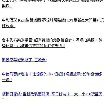
松山Stay樂待親子共融空間。媽媽聊天有陪玩姐姐的超優質遊
樂場~
中和環球 Kid's建築樂園-夢想城體驗館! 10/1重新盛大開幕好玩
好放電~
台中秀泰樂米樂園: 超有質感的北歐館設計，媽媽拍美照、爸
爸休息、小孩盡情放電的超狂遊樂園!!
掰掰京華城奧斯丁~已歇業!
中信飛寶旗艦店｜比想像的小~ 但超好玩超放電! 設施設備都
一流!!
板橋貝兒絲: 重新改裝更好玩! 平日好友卡一大一小258玩整天
~