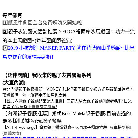
每年都有
1️⃣紙風車劇團全台免費巡演又開始啦
2️⃣親子表演藝文活動推薦。FOCA福爾摩沙馬戲團，功力一流
的本土馬戲團~
(每年聖誕節義演)
3️⃣
2019 小孩創造 MAKER PARTY 就在花博圓山爭艷館~ 比早
鳥更便宜的友情票超好!
【延伸閱讀】我收集的親子友善餐廳系列
(大直內湖)
台北內湖親子餐廳推薦~ MONEY JUMP親子餐廳交通方式及新菜單參考。
硬體設備一流、旋轉木馬拍照也太美!
【台北內湖親子餐廳非業配大推薦】二訪大晴天親子餐廳/服務親切平日又
包場了/兩歲以下寶寶來超划算!
【內湖親子餐廳推薦】棠朝Boss MaMa親子餐廳/目前去過的
最多樣化的超好玩親
子餐廳
【ATT 4 Recharge】樂福銀河鐵道餐廳~ 大直親子餐廳推薦! 火車搭到飽!
(信義大安)