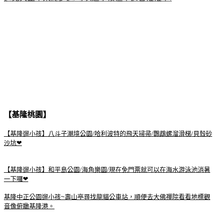
【基隆桃園】
【基隆遛小孩】八斗子潮境公園/哈利波特的飛天掃帚/鸚鵡螺溜滑梯/貝殼砂
沙坑❤
【基隆遛小孩】和平島公園/海角樂園/現在免門票就可以在海水游泳池消暑
一下囉❤
基隆中正公園遛小孩~壽山亭尋找龍貓公車站，順便去大佛禪院看看地標觀
音像俯瞰基隆港。