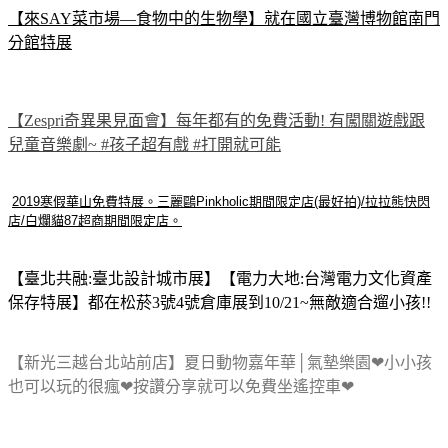
【來SAY菜市場—食物中的生物學】就在國立臺灣博物館南門
分館特展
【Zespri奇異果見面會】每年都有的免費活動! 有闖關遊戲跟
兒童音樂劇~ #孩子超有戲 #打開就可能
2019寒假華山免費特展。三麗鷗Pinkholic期間限定店(最好拍)/拉拉熊快閃
店/白爛貓87超商期間限定店。
【臺北共融:臺北設計城市展】【電力大地:台灣電力文化資產
保存特展】都在松菸3號4號倉庫展到10/21~無敵適合遛小孩!!
【新光三越台北站前店】夏日動物嘉年華│氣墊樂園❤小小孩
也可以玩的很瘋❤按讚分享就可以免費坐遙控車❤