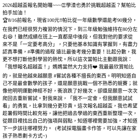
2026超越盃報名開始囉~~~👏學渣也勇於挑戰超越盃？幫帕比
拍手加油！
🏆8/16前報名，現省100元‼️帕比從一年級數學還能考90幾分，
在我們已經很努力複習的情況下，到三年級勉強維持在80分左
右😆！雖然成績在班上一直都是中後段，但我對他的要求從
來不是「一定要考高分」，只要他基本知識有掌握到，有盡力
認真準備，#準備的過程 遠比最後考幾分重要！比起分數，我
更不想打斷他對學習的熱忱。所以這次當帕比主動跟我說：
「我想報名超越盃！」媽媽當然大力支持❤️ 我最最欣賞帕比
的，就是他越來越願意 #嘗試各種不擅長的東西。明明知道自
己不是最會數學的孩子，還是願意挑戰一個不熟悉的競賽；就
像他明明運動神經不好，衝浪跌了好幾次，卻還是願意一次次
爬回去重新嘗試。對我來說，「我不一定會，但我願意試試
看」的勇氣，比拿到幾分更珍貴。這次報名超越盃，我也希望
趁暑假時間比較充裕，讓他把過去學過的東西重新整理一次，
從題目裡找出自己的強項與弱點，知道哪裡需要加強，才知道
下一步該往哪裡努力。 (考試採電腦畫卡作答，可以先讓在家
孩子熟悉劃卡方式~)