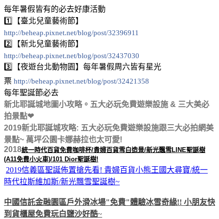
每年暑假皆有的必去好康活動
1️⃣【臺北兒童藝術節】
http://beheap.pixnet.net/blog/post/32396911
2️⃣【新北兒童藝術節】
http://beheap.pixnet.net/blog/post/32437030
3️⃣【夜遊台北動物園】每年暑假周六皆有星光
票
http://beheap.pixnet.net/blog/post/32421358
每年聖誕節必去
新北耶誕城地圖小攻略。五大必玩免費遊樂設施 & 三大美必
拍景點❤
2019新北耶誕城攻略: 五大必玩免費遊樂設施跟三大必拍網美
景點~ 萬坪公園卡娜赫拉也太可愛!
2018
統一時代百貨免費咖啡杯/貴婦百貨雪白造景/新光飄雪LINE聖誕樹
(A11免費小火車)/101 Dior聖誕樹!
2019信義區聖誕佈置搶先看! 貴婦百貨小熊王國大尋寶/統一
時代拉斯維加斯/新光飄雪聖誕樹~
中國信託金融園區戶外滑冰場"免費"體驗冰雪奇緣!! 小朋友快
到貨櫃屋免費玩白鹽沙好酷
~