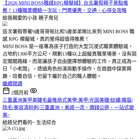
【2026 MINI BOSS職感RPG模擬城】台北暑假親子景點推
薦！13種職業體驗一次玩，門票優惠、交通、心得全攻略
給我親愛的小孩
親子育兒
這次暑假帶著9歲哥哥帕比和5歲弟弟啾比來到 MINI BOSS 職
感 RPG 模擬城，真的覺得超值得推薦！
MINI BOSS 是一座專為孩子打造的大型沉浸式職業體驗城，
占地約1300平方公尺，規劃13種以上超擬真職業場景，沒有固
定闖關路線，而是讓孩子自由選擇想體驗的工作，真正成為一
日「小老闆」，透過角色扮演與動手操作，在遊戲中探索興
趣、培養自信，也留下屬於自己的職人體驗。
繼續閱讀
2個月前
三重蘆洲美甲美睫毛最推商式美學:美甲/光固美睫/紋繡/霧眉/
除毛/美容清粉刺/三重蘆洲。美感一流、價錢公道、一站式變
美~
給妞兒們看的~
生活綜合