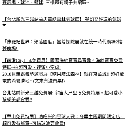
賽馬場、球池、籃球
! 三樓還有親子共讀區~
【台北新光三越站前店童話森林氣球展】 夢幻又好玩的氣球
❤
「侏羅紀世界：殞落國度」蠻荒探險展就在統一時代廣場2樓
夢廣場!
【南港CityLink免費展】跟著海綿寶寶尋寶趣。海綿寶寶免費
特展~拍照可愛、裡頭小空虛!
2018巨無霸氣墊遊戲展【糖果魔法森林】就在京華城!! 超好放
電的消暑勝地~ (文末有送門票!)
台北站前新光三越免費展: 宇宙人ㄕㄓㄋ免費特展。超可愛小
孩網美都會愛!!
【華山免費特展】嚕嚕米的雪球大戰：冬季主題期間限定店。
超可愛有誠意~可惜球池要收費!