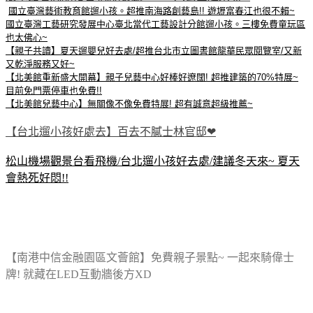
國立臺灣藝術教育館遛小孩。超推南海路創藝島!! 遊壢富春江也很不賴~
國立臺灣工藝研究發展中心臺北當代工藝設計分館遛小孩。三樓免費童玩區
也太佛心~
【親子共讀】夏天遛嬰兒好去處/超推台北市立圖書館龍華民眾閱覽室/又新
又乾淨服務又好~
【北美館重新盛大開幕】親子兒藝中心好棒好遼闊! 超推建築的70%特展~
目前免門票停車也免費!!
【北美館兒藝中心】無關像不像免費特展! 超有誠意超級推薦~
【台北遛小孩好處去】百去不膩士林官邸❤
松山機場觀景台看飛機/台北遛小孩好去處/建議冬天來~ 夏天
會熱死好悶!!
【南港中信金融園區文薈館】免費親子景點~ 一起來騎偉士
牌! 就藏在LED互動牆後方XD