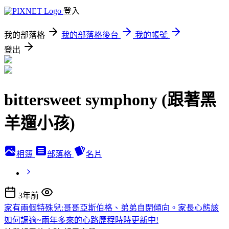
登入
我的部落格
我的部落格後台
我的帳號
登出
bittersweet symphony (跟著黑
羊遛小孩)
相簿
部落格
名片
3年前
家有兩個特殊兒:哥哥亞斯伯格、弟弟自閉傾向。家長心態該
如何調適~兩年多來的心路歷程時時更新中!