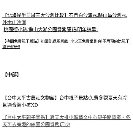
【北海岸半日遊三大沙灘比較】石門白沙灣vs.麟山鼻沙灘
vs.
外木山沙灘
桃園遛小孩/龜山大湖公園賞紫藤花/明年請早!
【桃園免費親子景點】桃園軌道願景館~小火車免費坐到爽!不用預約比親子
館更好玩!!
【中部】
【台中太平古農莊文物館】台中親子景點/免費參觀夏天有冷
氣適合遛小孩XD
【台中太平親子景點】夏天大推屯區藝文中心親子閱覽室，冬
天可去旁邊的麗園公園賞櫻玩沙!