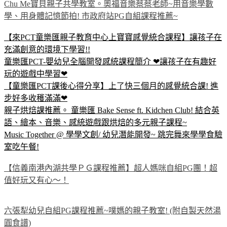
Chu Me寶貝親子共學教室。奧福音樂蔡蔡老師~用音樂學數
學、用身體記憶節拍! 市政府站PG自組課程推薦~
【來PCT童樂匯親子教育中心上寶寶感覺統合課程】讓孩子在
充滿創意的環境下學習!!
童樂匯PCT-嬰幼兒全腦開發感統課程簡介 ❤讓孩子在有趣好
玩的遊戲中學習❤
【童樂匯PCT課後心得分享】上了快三個月的感覺統合課! 進
步好多收穫滿滿❤
親子烘焙課推薦。 童樂匯 Bake Sense ft. Kidchen Club! 結合英
語、繪本、音樂、感統遊戲跟烘焙的多元親子課程~
Music Together @ 學學文創/ 幼兒潛能開發~ 跳完舞來學學食驗
室吃午餐!
【信義南港內湖共學ＰＧ課程推薦】超人媽咪自組PG團！超
值好玩又有心～！
六張犁幼兒自組PG課程推薦~噗媽的親子教室! (附自製天然湯
圓食譜)