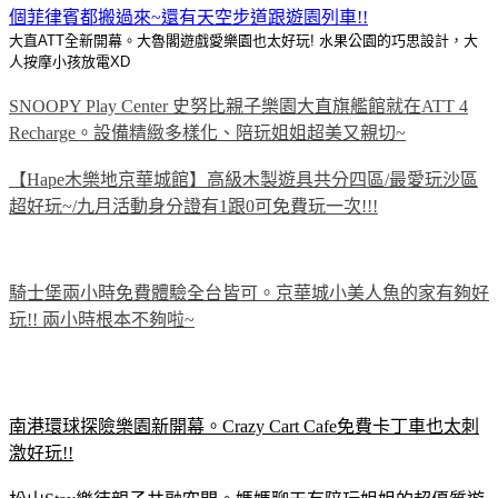
個菲律賓都搬過來~還有天空步道跟遊園列車!!
大直ATT全新開幕。大魯閣遊戲愛樂園也太好玩! 水果公園的巧思設計，大
人按摩小孩放電XD
SNOOPY Play Center 史努比親子樂園大直旗艦館就在ATT 4
Recharge。設備精緻多樣化、陪玩姐姐超美又親切~
【Hape木樂地京華城館】高級木製遊具共分四區/最愛玩沙區
超好玩~/九月活動身分證有1跟0可免費玩一次!!!
騎士堡兩小時免費體驗全台皆可。京華城小美人魚的家有夠好
玩!! 兩小時根本不夠啦~
南港環球探險樂園新開幕。Crazy Cart Cafe免費卡丁車也太刺
激好玩!!