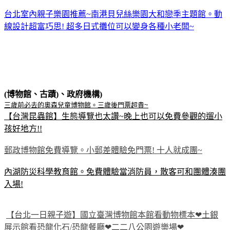
台北室內親子樂園推薦~南港貝兒絲樂園大和戀季主題館。動
線設計超富巧思! 超多日式攤位可以變身各種小老闆~
(博物館、古蹟)、政府機構)
三歲前必去的奧森兒童博物館。三歲後門票超貴~
【台灣昆蟲館】生態導覽也太讚~晚上也可以免費參觀的遛小
孩好地方!!
郵政博物館免費導覽。小郵差體驗免門票! 十人就成團~
內湖防災科學教育館。免費體驗當消防員，散客可和團體湊團
入場!
【台北一日親子遊】國立臺灣博物館本館看動物標本❤土銀
展示館看恐龍化石/恐龍餐廳❤二二八公園遊樂場❤