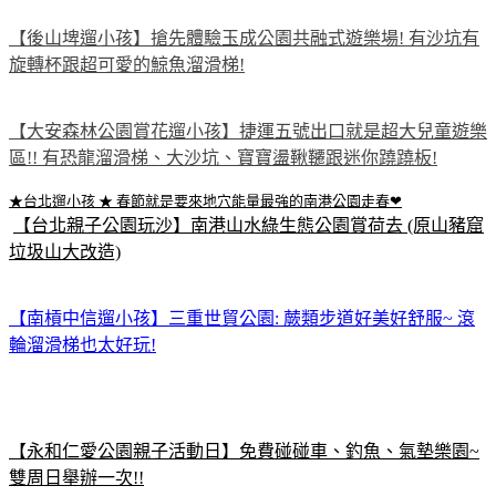
【後山埤遛小孩】搶先體驗玉成公園共融式遊樂場! 有沙坑有
旋轉杯跟超可愛的鯨魚溜滑梯!
【大安森林公園賞花遛小孩】捷運五號出口就是超大兒童遊樂
區!! 有恐龍溜滑梯、大沙坑、寶寶盪鞦韆跟迷你蹺蹺板!
★台北遛小孩 ★ 春節就是要來地穴能量最強的南港公園走春❤
【台北親子公園玩沙】南港山水綠生態公園賞荷去 (原山豬窟
垃圾山大改造)
【南槓中信遛小孩】三重世貿公園: 蕨類步道好美好舒服~ 滾
輪溜滑梯也太好玩!
【永和仁愛公園親子活動日】免費碰碰車、釣魚、氣墊樂園~
雙周日舉辦一次!!