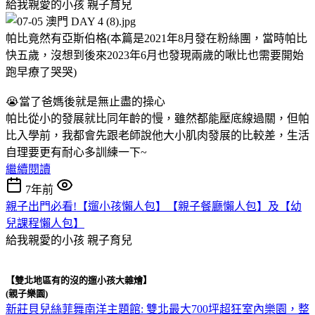
給我親愛的小孩
親子育兒
帕比竟然有亞斯伯格(本篇是2021年8月發在粉絲團，當時帕比
快五歲，沒想到後來2023年6月也發現兩歲的啾比也需要開始
跑早療了哭哭)
😭當了爸媽後就是無止盡的操心
帕比從小的發展就比同年齡的慢，雖然都能壓底線過關，但帕
比入學前，我都會先跟老師說他大小肌肉發展的比較差，生活
自理要更有耐心多訓練一下~
繼續閱讀
7年前
親子出門必看!【遛小孩懶人包】【親子餐廳懶人包】及【幼
兒課程懶人包】
給我親愛的小孩
親子育兒
【雙北地區有的沒的遛小孩大雜燴】
(親子樂園)
新莊貝兒絲菲舞南洋主題館: 雙北最大700坪超狂室內樂園，整