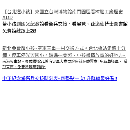
【台北遛小孩】來國立台灣博物館南門園區看樟腦工廠歷史
XDD
帶小孩到國父紀念館看衛兵交接、看展覽、孫逸仙博士圖書館
免費館藏跟上課!
新北免費遛小孩~空軍三重一村交通方式。台北橋站走路十分
鐘，停車停光興國小。媽媽拍美照、小孩盡情放電的好地方~
南港火車站。東武鐵道SL蒸汽火車大樹號燈座就在驗票處! 免費軌道車、 扇
形車庫、免費塗鴉玩到飽~
中正紀念堂衛兵交接時刻表~每整點一次! 升降旗最好看!!