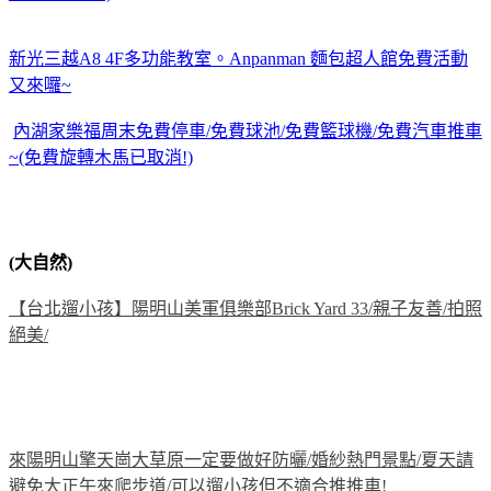
新光三越A8 4F多功能教室。Anpanman 麵包超人館免費活動
又來囉~
內湖家樂福周末免費停車/免費球池/免費籃球機/免費汽車推車
~(免費旋轉木馬已取消!)
(大自然)
【台北遛小孩】陽明山美軍俱樂部Brick Yard 33/親子友善/拍照
絕美/
來陽明山擎天崗大草原一定要做好防曬/婚紗熱門景點/夏天請
避免大正午來爬步道/可以遛小孩但不適合推推車!