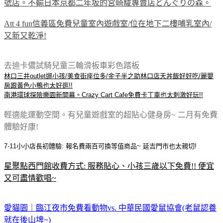
號店。不輸日本京都二年坂的宮崎駿專賣店どんぐりの森。
Att 4 fun信義區免費兒童室內遊戲室/位在地下二樓哺乳室內/
又新又乾淨!
去迪卡儂試騎兒童三輪滑板車彩色踏板
林口三井outlet遛小孩/美食街座位多/金子半之助林口店天丼飯好好吃/麗嬰
房跟黃色小鴨也太好逛!!
南港環球探險樂園新開幕。Crazy Cart Cafe免費卡丁車也太刺激好玩!!
輕適能運動空間。有兒童遊戲室的超貼心健身房~ 二月有免費
體驗好康!
7-11小小店長初體驗: 報名費兩百可換等值商品~ 延吉門市也太親切!
星聚點西門館收費方式: 服務貼心、小孩三歲以下免費!! 便宜
又可盡情歡唱~
愛貓園｜臨江夜市免費看動物vs. 中華民國愛鼠協會(老鼠認養
就在後山埤~)