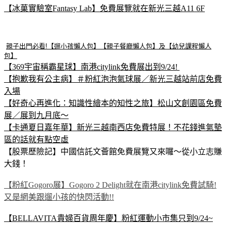
【冰菓實驗室Fantasy Lab】免費展覽就在新光三越A11 6F
親子出門必看!【遛小孩懶人包】【親子餐廳懶人包】及【幼兒課程懶人
包】
【369宇宙稱霸星球】南港citylink免費展出到9/24!
【抱歉我有公主病】＃粉紅泡泡氣球展／新光三越站前店免費
入場
【好奇心再進化：知識性繪本的知性之旅】松山文創園區免費
展／展到九月底～
【卡通夏日嘉年華】新光三越南西店免費特展！不花錢進氣墊
區的話就有點空虛
【股票歷險記】中國信託文薈館免費展覽又來囉～從小立志賺
大錢！
【粉紅Gogoro展】Gogoro 2 Delight就在南港citylink免費試騎!
又是網美跟遛小孩的快閃活動!!
【BELLAVITA貴婦百貨周年慶】粉紅運動小市集只到9/24~