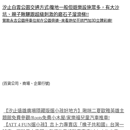
汐止白雲公園交通方式|腹地一般但遊樂設施眾多，有大沙
坑、親子鞦韆跟超級刺激的磨石子溜滑梯!!
鶯歌永吉公園停車位就在公園旁邊~來看炮仗花拱門加3D立體彩繪!
(百貨公司、商場、企業行號)
【汐止遠雄廣場隱藏版遛小孩好地方】啾咪二夏歐雅英雄主
題館免費參觀/Roots免費小木屋/家樂福兒童汽車推車!
【ATT 4 FUN遛小孩】吉卜力專賣店「橡子共和國」台灣一