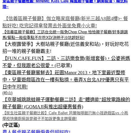
東區親子餐廳推薦: MINIME Kids Cafe 韓風親子餐廳。網美裝潢、韓式料
理~
【信義區親子餐廳】伽立略家庭餐廳(新光三越A8館4樓)~ 餐
點好吃! 吃完記得拿發票去外面坐免費小火車!
【信義區親子餐廳】三訪台北統一阪急Chop Chop 恰恰親子餐廳/好多跳跳
馬/餐點一般但重點不在吃XD/決明子沙坑超好玩!
【大樹露營季】大樹站親子餐廳(近信義安和站)，好玩好吃花
招一堆的親子餐廳霸主!
【FUN.C
AFE.FUN】二訪、三訪樂食樂(新增套餐)，公婆爸媽
不愛，但我跟老公很愛。
(已歇業)
【東區親子餐廳嘗鮮去】莊園Manor 2013，地下室最近整修
中，兒童遊戲區改在一樓有點擠。巷弄X台北APP優惠只有平
日中午可用!
(松山)
【京華城跳跳蛙親子運動餐廳二訪】走"體適能"超放電路線的
親子餐廳! (GOMAJI有推出超優惠餐券)
【民生社區親子餐廳比較】Cafe Ballet 芭蕾咖啡館已無小孩遊戲區vs.小熊
學校快樂廚房說是親子不如說更像主題餐廳!
(中正區)
農人餐桌親子餐廳偏貴但超好吃!