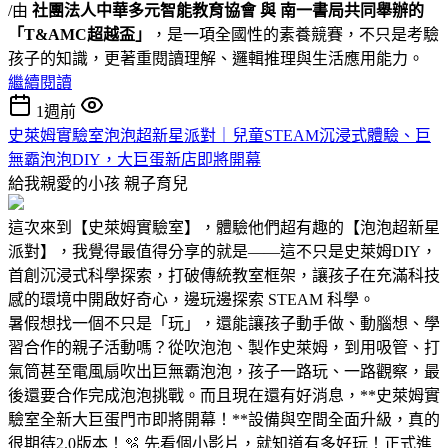
/由
社團法人中華多元智能教育協會 與 南一書局共同舉辦的
「T&AMC超越盃」
，是一項全國性的素養競賽，不只是考驗
孩子的知識，更著重閱讀理解、邏輯推理與生活應用能力。
繼續閱讀
1週前
史萊姆實驗室泡泡超新星派對｜兒童STEAM沉浸式體驗、巨
無霸泡泡DIY，大巨蛋新店即將開幕
給我親愛的小孩
親子育兒
這次來到【史萊姆實驗室】，體驗他們超有趣的【泡泡超新星
派對】，我覺得最值得分享的就是——這不只是史萊姆DIY，
首創沉浸式科學探索，打破傳統教室框架，讓孩子在充滿科技
感的環境中開啟好奇心，邊玩邊探索 STEAM 科學。
暑假想找一個不只是「玩」，還能讓孩子動手做、動腦想、學
習合作的親子活動嗎？從吹泡泡、製作史萊姆，到用吸管、打
氣筒甚至電風扇吹出巨無霸泡泡，孩子一路玩、一路觀察，最
後還要合作完成泡泡挑戰。而且現在還有好消息，**史萊姆實
驗室全新大巨蛋門市即將開幕！**設備與空間全面升級，真的
很期待2.0版本！🫧 先看個小影片，就知道有多好玩！正式進