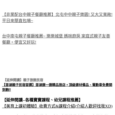
【非業配台中親子餐廳推薦】北屯中中親子樂園! 又大又寬敞!
平日來簡直包場~
台中南屯親子餐廳推薦~ 樂樂城堡 媽咪廚房 家庭式親子友善
餐廳。便宜又好玩!
【延伸閱讀】親子旅館民宿
【澎湖親子民宿首選】澎湖遛一遛精品旅店。頂級建材備品、電動車免費開
到飽!!
【延伸閱讀--各種寶寶課程、幼兒課程推薦】
【美育上課初體驗】收費方式&課程介紹(介紹人歡迎找我XD)