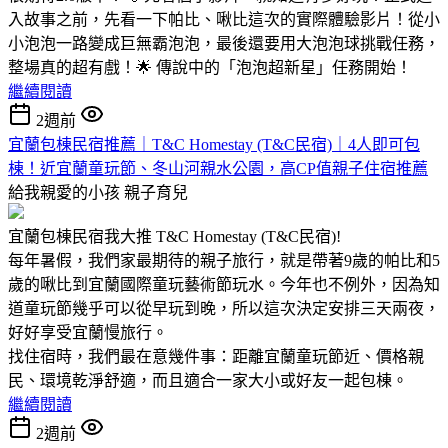
入故事之前，先看一下帕比、啾比這次的實際體驗影片！從小
小泡泡一路變成巨無霸泡泡，最後還要用大泡泡球挑戰任務，
整場真的超有戲！🌟 傳說中的「泡泡超新星」任務開始！
繼續閱讀
2週前
宜蘭包棟民宿推薦｜T&C Homestay (T&C民宿)｜4人即可包
棟！近宜蘭童玩節、冬山河親水公園，高CP值親子住宿推薦
給我親愛的小孩
親子育兒
宜蘭包棟民宿我大推 T&C Homestay (T&C民宿)!
每年暑假，我們家最期待的親子旅行，就是帶著9歲的帕比和5
歲的啾比到宜蘭國際童玩藝術節玩水。今年也不例外，因為知
道童玩節幾乎可以從早玩到晚，所以這次決定安排三天兩夜，
好好享受宜蘭慢旅行。
找住宿時，我們最在意幾件事：距離宜蘭童玩節近、價格親
民、環境乾淨舒適，而且適合一家大小或好友一起包棟。
繼續閱讀
2週前