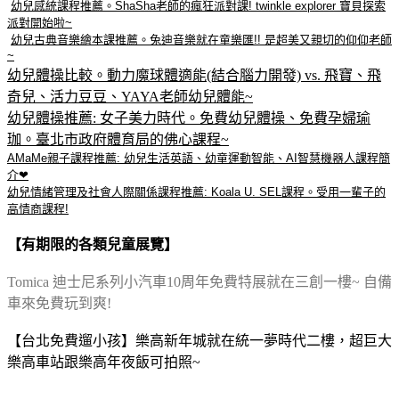
幼兒感統課程推薦。ShaSha老師的瘋狂派對課! twinkle explorer 寶貝探索
派對開始啦~
幼兒古典音樂繪本課推薦。兔迪音樂就在童樂匯!! 是超美又親切的仰仰老師
~
幼兒體操比較。動力魔球體適能(結合腦力開發) vs. 飛寶、飛
奇兒、活力豆豆、YAYA老師幼兒體能~
幼兒體操推薦: 女子美力時代。免費幼兒體操、免費孕婦瑜
珈。臺北市政府體育局的佛心課程~
AMaMe親子課程推薦: 幼兒生活英語、幼童運動智能、AI智慧機器人課程簡
介❤
幼兒情緒管理及社會人際關係課程推薦: Koala U. SEL課程。受用一輩子的
高情商課程!
【有期限的各類兒童展覽】
Tomica 迪士尼系列小汽車10周年免費特展就在三創一樓~ 自備
車來免費玩到爽!
【台北免費遛小孩】樂高新年城就在統一夢時代二樓，超巨大
樂高車站跟樂高年夜飯可拍照~