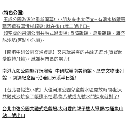
(特色公園)
玉成公園游泳池重新開幕!! 小朋友來也太便宜~ 有滑水道跟飄
飄河還有溜滑梯超爽! 就在後山埤二號出口~
超空虛的碧湖公園共融式遊樂場! 身障鞦韆、鳥巢鞦韆、海盜
船沙坑(有點小危險)~
【南港中研公園交通資訊】又來玩最夯的共融式遊具(寶寶超
愛旋轉飛輪)，感謝柯市長的努力!!
南港九如公園超好玩溜索+中研院嶺南美術館、歷史文物陳列
館 、胡適紀念館~沿著四分溪半日遊!
【台北暑假遛小孩】大佳河濱公園兒童戲水區開放時間/超大
共融式沙坑多了帳篷不怕曬/從八號或九號水門進來就對了!
台北中強公園共融式遊戲場/太可愛的親子雙人鞦韆/捷運象山
站二號出口