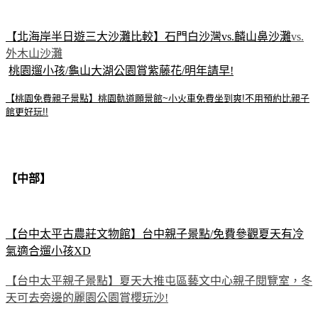
【北海岸半日遊三大沙灘比較】石門白沙灣vs.麟山鼻沙灘
vs.
外木山沙灘
桃園遛小孩/龜山大湖公園賞紫藤花/明年請早!
【桃園免費親子景點】桃園軌道願景館~小火車免費坐到爽!不用預約比親子
館更好玩!!
【中部】
【台中太平古農莊文物館】台中親子景點/免費參觀夏天有冷
氣適合遛小孩XD
【台中太平親子景點】夏天大推屯區藝文中心親子閱覽室，冬
天可去旁邊的麗園公園賞櫻玩沙!