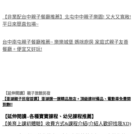
【非業配台中親子餐廳推薦】北屯中中親子樂園! 又大又寬敞!
平日來簡直包場~
台中南屯親子餐廳推薦~ 樂樂城堡 媽咪廚房 家庭式親子友善
餐廳。便宜又好玩!
【延伸閱讀】親子旅館民宿
【澎湖親子民宿首選】澎湖遛一遛精品旅店。頂級建材備品、電動車免費開
到飽!!
【延伸閱讀--各種寶寶課程、幼兒課程推薦】
【美育上課初體驗】收費方式&課程介紹(介紹人歡迎找我XD)