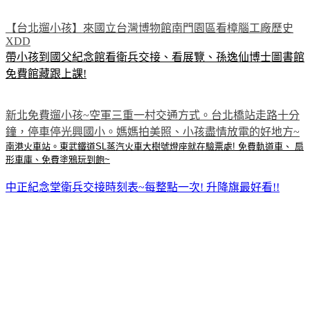
【台北遛小孩】來國立台灣博物館南門園區看樟腦工廠歷史
XDD
帶小孩到國父紀念館看衛兵交接、看展覽、孫逸仙博士圖書館
免費館藏跟上課!
新北免費遛小孩~空軍三重一村交通方式。台北橋站走路十分
鐘，停車停光興國小。媽媽拍美照、小孩盡情放電的好地方~
南港火車站。東武鐵道SL蒸汽火車大樹號燈座就在驗票處! 免費軌道車、 扇
形車庫、免費塗鴉玩到飽~
中正紀念堂衛兵交接時刻表~每整點一次! 升降旗最好看!!