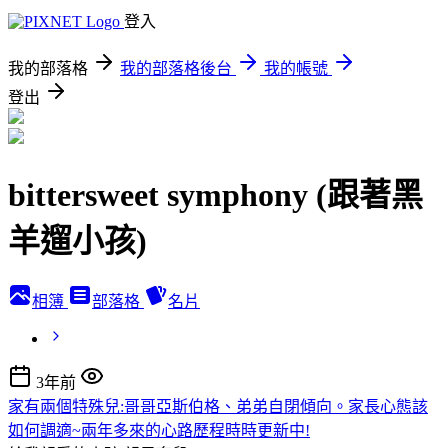
登入
我的部落格
我的部落格後台
我的帳號
登出
bittersweet symphony (跟著黑
羊遛小孩)
相簿
部落格
名片
3年前
家有兩個特殊兒:哥哥亞斯伯格、弟弟自閉傾向。家長心態該
如何調適~兩年多來的心路歷程時時更新中!