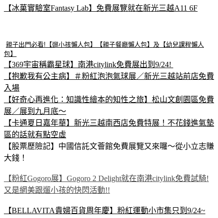
【冰菓實驗室Fantasy Lab】免費展覽就在新光三越A11 6F
親子出門必看!【遛小孩懶人包】【親子餐廳懶人包】及【幼兒課程懶人
包】
【369宇宙稱霸星球】南港citylink免費展出到9/24!
【抱歉我有公主病】＃粉紅泡泡氣球展／新光三越站前店免費
入場
【好奇心再進化：知識性繪本的知性之旅】松山文創園區免費
展／展到九月底～
【卡通夏日嘉年華】新光三越南西店免費特展！不花錢進氣墊
區的話就有點空虛
【股票歷險記】中國信託文薈館免費展覽又來囉～從小立志賺
大錢！
【粉紅Gogoro展】Gogoro 2 Delight就在南港citylink免費試騎!
又是網美跟遛小孩的快閃活動!!
【BELLAVITA貴婦百貨周年慶】粉紅運動小市集只到9/24~