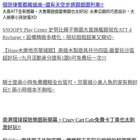
個菲律賓都搬過來~還有天空步道跟遊園列車!!
大直ATT全新開幕。大魯閣遊戲愛樂園也太好玩! 水果公園的巧思設計，大
人按摩小孩放電XD
SNOOPY Play Center 史努比親子樂園大直旗艦館就在ATT 4
Recharge。設備精緻多樣化、陪玩姐姐超美又親切~
【Hape木樂地京華城館】高級木製遊具共分四區/最愛玩沙區
超好玩~/九月活動身分證有1跟0可免費玩一次!!!
騎士堡兩小時免費體驗全台皆可。京華城小美人魚的家有夠好
玩!! 兩小時根本不夠啦~
南港環球探險樂園新開幕。Crazy Cart Cafe免費卡丁車也太刺
激好玩!!