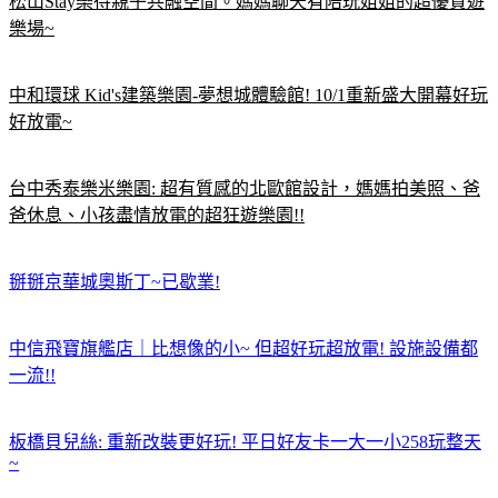
松山Stay樂待親子共融空間。媽媽聊天有陪玩姐姐的超優質遊
樂場~
中和環球 Kid's建築樂園-夢想城體驗館! 10/1重新盛大開幕好玩
好放電~
台中秀泰樂米樂園: 超有質感的北歐館設計，媽媽拍美照、爸
爸休息、小孩盡情放電的超狂遊樂園!!
掰掰京華城奧斯丁~已歇業!
中信飛寶旗艦店｜比想像的小~ 但超好玩超放電! 設施設備都
一流!!
板橋貝兒絲: 重新改裝更好玩! 平日好友卡一大一小258玩整天
~