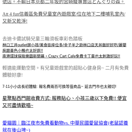
號店。不輸日本京都二年坂的宮崎駿專賣店どんぐりの森。
Att 4 fun信義區免費兒童室內遊戲室/位在地下二樓哺乳室內/
又新又乾淨!
去迪卡儂試騎兒童三輪滑板車彩色踏板
林口三井outlet遛小孩/美食街座位多/金子半之助林口店天丼飯好好吃/麗嬰
房跟黃色小鴨也太好逛!!
南港環球探險樂園新開幕。Crazy Cart Cafe免費卡丁車也太刺激好玩!!
輕適能運動空間。有兒童遊戲室的超貼心健身房~ 二月有免費
體驗好康!
7-11小小店長初體驗: 報名費兩百可換等值商品~ 延吉門市也太親切!
星聚點西門館收費方式: 服務貼心、小孩三歲以下免費!! 便宜
又可盡情歡唱~
愛貓園｜臨江夜市免費看動物vs. 中華民國愛鼠協會(老鼠認養
就在後山埤~)