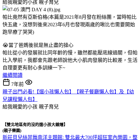
給我親愛的小孩
親子育兒
帕比竟然有亞斯伯格(本篇是2021年8月發在粉絲團，當時帕比
快五歲，沒想到後來2023年6月也發現兩歲的啾比也需要開始
跑早療了哭哭)
😭當了爸媽後就是無止盡的操心
帕比從小的發展就比同年齡的慢，雖然都能壓底線過關，但帕
比入學前，我都會先跟老師說他大小肌肉發展的比較差，生活
自理要更有耐心多訓練一下~
繼續閱讀
7年前
親子出門必看!【遛小孩懶人包】【親子餐廳懶人包】及【幼
兒課程懶人包】
給我親愛的小孩
親子育兒
【雙北地區有的沒的遛小孩大雜燴】
(親子樂園)
新莊貝兒絲菲舞南洋主題館: 雙北最大700坪超狂室內樂園，整