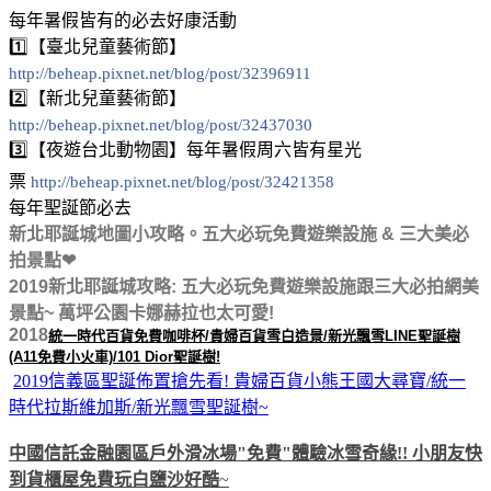
每年暑假皆有的必去好康活動
1️⃣【臺北兒童藝術節】
http://beheap.pixnet.net/blog/post/32396911
2️⃣【新北兒童藝術節】
http://beheap.pixnet.net/blog/post/32437030
3️⃣【夜遊台北動物園】每年暑假周六皆有星光
票
http://beheap.pixnet.net/blog/post/32421358
每年聖誕節必去
新北耶誕城地圖小攻略。五大必玩免費遊樂設施 & 三大美必
拍景點❤
2019新北耶誕城攻略: 五大必玩免費遊樂設施跟三大必拍網美
景點~ 萬坪公園卡娜赫拉也太可愛!
2018
統一時代百貨免費咖啡杯/貴婦百貨雪白造景/新光飄雪LINE聖誕樹
(A11免費小火車)/101 Dior聖誕樹!
2019信義區聖誕佈置搶先看! 貴婦百貨小熊王國大尋寶/統一
時代拉斯維加斯/新光飄雪聖誕樹~
中國信託金融園區戶外滑冰場"免費"體驗冰雪奇緣!! 小朋友快
到貨櫃屋免費玩白鹽沙好酷
~