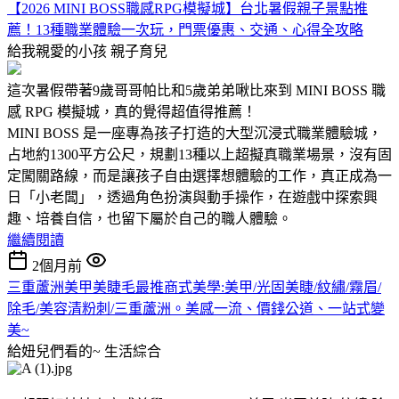
【2026 MINI BOSS職感RPG模擬城】台北暑假親子景點推
薦！13種職業體驗一次玩，門票優惠、交通、心得全攻略
給我親愛的小孩
親子育兒
這次暑假帶著9歲哥哥帕比和5歲弟弟啾比來到 MINI BOSS 職
感 RPG 模擬城，真的覺得超值得推薦！
MINI BOSS 是一座專為孩子打造的大型沉浸式職業體驗城，
占地約1300平方公尺，規劃13種以上超擬真職業場景，沒有固
定闖關路線，而是讓孩子自由選擇想體驗的工作，真正成為一
日「小老闆」，透過角色扮演與動手操作，在遊戲中探索興
趣、培養自信，也留下屬於自己的職人體驗。
繼續閱讀
2個月前
三重蘆洲美甲美睫毛最推商式美學:美甲/光固美睫/紋繡/霧眉/
除毛/美容清粉刺/三重蘆洲。美感一流、價錢公道、一站式變
美~
給妞兒們看的~
生活綜合