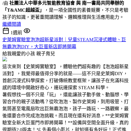
/由
社團法人中華多元智能教育協會 與 南一書局共同舉辦的
「T&AMC超越盃」
，是一項全國性的素養競賽，不只是考驗
孩子的知識，更著重閱讀理解、邏輯推理與生活應用能力。
繼續閱讀
1週前
史萊姆實驗室泡泡超新星派對｜兒童STEAM沉浸式體驗、巨
無霸泡泡DIY，大巨蛋新店即將開幕
給我親愛的小孩
親子育兒
這次來到【史萊姆實驗室】，體驗他們超有趣的【泡泡超新星
派對】，我覺得最值得分享的就是——這不只是史萊姆DIY，
首創沉浸式科學探索，打破傳統教室框架，讓孩子在充滿科技
感的環境中開啟好奇心，邊玩邊探索 STEAM 科學。
暑假想找一個不只是「玩」，還能讓孩子動手做、動腦想、學
習合作的親子活動嗎？從吹泡泡、製作史萊姆，到用吸管、打
氣筒甚至電風扇吹出巨無霸泡泡，孩子一路玩、一路觀察，最
後還要合作完成泡泡挑戰。而且現在還有好消息，**史萊姆實
驗室全新大巨蛋門市即將開幕！**設備與空間全面升級，真的
很期待2.0版本！🫧 先看個小影片，就知道有多好玩！正式進