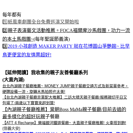
每年都有
1️⃣紙風車劇團全台免費巡演又開始啦
2️⃣親子表演藝文活動推薦。FOCA福爾摩沙馬戲團，功力一流
的本土馬戲團~
(每年聖誕節義演)
3️⃣
2019 小孩創造 MAKER PARTY 就在花博圓山爭艷館~ 比早
鳥更便宜的友情票超好!
【延伸閱讀】我收集的親子友善餐廳系列
(大直內湖)
台北內湖親子餐廳推薦~ MONEY JUMP親子餐廳交通方式及新菜單參考。
硬體設備一流、旋轉木馬拍照也太美!
【台北內湖親子餐廳非業配大推薦】二訪大晴天親子餐廳/服務親切平日又
包場了/兩歲以下寶寶來超划算!
【內湖親子餐廳推薦】棠朝Boss MaMa親子餐廳/目前去過的
最多樣化的超好玩親
子餐廳
【ATT 4 Recharge】樂福銀河鐵道餐廳~ 大直親子餐廳推薦! 火車搭到飽!
(信義大安)