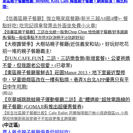
東區親子餐廳推薦: MINIME Kids Cafe 韓風親子餐廳。網美裝潢、韓式料
理~
【信義區親子餐廳】伽立略家庭餐廳(新光三越A8館4樓)~ 餐
點好吃! 吃完記得拿發票去外面坐免費小火車!
【信義區親子餐廳】三訪台北統一阪急Chop Chop 恰恰親子餐廳/好多跳跳
馬/餐點一般但重點不在吃XD/決明子沙坑超好玩!
【大樹露營季】大樹站親子餐廳(近信義安和站)，好玩好吃花
招一堆的親子餐廳霸主!
【FUN.C
AFE.FUN】二訪、三訪樂食樂(新增套餐)，公婆爸媽
不愛，但我跟老公很愛。
(已歇業)
【東區親子餐廳嘗鮮去】莊園Manor 2013，地下室最近整修
中，兒童遊戲區改在一樓有點擠。巷弄X台北APP優惠只有平
日中午可用!
(松山)
【京華城跳跳蛙親子運動餐廳二訪】走"體適能"超放電路線的
親子餐廳! (GOMAJI有推出超優惠餐券)
【民生社區親子餐廳比較】Cafe Ballet 芭蕾咖啡館已無小孩遊戲區vs.小熊
學校快樂廚房說是親子不如說更像主題餐廳!
(中正區)
農人餐桌親子餐廳偏貴但超好吃!