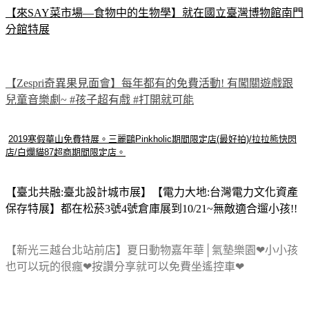
【來SAY菜市場—食物中的生物學】就在國立臺灣博物館南門
分館特展
【Zespri奇異果見面會】每年都有的免費活動! 有闖關遊戲跟
兒童音樂劇~ #孩子超有戲 #打開就可能
2019寒假華山免費特展。三麗鷗Pinkholic期間限定店(最好拍)/拉拉熊快閃
店/白爛貓87超商期間限定店。
【臺北共融:臺北設計城市展】【電力大地:台灣電力文化資產
保存特展】都在松菸3號4號倉庫展到10/21~無敵適合遛小孩!!
【新光三越台北站前店】夏日動物嘉年華│氣墊樂園❤小小孩
也可以玩的很瘋❤按讚分享就可以免費坐遙控車❤