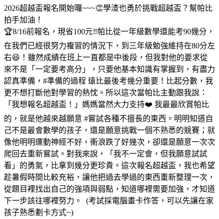
2026超越盃報名開始囉~~~👏學渣也勇於挑戰超越盃？幫帕比
拍手加油！
🏆8/16前報名，現省100元‼️帕比從一年級數學還能考90幾分，
在我們已經很努力複習的情況下，到三年級勉強維持在80分左
右😆！雖然成績在班上一直都是中後段，但我對他的要求從
來不是「一定要考高分」，只要他基本知識有掌握到，有盡力
認真準備，#準備的過程 遠比最後考幾分重要！比起分數，我
更不想打斷他對學習的熱忱。所以這次當帕比主動跟我說：
「我想報名超越盃！」媽媽當然大力支持❤️ 我最最欣賞帕比
的，就是他越來越願意 #嘗試各種不擅長的東西。明明知道自
己不是最會數學的孩子，還是願意挑戰一個不熟悉的競賽；就
像他明明運動神經不好，衝浪跌了好幾次，卻還是願意一次次
爬回去重新嘗試。對我來說，「我不一定會，但我願意試試
看」的勇氣，比拿到幾分更珍貴。這次報名超越盃，我也希望
趁暑假時間比較充裕，讓他把過去學過的東西重新整理一次，
從題目裡找出自己的強項與弱點，知道哪裡需要加強，才知道
下一步該往哪裡努力。 (考試採電腦畫卡作答，可以先讓在家
孩子熟悉劃卡方式~)