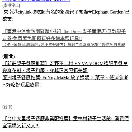
(南港汐止)
來南港citylink吃吃超有名的象園親子餐廳❤Elephant Garden
(已
歇業)
【南港中信金融園區遛小孩】the Diner 樂子南港店/無敵親子
友善/免費著色圖還有好多繪本跟玩具!!
【汐止遠雄廣場隱藏版遛小孩好地方】啾咪二夏歐雅英雄主題館免費參觀
(新北)
【新莊親子餐廳推薦】宏野不二村 VA VA VOOM禮服用餐 ❤
變身花魁、親子和服、穿越清宮照都美翻
蘆洲親子餐廳推薦: FuNny MaMa 放了媽媽。 菜單、低消參考
~ 好吃好玩超放電!
(台中)
【台中大里親子餐廳非業配推薦】童林村親子生活館~ 消費便
宜環境又新又大!!