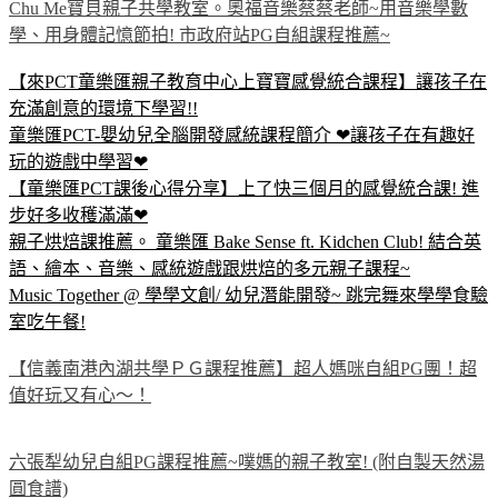
Chu Me寶貝親子共學教室。奧福音樂蔡蔡老師~用音樂學數
學、用身體記憶節拍! 市政府站PG自組課程推薦~
【來PCT童樂匯親子教育中心上寶寶感覺統合課程】讓孩子在
充滿創意的環境下學習!!
童樂匯PCT-嬰幼兒全腦開發感統課程簡介 ❤讓孩子在有趣好
玩的遊戲中學習❤
【童樂匯PCT課後心得分享】上了快三個月的感覺統合課! 進
步好多收穫滿滿❤
親子烘焙課推薦。 童樂匯 Bake Sense ft. Kidchen Club! 結合英
語、繪本、音樂、感統遊戲跟烘焙的多元親子課程~
Music Together @ 學學文創/ 幼兒潛能開發~ 跳完舞來學學食驗
室吃午餐!
【信義南港內湖共學ＰＧ課程推薦】超人媽咪自組PG團！超
值好玩又有心～！
六張犁幼兒自組PG課程推薦~噗媽的親子教室! (附自製天然湯
圓食譜)