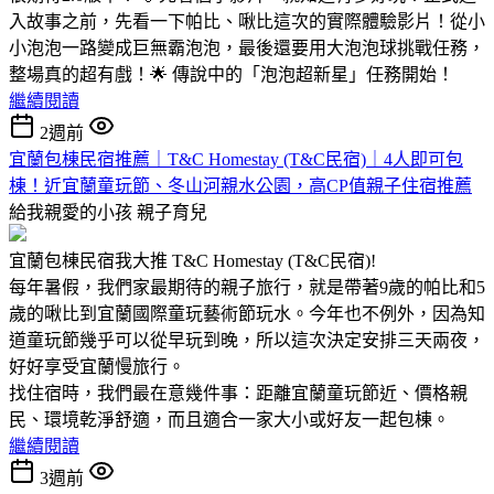
入故事之前，先看一下帕比、啾比這次的實際體驗影片！從小
小泡泡一路變成巨無霸泡泡，最後還要用大泡泡球挑戰任務，
整場真的超有戲！🌟 傳說中的「泡泡超新星」任務開始！
繼續閱讀
2週前
宜蘭包棟民宿推薦｜T&C Homestay (T&C民宿)｜4人即可包
棟！近宜蘭童玩節、冬山河親水公園，高CP值親子住宿推薦
給我親愛的小孩
親子育兒
宜蘭包棟民宿我大推 T&C Homestay (T&C民宿)!
每年暑假，我們家最期待的親子旅行，就是帶著9歲的帕比和5
歲的啾比到宜蘭國際童玩藝術節玩水。今年也不例外，因為知
道童玩節幾乎可以從早玩到晚，所以這次決定安排三天兩夜，
好好享受宜蘭慢旅行。
找住宿時，我們最在意幾件事：距離宜蘭童玩節近、價格親
民、環境乾淨舒適，而且適合一家大小或好友一起包棟。
繼續閱讀
3週前