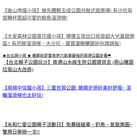
【後山埤遛小孩】搶先體驗玉成公園共融式遊樂場! 有沙坑有
旋轉杯跟超可愛的鯨魚溜滑梯!
【大安森林公園賞花遛小孩】捷運五號出口就是超大兒童遊樂
區!! 有恐龍溜滑梯、大沙坑、寶寶盪鞦韆跟迷你蹺蹺板!
★台北遛小孩 ★ 春節就是要來地穴能量最強的南港公園走春❤
【台北親子公園玩沙】南港山水綠生態公園賞荷去 (原山豬窟
垃圾山大改造)
【南槓中信遛小孩】三重世貿公園: 蕨類步道好美好舒服~ 滾
輪溜滑梯也太好玩!
【永和仁愛公園親子活動日】免費碰碰車、釣魚、氣墊樂園~
雙周日舉辦一次!!