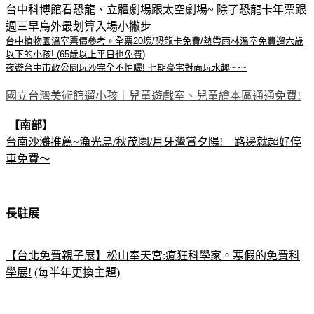
台中科博館看恐龍、立體劇場跟太空劇場~ 除了恐龍卡年票跟
週三早鳥外最划算入場小撇步
台中植物園溫室票價參考。全票20塊/恐龍卡免費/熱帶雨林溫室免費遛六歲
以下的小孩! (65歲以上平日也免費)
夜遊台中市政公園玩沙完全不怕曬! 七期豪宅對面玩水趣~~~
國立台灣美術館遛小孩｜兒童遊戲室、兒童繪本區通通免費!
【南部】
台南沙灘推薦~漁光島/秋茂園/月牙灣賞夕陽! 路邊就超好停
車免費～
長駐展
【台北免費親子展】松山奉天宮:瘋狂科學家。寒假的免費科
學展!
(每半年更換主題)