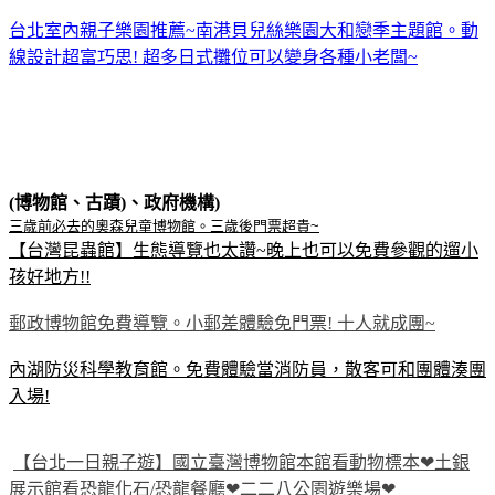
台北室內親子樂園推薦~南港貝兒絲樂園大和戀季主題館。動
線設計超富巧思! 超多日式攤位可以變身各種小老闆~
(博物館、古蹟)、政府機構)
三歲前必去的奧森兒童博物館。三歲後門票超貴~
【台灣昆蟲館】生態導覽也太讚~晚上也可以免費參觀的遛小
孩好地方!!
郵政博物館免費導覽。小郵差體驗免門票! 十人就成團~
內湖防災科學教育館。免費體驗當消防員，散客可和團體湊團
入場!
【台北一日親子遊】國立臺灣博物館本館看動物標本❤土銀
展示館看恐龍化石/恐龍餐廳❤二二八公園遊樂場❤