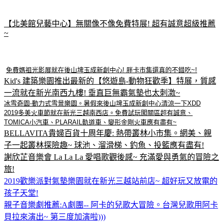
【北美館兒藝中心】無關像不像免費特展! 超有誠意超級推薦
~
免費媽祖光影展就在後山埤玉成新創中心! 胖卡市集還真的不錯吃~
!
Kid's 建築樂園推出最新的【悠遊島-動物狂歡季】特展，質感
一流就在新光南西九樓! 垂直巨無霸氣墊也太刺激~
冰雪奇園-動力式雪景樂園。暑假來後山埤玉成新創中心清涼一下XDD
2019多美火車節就在新光三越南西店。免費試玩闖關區超有誠意、
TOMICA小汽車、PLARAIL軌道車、變形金剛火車應有盡有~
BELLAVITA貴婦百貨十周年慶: 熱帶叢林小市集。網美、親
子一起叢林探險趣~ 球池、溜滑梯、釣魚、投籃應有盡有!
謝欣芷音樂會 La La La 愛唱歌觀後感~ 充滿愛與勇氣的冒險之
旅!
2019歡樂派對氣墊樂園就在新光三越站前店~ 超好玩又放電的
孩子天堂!
親子音樂劇推薦:A劇團-- 阿卡的兒歌大冒險。台灣兒歌用阿卡
貝拉來演出~ 第三度加演啦)))