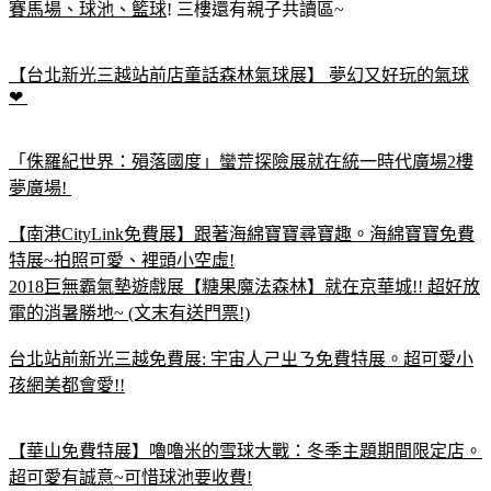
賽馬場、球池、籃球
! 三樓還有親子共讀區~
【台北新光三越站前店童話森林氣球展】 夢幻又好玩的氣球
❤
「侏羅紀世界：殞落國度」蠻荒探險展就在統一時代廣場2樓
夢廣場!
【南港CityLink免費展】跟著海綿寶寶尋寶趣。海綿寶寶免費
特展~拍照可愛、裡頭小空虛!
2018巨無霸氣墊遊戲展【糖果魔法森林】就在京華城!! 超好放
電的消暑勝地~ (文末有送門票!)
台北站前新光三越免費展: 宇宙人ㄕㄓㄋ免費特展。超可愛小
孩網美都會愛!!
【華山免費特展】嚕嚕米的雪球大戰：冬季主題期間限定店。
超可愛有誠意~可惜球池要收費!