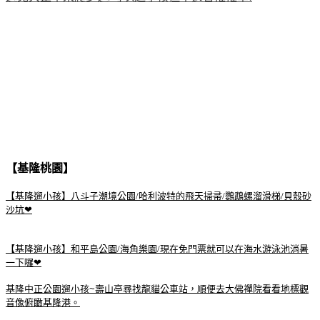
【基隆桃園】
【基隆遛小孩】八斗子潮境公園/哈利波特的飛天掃帚/鸚鵡螺溜滑梯/貝殼砂
沙坑❤
【基隆遛小孩】和平島公園/海角樂園/現在免門票就可以在海水游泳池消暑
一下囉❤
基隆中正公園遛小孩~壽山亭尋找龍貓公車站，順便去大佛禪院看看地標觀
音像俯瞰基隆港。