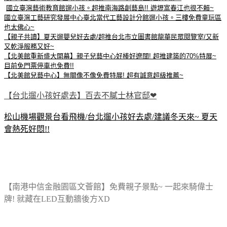
國立臺灣藝術教育館遛小孩。超推南海路創藝島!! 遊壢富春江也很不賴~
國立臺灣工藝研究發展中心臺北當代工藝設計分館遛小孩。三樓免費童玩區
也太佛心~
【親子共讀】夏天遛嬰兒好去處/超推台北市立圖書館龍華民眾閱覽室/又新
又乾淨服務又好~
【北美館重新盛大開幕】親子兒藝中心好棒好遼闊! 超推建築的70%特展~
目前免門票停車也免費!!
【北美館兒藝中心】無關像不像免費特展! 超有誠意超級推薦~
【台北遛小孩好處去】百去不膩士林官邸❤
松山機場觀景台看飛機/台北遛小孩好去處/建議冬天來~ 夏天
會熱死好悶!!
【南港中信金融園區文薈館】免費親子景點~ 一起來騎偉士
牌! 就藏在LED互動牆後方XD