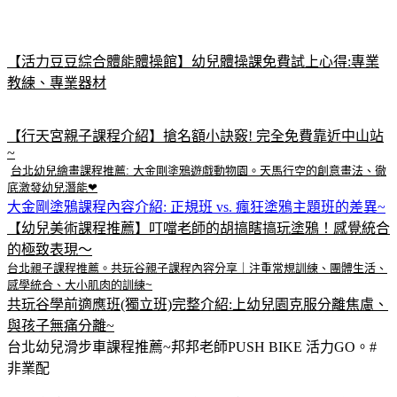
【活力豆豆綜合體能體操館】幼兒體操課免費試上心得:專業
教練、專業器材
【行天宮親子課程介紹】搶名額小訣竅! 完全免費靠近中山站
~
台北幼兒繪畫課程推薦: 大金剛塗鴉遊戲動物園。天馬行空的創意畫法、徹
底激發幼兒潛能❤
大金剛塗鴉課程內容介紹: 正規班 vs. 瘋狂塗鴉主題班的差異~
【幼兒美術課程推薦】叮噹老師的胡搞瞎搞玩塗鴉！感覺統合
的極致表現～
台北親子課程推薦。共玩谷親子課程內容分享｜注重常規訓練、團體生活、
感學統合、大小肌肉的訓練~
共玩谷學前適應班(獨立班)完整介紹:上幼兒園克服分離焦慮、
與孩子無痛分離~
台北幼兒滑步車課程推薦~邦邦老師PUSH BIKE 活力GO。#
非業配