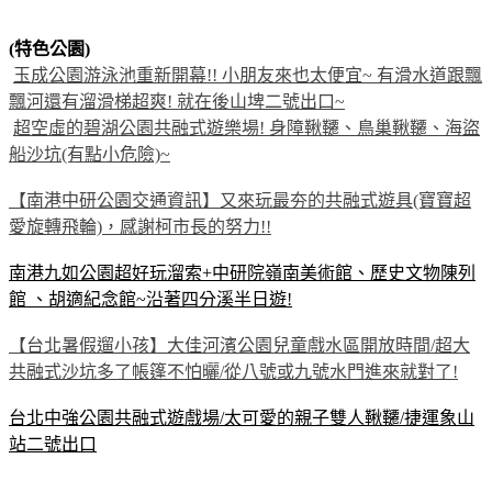
(特色公園)
玉成公園游泳池重新開幕!! 小朋友來也太便宜~ 有滑水道跟飄
飄河還有溜滑梯超爽! 就在後山埤二號出口~
超空虛的碧湖公園共融式遊樂場! 身障鞦韆、鳥巢鞦韆、海盜
船沙坑(有點小危險)~
【南港中研公園交通資訊】又來玩最夯的共融式遊具(寶寶超
愛旋轉飛輪)，感謝柯市長的努力!!
南港九如公園超好玩溜索+中研院嶺南美術館、歷史文物陳列
館 、胡適紀念館~沿著四分溪半日遊!
【台北暑假遛小孩】大佳河濱公園兒童戲水區開放時間/超大
共融式沙坑多了帳篷不怕曬/從八號或九號水門進來就對了!
台北中強公園共融式遊戲場/太可愛的親子雙人鞦韆/捷運象山
站二號出口