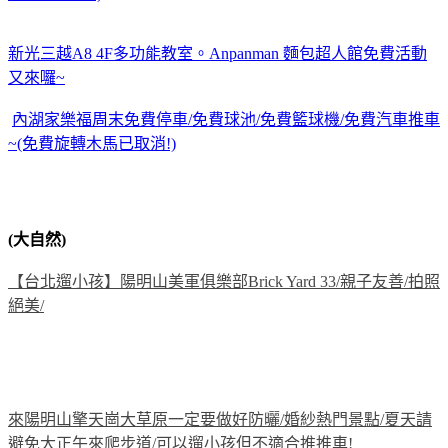
新光三越A8 4F多功能教室。Anpanman 麵包超人館免費活動
又來囉~
內湖家樂福周末免費停車/免費球池/免費籃球機/免費汽車推車
~(免費旋轉木馬已取消!)
(大自然)
【台北遛小孩】陽明山美軍俱樂部Brick Yard 33/親子友善/拍照
絕美/
來陽明山擎天崗大草原一定要做好防曬/婚紗熱門景點/夏天請
避免大正午來爬步道/可以遛小孩但不適合推推車!