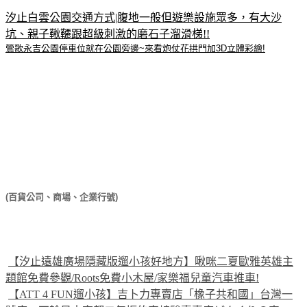
汐止白雲公園交通方式|腹地一般但遊樂設施眾多，有大沙
坑、親子鞦韆跟超級刺激的磨石子溜滑梯!!
鶯歌永吉公園停車位就在公園旁邊~來看炮仗花拱門加3D立體彩繪!
(百貨公司、商場、企業行號)
【汐止遠雄廣場隱藏版遛小孩好地方】啾咪二夏歐雅英雄主
題館免費參觀/Roots免費小木屋/家樂福兒童汽車推車!
【ATT 4 FUN遛小孩】吉卜力專賣店「橡子共和國」台灣一