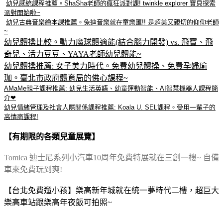
幼兒感統課程推薦。ShaSha老師的瘋狂派對課! twinkle explorer 寶貝探索
派對開始啦~
幼兒古典音樂繪本課推薦。兔迪音樂就在童樂匯!! 是超美又親切的仰仰老師
~
幼兒體操比較。動力魔球體適能(結合腦力開發) vs. 飛寶、飛
奇兒、活力豆豆、YAYA老師幼兒體能~
幼兒體操推薦: 女子美力時代。免費幼兒體操、免費孕婦瑜
珈。臺北市政府體育局的佛心課程~
AMaMe親子課程推薦: 幼兒生活英語、幼童運動智能、AI智慧機器人課程簡
介❤
幼兒情緒管理及社會人際關係課程推薦: Koala U. SEL課程。受用一輩子的
高情商課程!
【有期限的各類兒童展覽】
Tomica 迪士尼系列小汽車10周年免費特展就在三創一樓~ 自備
車來免費玩到爽!
【台北免費遛小孩】樂高新年城就在統一夢時代二樓，超巨大
樂高車站跟樂高年夜飯可拍照~