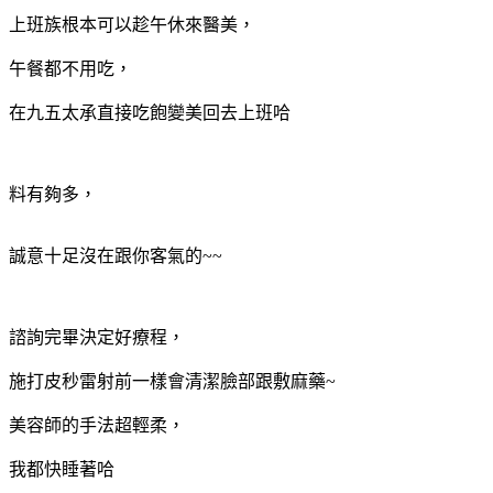
上班族根本可以趁午休來醫美，
午餐都不用吃，
在九五太承直接吃飽變美回去上班哈
料有夠多，
誠意十足沒在跟你客氣的~~
諮詢完畢決定好療程，
施打皮秒雷射前一樣會清潔臉部跟敷麻藥~
美容師的手法超輕柔，
我都快睡著哈