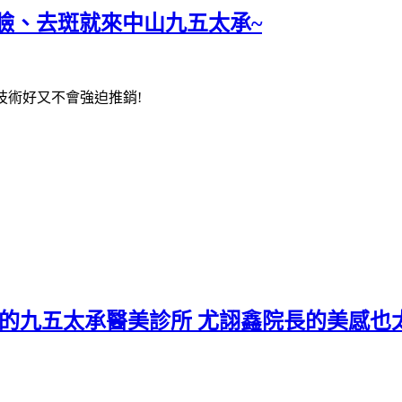
臉、去斑就來中山九五太承~
技術好又不會強迫推銷!
的九五太承醫美診所 尤詡鑫院長的美感也太