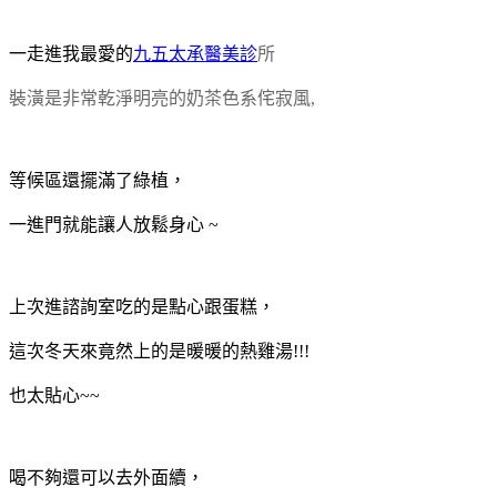
一走進我最愛的
九五太承醫美診
所
裝潢是非常乾淨明亮的奶茶色系侘寂風,
等候區還擺滿了綠植，
一進門就能讓人放鬆身心 ~
上次進諮詢室吃的是點心跟蛋糕，
這次冬天來竟然上的是暖暖的熱雞湯!!!
也太貼心~~
喝不夠還可以去外面續，