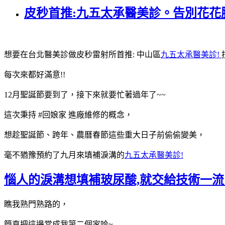
皮秒首推:九五太承醫美診。告別花花
想要在台北醫美診做皮秒雷射所首推: 中山區
九五太承醫美診!
每次來都好滿意!!
12月聖誕節要到了，接下來就要忙著過年了~~
這次秉持 #回娘家 進廠維修的概念，
想趁聖誕節、跨年、農曆春節這些重大日子前偷偷變美，
毫不猶豫預約了九月來填補淚溝的
九五太承醫美診!
惱人的淚溝想填補玻尿酸,就交給技術一流
瞧我熟門熟路的，
簡直把這邊當成我第二個家哈~