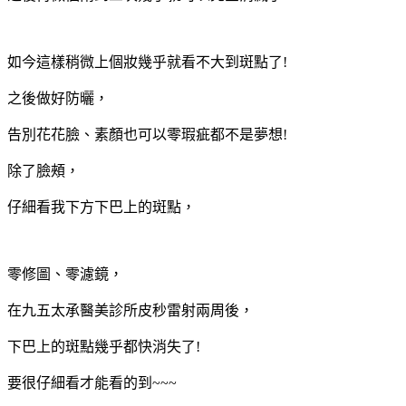
如今這樣稍微上個妝幾乎就看不大到斑點了!
之後做好防曬，
告別花花臉、素顏也可以零瑕疵都不是夢想!
除了臉頰，
仔細看我下方下巴上的斑點，
零修圖、零濾鏡，
在九五太承醫美診所皮秒雷射兩周後，
下巴上的斑點幾乎都快消失了!
要很仔細看才能看的到~~~