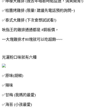
✅️檸檬大雞排 (我去年唱歌時點這道，清爽開胃!)
✅️桔醬烤雞排 (限量! 建議先電話預約詢問~)
✅️泰式大雞排 (下次會想試試看!)
吮指王的雞排通通都是 #銅板價，
一大塊雞排才80塊就可以吃超飽~~~
光灑粉口味就有六種
✅️原味(胡椒)
✅️辣味
✅️甘梅 (我媽的最愛)
✅️海苔 (小孩最愛)