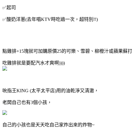
✅️起司
✅️酸奶洋蔥(去年唱KTV時吃過一次，超特別!!)
點雞排+15塊就可加購原價25的可樂、雪碧、柳橙汁或蘋果蘇打
吃雞排就是要配汽水才爽啊))))
吮指王KING (太平太平店)用的油乾淨又清澈，
老闆自己也有3個小孩，
自己的小孩也是天天吃自己家炸出來的炸物~