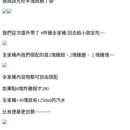
我媽說光吃半塊就飽了😆
我們這次還外帶了 #炸雞全家桶 回去給小朋友吃~~
全家桶內我們搭配的是2塊雞翅、2塊雞腿、 2 塊雞塊~~
全家桶內容物都可自由搭配
如果點8塊炸雞翅才280
全家桶+30塊就有1250ml的汽水
比肯德基更划算~~~~~~