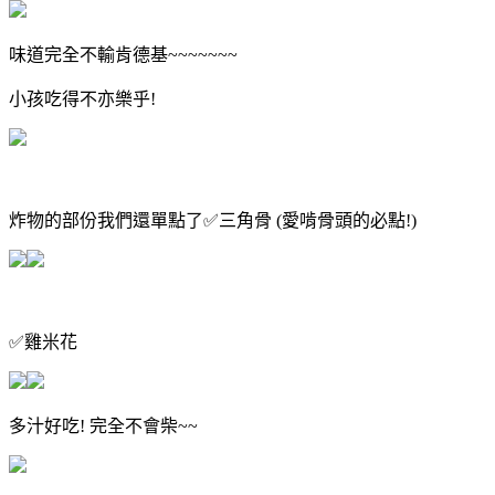
味道完全不輸肯德基~~~~~~~
小孩吃得不亦樂乎!
炸物的部份我們還單點了✅️三角骨 (愛啃骨頭的必點!)
✅️雞米花
多汁好吃! 完全不會柴~~