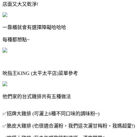
店面又大又乾淨!
一靠櫃就會有選擇障礙哈哈哈
每種都想點~
吮指王KING (太平太平店)菜單參考
他們家的台式雞排共有五種做法
✅️招牌大雞排 (可灑上6種不同口味的調味粉~)
✅️脆皮大雞排 (也很適合灑粉，我們這次灑甘梅粉，我媽超愛!)