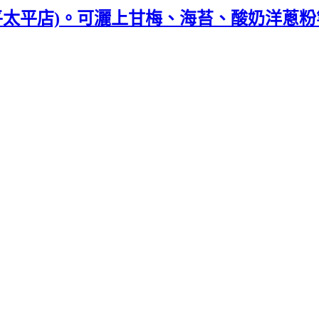
(太平太平店)。可灑上甘梅、海苔、酸奶洋蔥