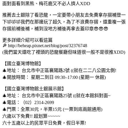
面對面看到黑熊、梅花鹿又不必人擠人XDD
推薦去土銀除了看恐龍，一定要帶小朋友去免費拿存摺補登一
下🤣🤣🤣我們在那邊玩了超久，為了不浪費存摺，還重複一張
存摺前補後補，補到沒地方補後再拿去蓋印章😎😎😎
更多詳細介紹可以看這篇
🔎 http://beheap.pixnet.net/blog/post/32376748
(我們當天還吃了裡頭的恐龍餐廳但味道很一般不是很推XDD)
【國立臺灣博物館】
🎄地址： 台北市中正區襄陽路2號 ((就在二二八公園北側!
🎄開放時間： 星期二到日 09:30–17:00 (星期一 休館)
【國立臺灣博物館土銀展示館】
🎄地址： 台北市中正區襄陽路25號 ((就在本館斜對面~
🎄電話：（02）2314-2699
🎄門票：全票30元，半票15元 (一票到底兩館通用)
六歲以下免費!! 超划算~~~~~
六十五歲以上的民眾平日免費，假日半票!