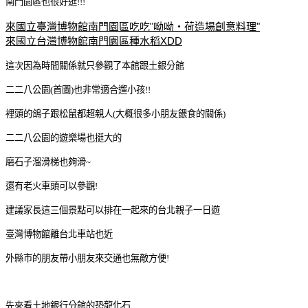
南門園區也很好逛!!!
來國立臺灣博物館南門園區吃吃"呦呦‧荷造場創意料理"
來國立台灣博物館南門園區種水稻XDD
這次因為時間關係就只參觀了本館跟土銀分館
二二八公園(首圖)也非常適合遛小孩!!
裡頭的鴿子跟松鼠都超親人(大概很多小朋友餵食的關係)
二二八公園的遊樂場也挺大的
磨石子溜滑梯也夠滑~
還有老火車頭可以參觀!
建議家長這三個景點可以排在一起來的台北親子一日遊
臺灣博物館離台北車站也近
外縣市的朋友帶小朋友來交通也無敵方便!
先來看土地銀行分館的恐龍化石