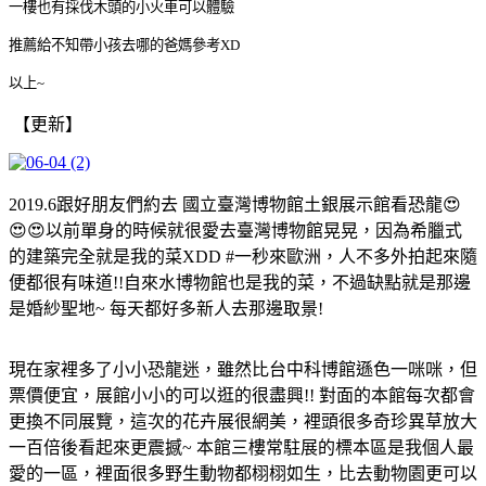
一樓也有採伐木頭的小火車可以體驗
推薦給不知帶小孩去哪的爸媽參考XD
以上~
【更新】
2019.6跟好朋友們約去 國立臺灣博物館土銀展示館看恐龍😍
😍😍以前單身的時候就很愛去臺灣博物館晃晃，因為希臘式
的建築完全就是我的菜XDD #一秒來歐洲，人不多外拍起來隨
便都很有味道!!自來水博物館也是我的菜，不過缺點就是那邊
是婚紗聖地~ 每天都好多新人去那邊取景!
現在家裡多了小小恐龍迷，雖然比台中科博館遜色一咪咪，但
票價便宜，展館小小的可以逛的很盡興!! 對面的本館每次都會
更換不同展覽，這次的花卉展很網美，裡頭很多奇珍異草放大
一百倍後看起來更震撼~ 本館三樓常駐展的標本區是我個人最
愛的一區，裡面很多野生動物都栩栩如生，比去動物園更可以