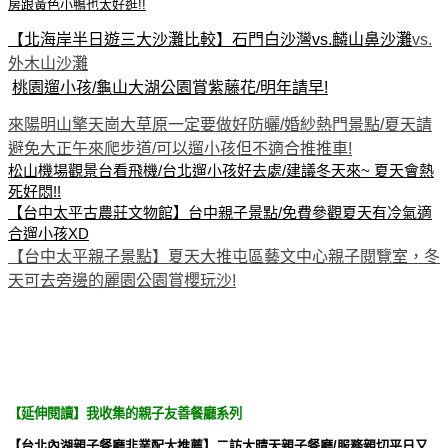
房跟黃色小鴨也太好逛!!
【北海岸半日遊三大沙灘比較】石門白沙灣vs.麟山鼻沙灘
vs.
外木山沙灘
桃園遛小孩/龜山大湖公園賞紫藤花/明年請早!
來陽明山擎天崗大草原一定要做好防曬/婚紗熱門景點/夏天請
避免大正午來爬步道/可以遛小孩但不適合推推車!
松山機場觀景台看飛機/台北遛小孩好去處/建議冬天來~ 夏天會熱
死好悶!!
【台中太平古農莊文物館】台中親子景點/免費參觀夏天有冷氣適
合遛小孩XD
【台中太平親子景點】夏天大推屯區藝文中心親子閱覽室，冬
天可去旁邊的麗園公園賞櫻玩沙!
【延伸閱讀】我收集的親子友善餐廳系列
【台北內湖親子餐廳非業配大推薦】二訪大晴天親子餐廳/服務親切平日又