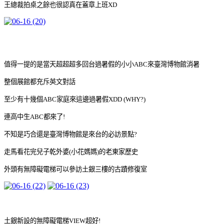
王總裁拍桌之餘也很認真在蓋章上班XD
值得一提的是當天超超超多回台過暑假的小小ABC來臺灣博物館消暑
整個展館都充斥英文對話
至少有十幾個ABC家庭來這邊過暑假XDD (WHY?)
連高中生ABC都來了!
不知是巧合還是臺灣博物館是來台的必訪景點?
走馬看花完兒子乾外婆(小花媽媽)的老東家歷史
外頭有無障礙電梯可以參訪土銀三樓的古蹟修復室
土銀新設的無障礙電梯VIEW超好!