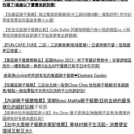
包場了/兩歲以下寶寶來超划算!
【信義區親子餐廳】伽立略家庭餐廳(新光三越A8館4樓)~ 餐點好吃! 吃完記
得拿發票去外面坐免費小火車!
【民生社區親子餐廳比較】Cafe Ballet 芭蕾咖啡館已無小孩遊戲區vs.小熊
學校快樂廚房說是親子不如說更像主題餐廳!
【FUN.C
AFE.FUN】二訪、三訪樂食樂(新增套餐)，公婆爸媽不愛，但我跟
老公很愛。
【東區親子餐廳嘗鮮去】莊園Manor 2013，地下室最近整修中，兒童遊戲區
改在一樓有點擠。巷弄X台北APP優惠只有平日中午可用!
來南港citylink吃吃超有名的象園親子餐廳❤Elephant Garden
【信義區親子餐廳】三訪台北統一阪急Chop Chop 恰恰親子餐廳/好多跳跳
馬/餐點一般但重點不在吃XD/決明子沙坑超好玩!
【內湖親子餐廳推薦】棠朝Boss MaMa親子餐廳/目前去過的最多
樣化的超好玩親
子餐廳
【南港中信金融園區遛小孩】the Diner 樂子南港店/無敵親子友善/免費著色
圖還有好多繪本跟玩具!!
【台中大里親子餐廳非業配推薦】童林村親子生活館~ 消費便宜
環境又新又大!!