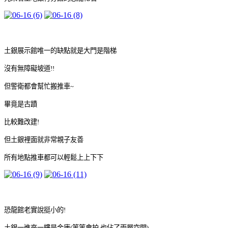
土銀展示館唯一的缺點就是大門是階梯
沒有無障礙坡道!!
但警衛都會幫忙搬推車~
畢竟是古蹟
比較難改建!
但土銀裡面就非常親子友善
所有地點推車都可以輕鬆上上下下
恐龍館老實說挺小的!
土銀一進來一樓是金庫(等等會拍 也佔了兩層空間)