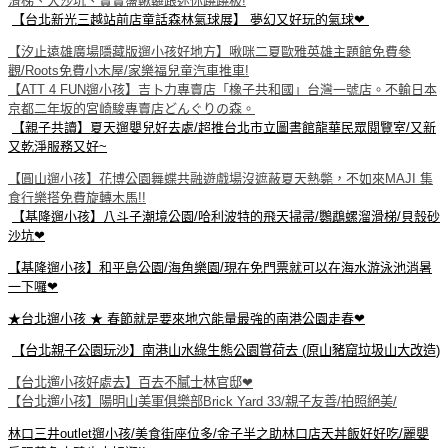
滑梯、大沙坑、寶寶盪鞦韆跟迷你蹺蹺板!
【台北新光三越站前店童話森林氣球展】 夢幻又好玩的氣球❤
【汐止遠雄廣場隱藏版遛小孩好地方】啾咪二夏歐雅英雄主題館免費參
觀/Roots免費小木屋/家樂福兒童汽車推車!
【ATT 4 FUN遛小孩】吉卜力專賣店「橡子共和國」台灣一號店。不輸日本
京都二年坂的宮崎駿專賣店どんぐりの森。
【親子共讀】夏天遛嬰兒好去處/超推台北市立圖書館龍華民眾閱覽室/又新
又乾淨服務又好~
【圓山遛小孩】花博公園舞蝶共融遊戲場沒遮蔽夏天熱斃，不如來MAJI 集
食行樂搭免費旋轉木馬!!
【基隆遛小孩】八斗子潮境公園/哈利波特的飛天掃帚/鸚鵡螺溜滑梯/貝殼砂
沙坑❤
【基隆遛小孩】和平島公園/海角樂園/現在免門票就可以在海水游泳池消暑
一下囉❤
★台北遛小孩 ★ 春節就是要來地穴能量最強的南港公園走春❤
【台北親子公園玩沙】南港山水綠生態公園賞荷去 (原山豬窟垃圾山大改造)
【台北遛小孩好處去】百去不膩士林官邸❤
【台北遛小孩】陽明山美軍俱樂部Brick Yard 33/親子友善/拍照絕美/
林口三井outlet遛小孩/美食街座位多/金子半之助林口店天丼飯好好吃/麗嬰