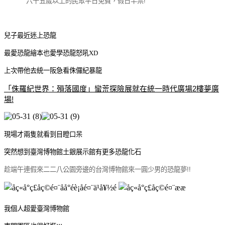
六十五歲以上的民眾平日免費，假日半票!
兒子最近迷上恐龍
最愛恐龍繪本也愛學恐龍怒吼XD
上次帶他去統一阪急看侏儸紀暴龍
「侏羅紀世界：殞落國度」蠻荒探險展就在統一時代廣場2樓夢廣
場!
現場才兩隻就看到目瞪口呆
突然想到臺灣博物館土銀展示館有更多恐龍化石
趁端午連假來二二八公園旁邊的台灣博物館來一圓少男的恐龍夢!!
我個人超愛臺灣博物館