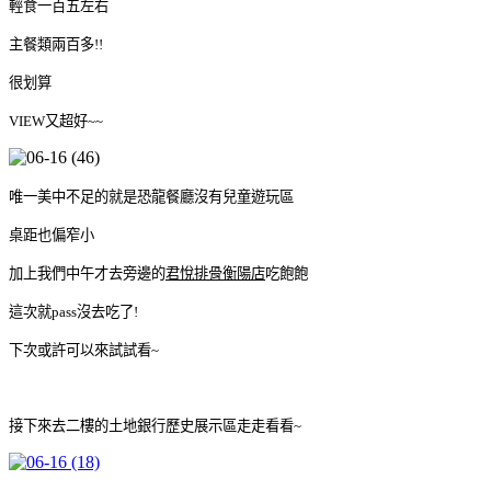
輕食一百五左右
主餐類兩百多!!
很划算
VIEW又超好~~
唯一美中不足的就是恐龍餐廳沒有兒童遊玩區
桌距也偏窄小
加上我們中午才去旁邊的
君悅排骨衡陽店
吃飽飽
這次就pass沒去吃了!
下次或許可以來試試看~
接下來去二樓的土地銀行歷史展示區走走看看~