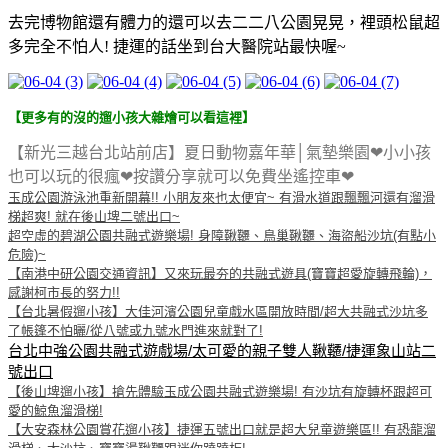
去完博物館還有體力的還可以去二二八公園晃晃，裡頭松鼠超
多完全不怕人! 捷運的話坐到台大醫院站最快喔~
【更多有的沒的遛小孩大雜燴可以看這裡】
【新光三越台北站前店】夏日動物嘉年華│氣墊樂園❤小小孩
也可以玩的很瘋❤按讚分享就可以免費坐遙控車❤
玉成公園游泳池重新開幕!! 小朋友來也太便宜~ 有滑水道跟飄飄河還有溜滑
梯超爽! 就在後山埤二號出口~
超空虛的碧湖公園共融式遊樂場! 身障鞦韆、鳥巢鞦韆、海盜船沙坑(有點小
危險)~
【南港中研公園交通資訊】又來玩最夯的共融式遊具(寶寶超愛旋轉飛輪)，
感謝柯市長的努力!!
【台北暑假遛小孩】大佳河濱公園兒童戲水區開放時間/超大共融式沙坑多
了帳篷不怕曬/從八號或九號水門進來就對了!
台北中強公園共融式遊戲場/太可愛的親子雙人鞦韆/捷運象山站二
號出口
【後山埤遛小孩】搶先體驗玉成公園共融式遊樂場! 有沙坑有旋轉杯跟超可
愛的鯨魚溜滑梯!
【大安森林公園賞花遛小孩】捷運五號出口就是超大兒童遊樂區!! 有恐龍溜