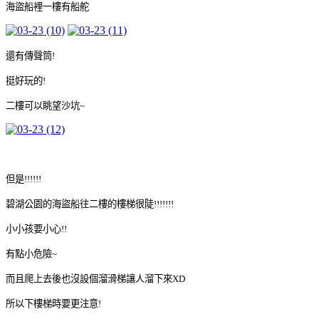
海盜船裡一樓有船舵
還有傳聲筒!
挺好玩的!
二樓可以眺望沙坑~
但是!!!!!!
碧湖公園的海盜船往二樓的樓梯很陡!!!!!!!
小小孩要小心!!
有點小危險~
而且爬上去後也沒設個溜滑梯讓人溜下來XD
所以下樓梯時要更注意!