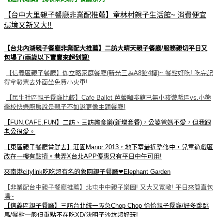
【台中大里親子餐廳非業配推薦】童林村親子生活館~ 消費便宜
環境又新又大!!
【台北內湖親子餐廳非業配大推薦】二訪大晴天親子餐廳/服務親切平日又
包場了/兩歲以下寶寶來超划算!
【信義區親子餐廳】伽立略家庭餐廳(新光三越A8館4樓)~ 餐點好吃! 吃完記
得拿發票去外面坐免費小火車!
【民生社區親子餐廳比較】Cafe Ballet 芭蕾咖啡館已無小孩遊戲區vs.小熊
學校快樂廚房說是親子不如說更像主題餐廳!
【FUN.C
AFE.FUN】二訪、三訪樂食樂(新增套餐)，公婆爸媽不愛，但我跟
老公很愛。
【東區親子餐廳嘗鮮去】莊園Manor 2013，地下室最近整修中，兒童遊戲區
改在一樓有點擠。巷弄X台北APP優惠只有平日中午可用!
來南港citylink吃吃超有名的象園親子餐廳❤Elephant Garden
【非業配台中親子餐廳推薦】北屯中中親子樂園! 又大又寬敞! 平日來簡直包
場~
【信義區親子餐廳】三訪台北統一阪急Chop Chop 恰恰親子餐廳/好多跳跳
馬/餐點一般但重點不在吃XD/決明子沙坑超好玩!