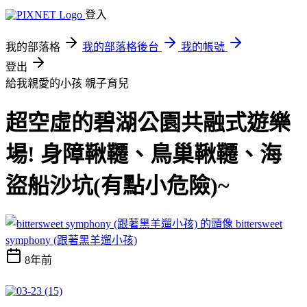
登入
我的部落格
我的部落格後台
我的帳號
登出
給我親愛的小孩
親子育兒
超空虛的碧湖公園共融式遊樂
場! 身障鞦韆、鳥巢鞦韆、海
盜船沙坑(有點小危險)~
bittersweet
symphony (跟著黑羊遛小孩)
8年前