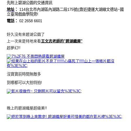
先附上碧湖公園的交通資訊
地址
：
114台北市內湖區內湖路二段175號((靠近
捷運大湖線文德站~國
立臺灣戲曲學院旁!
電話
：
02 2658 6601
好久沒有來碧湖公園了
上一次來是特地來看
王文志老師的"碧湖織屋"
超夢幻!!
沒寶寶前時間無敵多
到哪都可以大拍特拍!
晚上的碧湖織屋超級美!!