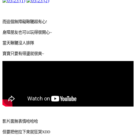
而這個無障礙鞦韆超有心!
身障朋友也可以玩得很開心~
當天鞦韆沒人排隊
寶寶只要有得盪就很爽~
影片面無表情哈哈哈
但要把他拉下來就狂哭XDD