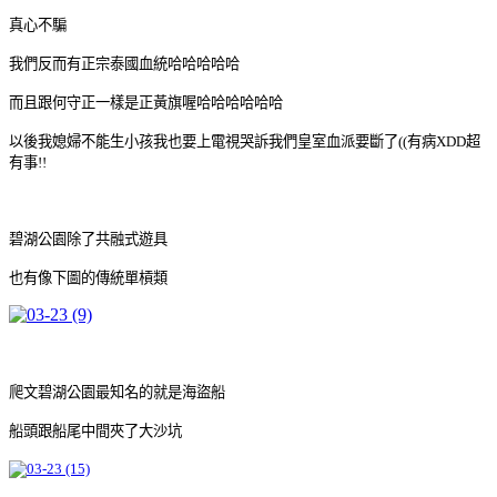
真心不騙
我們反而有正宗泰國血統哈哈哈哈哈
而且跟何守正一樣是正黃旗喔哈哈哈哈哈哈
以後我媳婦不能生小孩我也要上電視哭訴我們皇室血派要斷了((有病XDD超
有事!!
碧湖公園除了共融式遊具
也有像下圖的傳統單槓類
爬文碧湖公園最知名的就是海盜船
船頭跟船尾中間夾了大沙坑