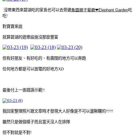
沒帶東西來碧湖吃的家長也可以去旁邊
象園親子餐廳❤Elephant Garden
吃
吃!
對寶寶來說
就算碧湖的遊樂設施沒那麼豐富
但有好朋友、有好吃的、有廣闊的地方可以奔跑
任何地方都是可以放電的好地方XD
最後付上一張錯誤示範!!
我回家整理照片跟文章時才發現大人好像是不可以盪鞦韆的!!!!!!
雖然只是做個樣子而且當天沒人在排隊
但不對就是不對!