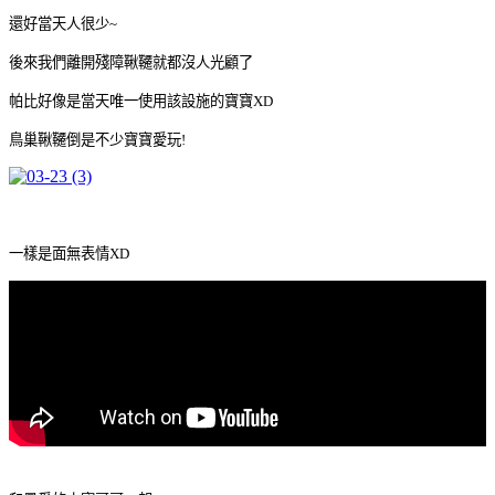
還好當天人很少~
後來我們離開殘障鞦韆就都沒人光顧了
帕比好像是當天唯一使用該設施的寶寶XD
鳥巢鞦韆倒是不少寶寶愛玩!
一樣是面無表情XD