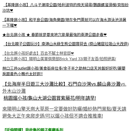
【基隆遛小孩】八斗子潮境公園/哈利波特的飛天掃帚/鸚鵡螺溜滑梯/貝殼砂
沙坑❤
【基隆遛小孩】和平島公園/海角樂園/現在免門票就可以在海水游泳池消暑
一下囉❤
★台北遛小孩 ★ 春節就是要來地穴能量最強的南港公園走春❤
【台北親子公園玩沙】南港山水綠生態公園賞荷去 (原山豬窟垃圾山大改造)
【台北遛小孩好處去】百去不膩士林官邸❤
【台北遛小孩】陽明山美軍俱樂部Brick Yard 33/親子友善/拍照絕美/
林口三井outlet遛小孩/美食街座位多/金子半之助林口店天丼飯好好吃/麗嬰
房跟黃色小鴨也太好逛!!
【北海岸半日遊三大沙灘比較】石門白沙灣vs.麟山鼻沙灘
vs.
外木山沙灘
桃園遛小孩/龜山大湖公園賞紫藤花/明年請早!
來陽明山擎天崗大草原一定要做好防曬/婚紗熱門景點/夏天請
避免大正午來爬步道/可以遛小孩但不適合推推車!
【延伸閱讀】我收集的親子餐廳系列