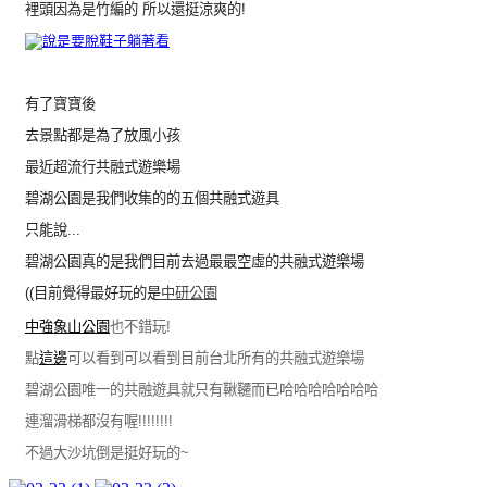
裡頭因為是竹編的 所以還挺涼爽的!
有了寶寶後
去景點都是為了放風小孩
最近超流行共融式遊樂場
碧湖公園是我們收集的的五個共融式遊具
只能說...
碧湖公園真的是我們目前去過最最空虛的共融式遊樂場
((目前覺得最好玩的是
中研公園
中強象山公園
也不錯玩!
點
這邊
可以看到可以看到目前台北所有的共融式遊樂場
碧湖公園唯一的共融遊具就只有鞦韆而已哈哈哈哈哈哈哈
連溜滑梯都沒有喔!!!!!!!!
不過大沙坑倒是挺好玩的~