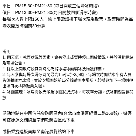
平日：PM15:30~PM21:30 (每日開放三個滑冰時段)
假日：PM13:30~PM21:30(每日開放四個滑冰時段)
每場次人數上限150人；逾上限需請排下場次現場取票，取票時間為每
場次開放時間前30分鐘
說明
1. 因天氣，冰面狀況等因素，會有停止或暫時停止開放情況，將於活動網站
及現場公告。
2. 除以上開放時段其餘時間為滑冰場冰面製冰及維護作業。
3. 每人參與每場次滑冰時間最高1.5小時~2小時，每場次時間結束所有人員
皆須離開本冰場，並於次場開始前15分鐘離開本場所，若擬參加下一場則須
出場再次排隊取票入場。
4. 冰面整理：冰場將依天候及冰面狀況洗冰，每次30分鐘，洗冰期間暫停開
放
活動地點在中國信託金融園區內(台北市南港區經貿二路168號)，遊客
可搭捷運文湖線至南港軟體園區站下車
或搭乘捷運板南線至南港展覽館站下車