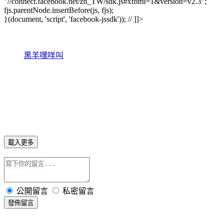
"//connect.facebook.net/zh_TW/sdk.js#xfbml=1&version=v2.3";
fjs.parentNode.insertBefore(js, fjs);
}(document, 'script', 'facebook-jssdk')); // ]]>
黑羊嘿咩叫
載入更多
公開留言
私密留言
發佈留言