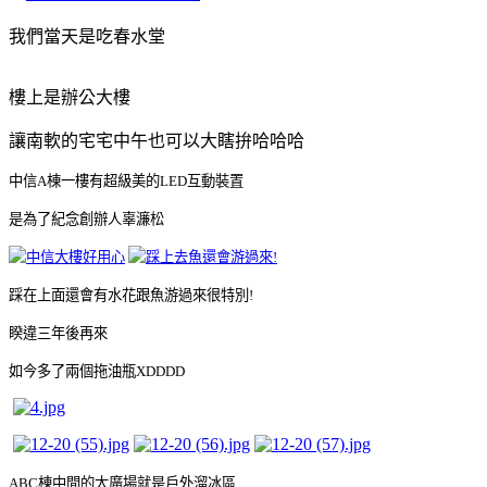
我們當天是吃春水堂
樓上是辦公大樓
讓南軟的宅宅中午也可以大瞎拚哈哈哈
中信A棟一樓有超級美的LED互動裝置
是為了紀念創辦人辜濂松
踩在上面還會有水花跟魚游過來很特別!
睽違三年後再來
如今多了兩個拖油瓶XDDDD
ABC棟中間的大廣場就是戶外溜冰區