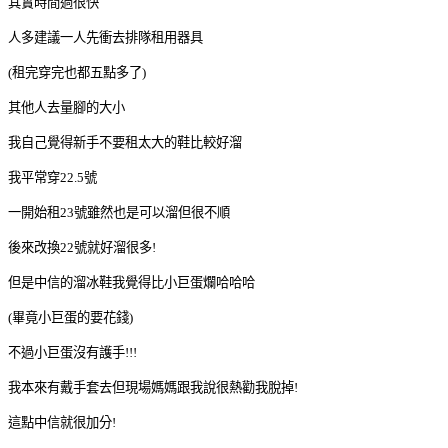
其實時間過很快
人多建議一人先衝去排隊租用器具
(租完穿完也都五點多了)
其他人去量腳的大小
我自己覺得新手不要租太大的鞋比較好溜
我平常穿22.5號
一開始租23號雖然也是可以溜但很不順
後來改換22號就好溜很多!
但是中信的溜冰鞋我覺得比小巨蛋爛哈哈哈
(畢竟小巨蛋的要花錢)
不過小巨蛋沒有護手!!!
我本來有戴手套去但現場媽媽跟我說很熱勸我脫掉!
這點中信就很加分!