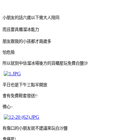
小朋友的話六歲以下需大人陪同
而且要具備溜冰能力
朋友跟我的小孩都才兩歲多
怕危險
所以就到中信溜冰場後方的貨櫃屋玩免費白鹽沙
平日也是下午三點半開放
會有免費鞋套發送!!
佛心~
有傷口的小朋友就不建議來玩白沙鹽
會痛死!