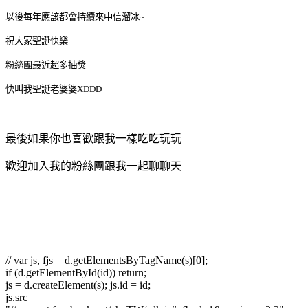
以後每年應該都會持續來中信溜冰~
祝大家聖誕快樂
粉絲團最近超多抽獎
快叫我聖誕老婆婆XDDD
最後如果你也喜歡跟我一樣吃吃玩玩
歡迎加入我的粉絲團跟我一起聊聊天
// var js, fjs = d.getElementsByTagName(s)[0];
if (d.getElementById(id)) return;
js = d.createElement(s); js.id = id;
js.src =