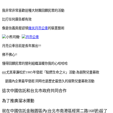
我非常非常喜歡這種大財團回饋民眾的活動
比打任何廣告都有效
像是信義房屋認領
幾米月亮公車
的裝置藝術
月亮公車目前是長年展出!!!
佛不佛心!!
懂得回饋民眾的營利組織溫暖你我的心哈哈哈
((((尤其辜濂松於1985年發起「點燃生命之火」活動
為弱勢兒童募款
是國內企業最早發起 同時也是歷史最悠久的弱勢兒童募款活動
這次中國信託和台北市政府共同合作
為了推廣溜冰運動
就在中國信託金融園區內(台北市南港區經貿二路168號)設了