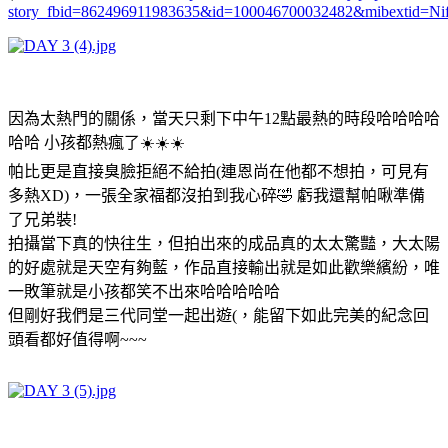
story_fbid=862496911983635&id=100046700032482&mibextid=Ni
因為太熱門的關係，當天只剩下中午12點最熱的時段哈哈哈哈
哈哈 小孩都熱瘋了☀️☀️☀️
帕比更是直接臭臉拒絕不給拍(連恩尚在他都不想拍，可見有
多熱XD)，一張全家福都沒拍到我心碎🤣 虧我還幫帕啾準備
了兄弟裝!
拍攝當下真的快往生，但拍出來的成品真的太太驚豔，大太陽
的好處就是天空有夠藍，作品直接輸出就是如此歡樂繽紛，唯
一敗筆就是小孩都笑不出來哈哈哈哈哈
但剛好我們是三代同堂一起出遊(，能留下如此完美的紀念回
頭看都好值得啊~~~