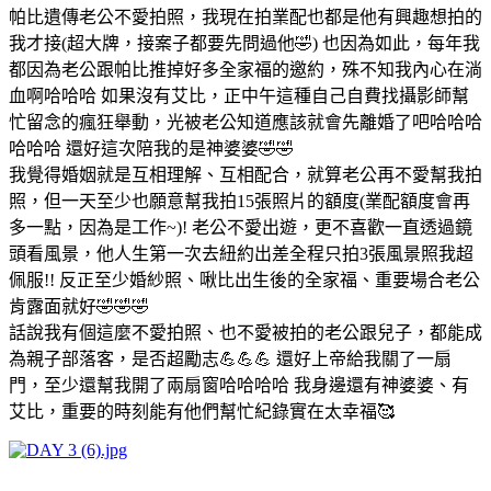
帕比遺傳老公不愛拍照，我現在拍業配也都是他有興趣想拍的
我才接(超大牌，接案子都要先問過他🤣) 也因為如此，每年我
都因為老公跟帕比推掉好多全家福的邀約，殊不知我內心在淌
血啊哈哈哈 如果沒有艾比，正中午這種自己自費找攝影師幫
忙留念的瘋狂舉動，光被老公知道應該就會先離婚了吧哈哈哈
哈哈哈 還好這次陪我的是神婆婆🤣🤣
我覺得婚姻就是互相理解、互相配合，就算老公再不愛幫我拍
照，但一天至少也願意幫我拍15張照片的額度(業配額度會再
多一點，因為是工作~)! 老公不愛出遊，更不喜歡一直透過鏡
頭看風景，他人生第一次去紐約出差全程只拍3張風景照我超
佩服!! 反正至少婚紗照、啾比出生後的全家福、重要場合老公
肯露面就好🤣🤣🤣
話說我有個這麼不愛拍照、也不愛被拍的老公跟兒子，都能成
為親子部落客，是否超勵志💪💪💪 還好上帝給我關了一扇
門，至少還幫我開了兩扇窗哈哈哈哈 我身邊還有神婆婆、有
艾比，重要的時刻能有他們幫忙紀錄實在太幸福🥰