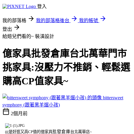
登入
我的部落格
我的部落格後台
我的帳號
登出
給妞兒們看的~
裝潢設計
億家具批發倉庫台北萬華門市
挑家具:沒壓力不推銷、輕鬆選
購高CP值家具~
bittersweet
symphony (跟著黑羊遛小孩)
2個月前
批發倉庫
(((是好逛又高CP值的億家具
台北萬華店~