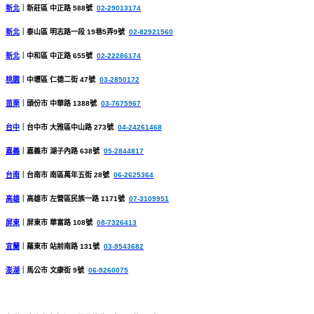
新北
｜
新莊區 中正路 588號
02-29013174
新北
｜
泰山區 明志路一段 19巷5弄9號
02-82921560
新北
｜
中和區 中正路 655號
02-22286174
桃園
｜
中壢區 仁德二街 47號
03-2850172
苗栗
｜
頭份市 中華路 1388號
03-7675967
台中
｜
台中市 大雅區中山路 273號
04-24261468
嘉義
｜
嘉義市 湖子內路 638號
05-2844817
台南
｜
台南市 南區萬年五街 28號
06-2625364
高雄
｜
高雄市 左營區民族一路 1171號
07-3109951
屏東
｜
屏東市 華富路 108號
08-7326413
宜蘭
｜
羅東市 站前南路 131號
03-9543682
澎湖
｜
馬公市 文康街 9號
06-9260075