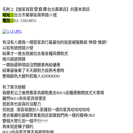
批發倉庫
先附上【億家具
台北萬華店】的基本資訊
地址：
台北市萬華區南寧路31號
電話
：
02- 23024851
有沒有人跟我一樣逛家具行最最怕的就是被服務員"熱情"推銷?
以前有過想挑沙發
結果才一進去就被拉去看各種高價款式
暗示超過預算
一開始還熱情說沒問題會再給優惠
結果最後看了半天跟對方說再考慮時
整個臉色大變判若兩人XDDDDDD
有了那次經驗
我跟老公之後想看家具都乾脆去IKEA這種連鎖開放式大賣場
雖然IKEA有些家具很便宜
逛起來也是真的沒壓力
但就是...很容易跟別人家撞到一樣的家具哈哈哈哈哈
連去餐廳吃飯都常會看到店家跟我們用一樣的餐椅ORZ
整個大眾化到一個不行!!!!!!
再來就是櫃子類的
IKEA的品質其實不是那麼耐用