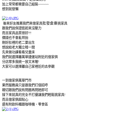
加上常常都需要自己組裝~~~~~~
想到就發懶
批發倉庫
後來好友推薦我們來億家具
挑家具
跟我們說保證逛起來沒壓力
而且家具品質很好!!!
價錢也不會亂哄抬
剛好肚裡的老二要出生
想說給老大獨立睡一間
先來做功課看看兒童床
我們就選擇離萬華捷運站附近的億家俱
分店眾多我統一放文末喔!
大家可以選擇離自己家裡近的去參觀
一到億家俱萬華門市
果然服務員只是跟我們打個招呼
親切跟我們說有問題再問她即可
接下來就真的完全不打擾讓我們輕鬆挑家具!
而且億家俱超貼心
還有附飲料櫃跟咖啡機、零食區