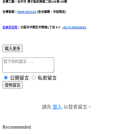
台灣工廠
｜
台中市 潭子區民族路二段138巷 28號
台灣客服
｜
0800-061222
(全台服務，市話限定)
日本分公司
｜
大阪市平野区平野南1丁目 5-7
+8170-50816001
載入更多
公開留言
私密留言
發佈留言
請先
登入
以發表留言。
Recommended