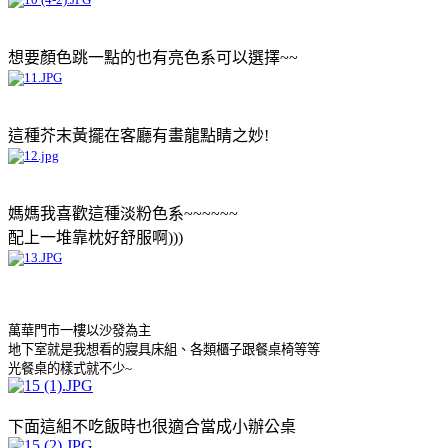
想要顏色跳一點的也有亮色系可以選擇~~
這種芥末黃擺在客廳有畫龍點睛之妙!
媽媽我喜歡這種淡粉色系~~~~~~
配上一堆靠枕好舒服啊)))
萬華門市一樓以沙發為主
地下室就是我想看的寢具床組、各類櫃子跟餐桌椅等等
光餐桌的樣式就不少~
下面這組不吃飯時也很適合當成小辦公桌