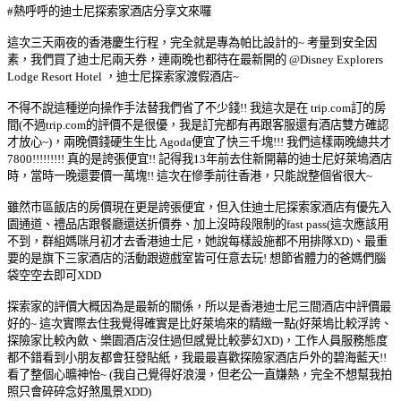
#熱呼呼的迪士尼探索家酒店分享文來囉
這次三天兩夜的香港慶生行程，完全就是專為帕比設計的~ 考量到安全因
素，我們買了迪士尼兩天券，連兩晚也都待在最新開的 @Disney Explorers
Lodge Resort Hotel ，迪士尼探索家渡假酒店~
不得不說這種逆向操作手法替我們省了不少錢!! 我這次是在 trip.com訂的房
間(不過trip.com的評價不是很優，我是訂完都有再跟客服還有酒店雙方確認
才放心~)，兩晚價錢硬生生比 Agoda便宜了快三千塊!!! 我們這樣兩晚總共才
7800!!!!!!!!! 真的是誇張便宜!! 記得我13年前去住新開幕的迪士尼好萊塢酒店
時，當時一晚還要價一萬塊!! 這次在慘季前往香港，只能說整個省很大~
雖然市區飯店的房價現在更是誇張便宜，但入住迪士尼探索家酒店有優先入
園通道、禮品店跟餐廳還送折價券、加上沒時段限制的fast pass(這次應該用
不到，群組媽咪月初才去香港迪士尼，她說每樣設施都不用排隊XD)、最重
要的是旗下三家酒店的活動跟遊戲室皆可任意去玩! 想節省體力的爸媽們腦
袋空空去即可XDD
探索家的評價大概因為是最新的關係，所以是香港迪士尼三間酒店中評價最
好的~ 這次實際去住我覺得確實是比好萊塢來的精緻一點(好萊塢比較浮誇、
探險家比較內斂、樂園酒店沒住過但感覺比較夢幻XD)，工作人員服務態度
都不錯看到小朋友都會狂發貼紙，我最最喜歡探險家酒店戶外的碧海藍天!!
看了整個心曠神怡~ (我自己覺得好浪漫，但老公一直嫌熱，完全不想幫我拍
照只會碎碎念好煞風景XDD)