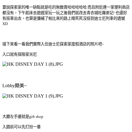
要說探索家的唯一缺點就是吃的無敵貴哈哈哈哈哈 而且附近連一家便利商店
都沒有，下午起床去遊戲室玩一玩之後我們就改去青衣城吃羅麥記! 也還好
有搭車出去，也算是彌補了帕比來的路上睡死死沒搭到迪士尼列車的遺憾
XD
接下來看一看我們實際入住迪士尼探索家度假酒店的照片吧~
入口就有探險家米尼
Lobby頗美~
大廳左手邊就是gift shop
入園前可以先打扮一番