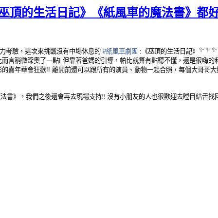
巫頂的生活日記》《紙風車的魔法書》都好
✨
✨
✨
力考驗，這次來挑戰沒有中場休息的
#紙風車劇團
:《巫頂的生活日記》
比而言稍微深奧了一點! 但靠著爸媽的引導，帕比就算有點聽不懂，還是很嗨的
彩
的嘉年華會狂歡!! 離開前還可以跟所有的演員、動物一起合照，每個大哥哥大
魔法書》，我們之後還
會再去現場支持!! 沒有小朋友的人也很歡迎去瞠目結舌找