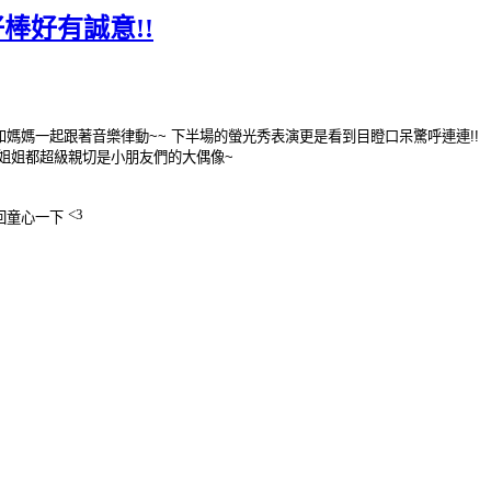
棒好有誠意!!
和媽
媽一起跟著音樂律動~~ 下半場的螢光秀表演更是看到目瞪口呆驚呼連連!!
姐姐都超級親切是小朋友們的大偶像~
<3
回童心一下