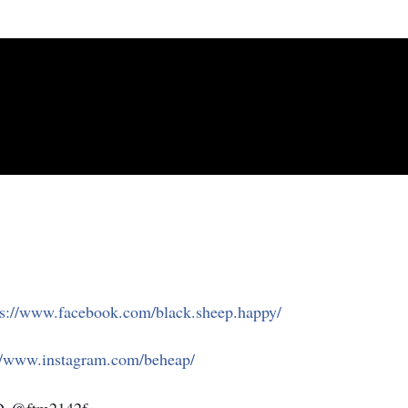
ps://www.facebook.com/black.sheep.happy/
://www.instagram.com/beheap/
D
 @ftm2142f