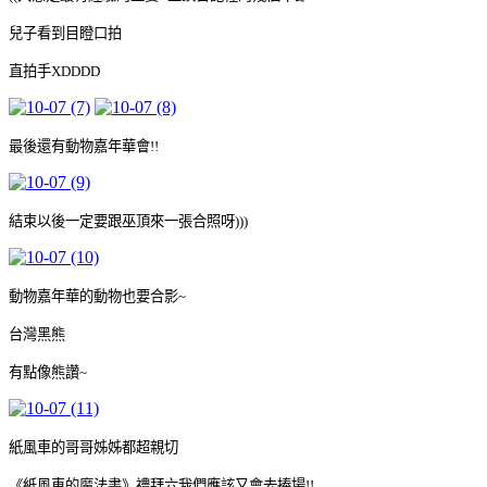
兒子看到目瞪口拍
直拍手XDDDD
最後還有動物嘉年華會!!
結束以後一定要跟巫頂來一張合照呀)))
動物嘉年華的動物也要合影~
台灣黑熊
有點像熊讚~
紙風車的哥哥姊姊都超親切
《紙風車的魔法書》禮拜六我們應該又會去捧場!!