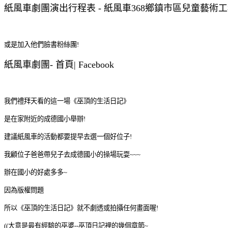
紙風車劇團演出行程表 - 紙風車368鄉鎮市區兒童藝術
或是加入他們臉書粉絲團!
紙風車劇團- 首頁| Facebook
我們禮拜天看的這一場《巫頂的生活日記》
是在家附近的成德國小舉辦!
建議紙風車的活動都要提早去選一個好位子!
我顧位子爸爸帶兒子去成德國小的操場玩耍~~~
辦在國小的好處多多~
因為版權問題
所以《巫頂的生活日記》就不劇透或拍攝任何畫面喔!
((大意是最有經驗的巫婆--巫頂日記裡的幾個章節~