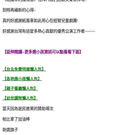
到時再補新的心得~
真的好感謝紙風車如此用心在經營兒童劇團!
好感謝台灣有這麼多熱心貢獻的優秀公演工作者~~~~~
【延伸閱讀--更多遛小孩資訊可以點看看下面】
【台北免費特展懶人包】
【各地遛小孩懶人包】
【親子餐廳懶人包】
【幼兒課程懶人包】
當天因為是民進黨的贊助場次
帕比拿了加油棒
助選旗子