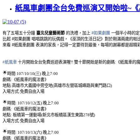
紙風車劇團全台免費巡演又開始啦~《
有了五場五十分鐘
臺北兒童藝術節
的洗禮，加上
#如果劇團
一個半小時的定
比起 #如果劇團 唱唱跳跳的玩偶戲，《巫頂的生活日記》對於剛滿兩歲的帕
來看 #紙風車劇團 表演的家長，記得一定要待到最後，每場的謝幕都是超精
#紙風車
十月開始全台免費巡迴表演喔!! 雙十節開始是新的劇碼:《紙風車的
🌟
時間:107/10/10(三) 晚上7:00
劇碼:《紙風車的魔法書》
地點:高雄市大義國中旁空地(高雄市左營區城峰路與東門
路口)
入場方式:免費自由入場
🌟
時間: 107/10/12(五) 晚上7:00
劇碼:《紙風車的魔法書》
地點: 板橋第一運動場(新北市板橋區漢生東路278號)
入場方式:免費自由入場
🌟
時間: 107/10/13(六) 晚上7:00
劇碼:《紙風車的魔法書》