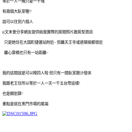
等於一人一晚只要一千塊
有兩個大臥室喔!!
說可以住到六個人
((文末會分享網友提供給我實際的房間照片跟房型資訊
只是她住在大国町捷運站附近~ 但離天王寺或道頓堀都很近
離心齋橋也只有一站距離~
我的這間說是可以睡四人啦 但只有一間臥室跟沙發床
我跟老王住所以等於一人一天一千五台幣這樣!
也是頗划算!
重點是就在黑門市場的尾端