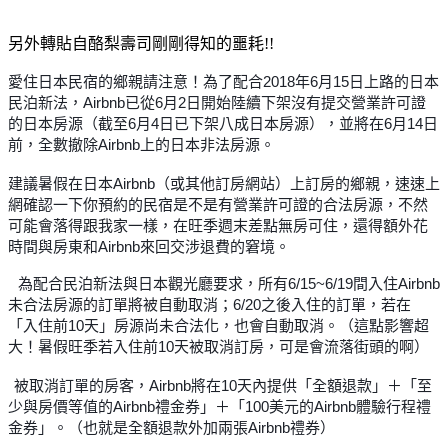
另外轉貼自酪梨壽司剛剛得知的噩耗!!
愛住日本民宿的鄉親請注意！為了配合2018年6月15日上路的日本
民泊新法，Airbnb已從6月2日開始陸續下架沒有提交營業許可證
的日本房源（截至6月4日已下架八成日本房源），並將在6月14日
前，全數撤除Airbnb上的日本非法房源。
建議暑假在日本Airbnb（或其他訂房網站）上訂房的鄉親，速速上
網確認一下你預約的民宿是不是有營業許可證的合法房源，不然
可能會落得跟我家一樣，在旺季週末差點無房可住，還得額外花
時間與房東和Airbnb來回交涉退費的窘境。
為配合民泊新法與日本觀光廳要求，所有6/15~6/19間入住Airbnb
未合法房源的訂單將被自動取消；6/20之後入住的訂單，若在
「入住前10天」房源尚未合法化，也會自動取消。（這點影響超
大！暑假旺季若入住前10天被取消訂房，可是會流落街頭的啊）
被取消訂單的房客，Airbnb將在10天內提供「全額退款」＋「至
少與房價等值的Airbnb禮金券」＋「100美元的Airbnb體驗行程禮
金券」。（也就是全額退款外加兩張Airbnb禮券）