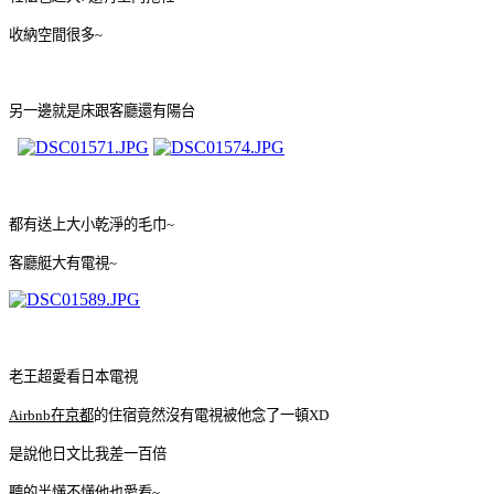
收納空間很多~
另一邊就是床跟客廳還有陽台
都有送上大小乾淨的毛巾~
客廳艇大有電視~
老王超愛看日本電視
Airbnb在京都
的住宿竟然沒有電視被他念了一頓XD
是說他日文比我差一百倍
聽的半懂不懂他也愛看~