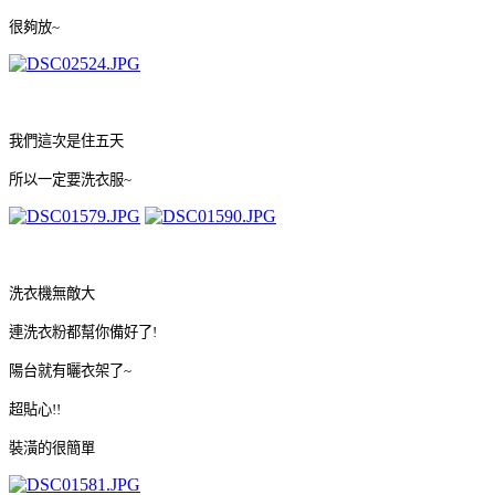
很夠放~
我們這次是住五天
所以一定要洗衣服~
洗衣機無敵大
連洗衣粉都幫你備好了!
陽台就有曬衣架了~
超貼心!!
裝潢的很簡單