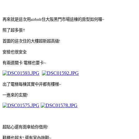
再來就是這次用airbnb住大阪黑門市場這棟的房型如何囉~
照了超多張!!
首圖的這次住的大樓超新超高級!
安檢也很安全
有兩道關卡 電梯也要卡~
出了電梯每棟其實中井都有樓梯~
一進來的玄關!
超貼心還有雨傘給你借用!
鞋櫃也超大! 還有室內拖鞋~