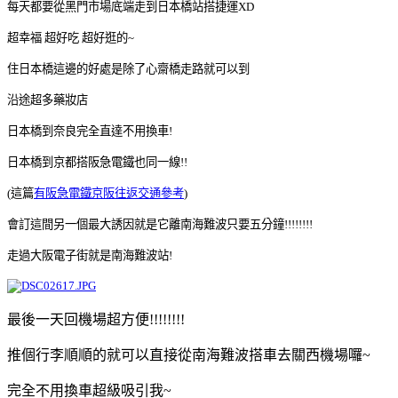
每天都要從黑門市場底端走到日本橋站搭捷運XD
超幸福 超好吃 超好逛的~
住日本橋這邊的好處是除了心齋橋走路就可以到
沿途超多藥妝店
日本橋到奈良完全直達不用換車!
日本橋到京都搭阪急電鐵也同一線!!
(這篇
有阪急電鐵京阪往返交通參考
)
會訂這間另一個最大誘因就是它離南海難波只要五分鐘!!!!!!!!
走過大阪電子街就是南海難波站!
最後一天回機場超方便!!!!!!!!
推個行李順順的就可以直接從南海難波搭車去關西機場囉~
完全不用換車超級吸引我~