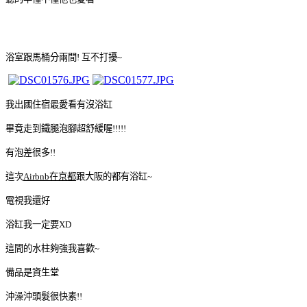
浴室跟馬桶分兩間! 互不打擾~
我出國住宿最愛看有沒浴缸
畢竟走到鐵腿泡腳超舒緩喔!!!!!
有泡差很多!!
這次
Airbnb在京都
跟大阪的都有浴缸~
電視我還好
浴缸我一定要XD
這間的水柱夠強我喜歡~
備品是資生堂
沖澡沖頭髮很快素!!