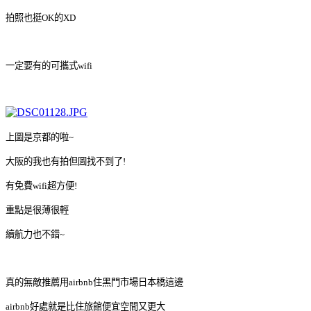
拍照也挺OK的XD
一定要有的可攜式wifi
上圖是京都的啦~
大阪的我也有拍但圖找不到了!
有免費wifi超方便!
重點是很薄很輕
續航力也不錯~
真的無敵推薦用airbnb住黑門市場日本橋這邊
airbnb好處就是比住旅館便宜空間又更大