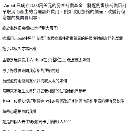
Airbnb已成立1000萬美元的房客補償基金，將逐例審核補償因訂
單取消而產生的合理額外費用，例如改訂旅館的價差、改變行程
增加的機票費用等。
終於龜速把京都KO進行到大阪了!
這篇用airbnb住黑門市場日本橋這篇住宿推薦真的是很愧對網友們的厚愛
拖了超級久才寫出來
用Airbnb在京都住三晚
主要是我這篇
反應太熱烈
除了好幾位來問我京都的住宿問題
竟然還有兩位網友私訊問我大阪的如何
當時來不及生文章只好丟我相簿的住宿給他們參考
其中一位網友沒訂到我這次住的房間改訂其他間也是出乎意料便宜又乾淨
超熱心還拍照給我看
她是四個人去住5晚加刷卡手續費1人5000