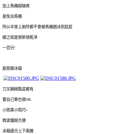
加上馬桶超級爽
是免治馬桶
所以半夜上廁所都不會被馬桶圈冰到屁屁
總之就是很新很乾淨
一百分!
廚房跟冰箱
刀叉鍋碗瓢盆都有
要自己煮也很OK
小而美小而巧~
微波爐超方便
冰箱還分上下兩層