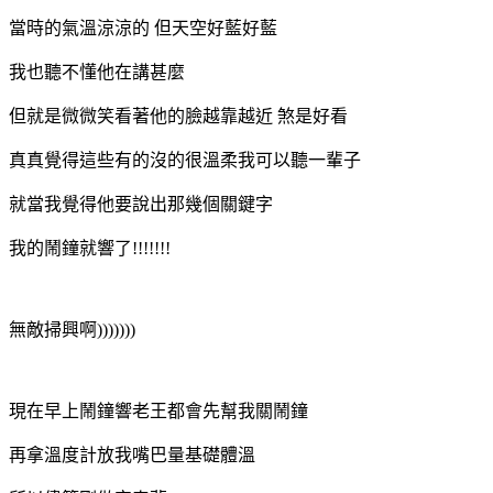
當時的氣溫涼涼的 但天空好藍好藍
我也聽不懂他在講甚麼
但就是微微笑看著他的臉越靠越近 煞是好看
真真覺得這些有的沒的很溫柔我可以聽一輩子
就當我覺得他要說出那幾個關鍵字
我的鬧鐘就響了!!!!!!!
無敵掃興啊)))))))
現在早上鬧鐘響老王都會先幫我關鬧鐘
再拿溫度計放我嘴巴量基礎體溫