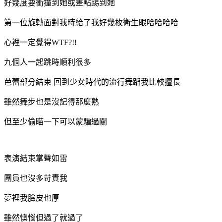
好幾度要衝撞到她或差點踢到她
第一位旋轉面對我時給了我好幾枚衛生眼哈哈哈哈
心裡一定覺得WTF?!!
九個人一起跳時順利很多
芭蕾部分結束 回到少女時代的流行舞蹈我比較擅長
雖然舞步也是沒記得那麼熟
但至少偷瞄一下可以蒙騙過關
表演結束掌聲如雷
團員也沒多苛責我
夢裡我臉皮也厚
雖然懊惱但過了就過了