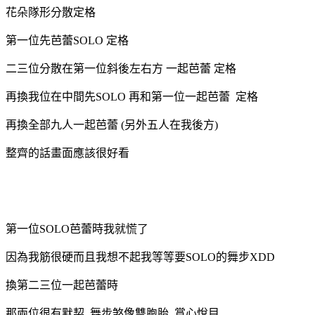
花朵隊形分散定格
第一位先芭蕾SOLO 定格
二三位分散在第一位斜後左右方 一起芭蕾 定格
再換我位在中間先SOLO 再和第一位一起芭蕾 定格
再換全部九人一起芭蕾 (另外五人在我後方)
整齊的話畫面應該很好看
第一位SOLO芭蕾時我就慌了
因為我筋很硬而且我想不起我等等要SOLO的舞步XDD
換第二三位一起芭蕾時
那兩位很有默契 舞步煞像雙胞胎 賞心悅目