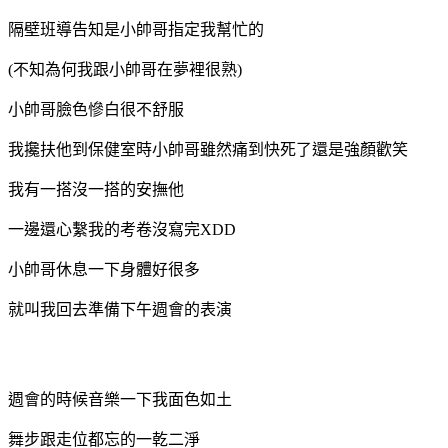
隔壁班導告知是小帥哥指定我幫忙的
(不知為何我跟小帥哥在夢裡很熟)
小帥哥臉色慘白很不舒服
我攙扶他到保健室時小帥哥雖然痛到快死了還是強顏歡笑
我有一搭沒一搭的安撫他
一邊還心繫我的考卷沒寫完XDD
小帥哥休息一下身體好很多
就叫我回去準備下午週會的表演
週會的時候音樂一下我面色如土
舞步跟走位都忘的一乾二淨