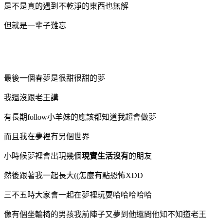
是不是真的遇到不乾淨的東西也無解
但就是一輩子難忘
最後一個春夢是很甜很甜的夢
我還沒跟老王講
有長期follow小羊妹的應該都知道我超會做夢
而且我在夢裡有另個世界
小時候夢裡會出現幾個
現實生活沒有
的朋友
然後跟著我一起長大((怎麼有點恐怖XDD
三不五時大家會一起在夢裡玩耍哈哈哈哈哈
像有個坐輪椅的男孩我前陣子又夢到他還問他知不知道老王