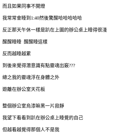
而且如果同事不開燈
我常常會睡到1:40然後驚醒
哈哈哈哈哈
反正那天午休一樣是趴在上圖的辦公桌上睡得很淺
醒醒睡睡 醒醒睡這樣
反而越睡越累
到後來覺得潛意識有點靈魂出竅???
總之我的靈魂浮在身體之外
遊離在辦公室天花板
整個辦公室烏漆嘛黑一片寂靜
我望下看看到趴在辦公桌上睡覺的自己
但越看越覺得那個人不是我