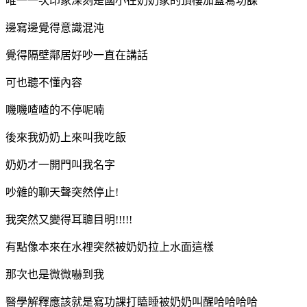
唯一一次印象深刻是國小在奶奶家的頂樓加蓋寫功課
邊寫邊覺得意識混沌
覺得隔壁鄰居好吵一直在講話
可也聽不懂內容
嘰嘰喳喳的不停呢喃
後來我奶奶上來叫我吃飯
奶奶才一開門叫我名字
吵雜的聊天聲突然停止!
我突然又變得耳聰目明!!!!!
有點像本來在水裡突然被奶奶拉上水面這樣
那次也是微微嚇到我
醫學解釋應該就是寫功課打瞌睡被奶奶叫醒哈哈哈哈