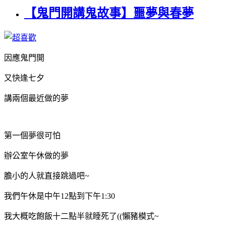
【鬼門開講鬼故事】噩夢與春夢
因應鬼門開
又快逢七夕
講兩個最近做的夢
第一個夢很可怕
辦公室午休做的夢
膽小的人就直接跳過吧~
我們午休是中午12點到下午1:30
我大概吃飽飯十二點半就睡死了((懶豬模式~