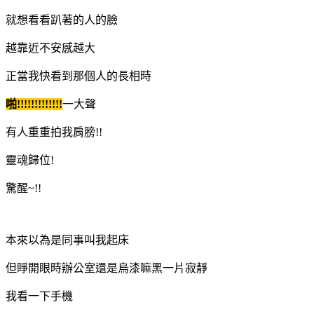
就想看看趴著的人的臉
越靠近不安感越大
正當我快看到那個人的長相時
啪!!!!!!!!!!!!!
一大聲
有人重重拍我肩膀!!
靈魂歸位!
驚醒~!!
本來以為是同事叫我起床
但睜開眼時辦公室還是烏漆嘛黑一片寂靜
我看一下手機