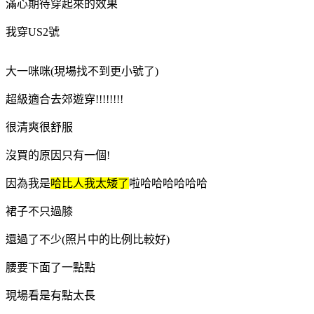
滿心期待穿起來的效果
我穿US2號
大一咪咪(現場找不到更小號了)
超級適合去郊遊穿!!!!!!!!
很清爽很舒服
沒買的原因只有一個!
因為我是
哈比人我太矮了
啦哈哈哈哈哈哈
裙子不只過膝
還過了不少(照片中的比例比較好)
腰要下面了一點點
現場看是有點太長