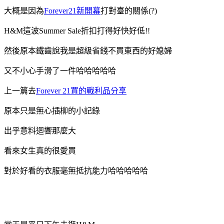
大概是因為
Forever21新開幕
打對臺的關係(?)
H&M這波Summer Sale折扣打得好快好低!!
然後原本鐵齒說我是超級省錢不買東西的好媳婦
又不小心手滑了一件哈哈哈哈哈
上一篇去
Forever 21買的戰利品分享
原本只是無心插柳的小記錄
出乎意料迴響那麼大
看來女生真的很愛買
對於好看的衣服毫無抵抗能力哈哈哈哈哈