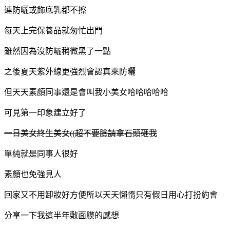
連防曬或飾底乳都不擦
每天上完保養品就匆忙出門
雖然因為沒防曬稍微黑了一點
之後夏天紫外線更強烈會認真來防曬
但天天素顏同事還是會叫我小美女哈哈哈哈哈
可見第一印象建立好了
一日美女終生美女((超不要臉請拿石頭砸我
單純就是同事人很好
素顏也免強見人
回家又不用卸妝好方便所以天天懶惰只有假日用心打扮約會
分享一下我這半年敷面膜的感想