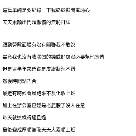
這篇單純是要紀錄一下我終於拋開羞恥心
天天素顏出門超懶惰的無恥日誌
跟勤勞敷面膜有沒有關聯我不敢說
畢竟我也沒有收腦闆的錢或好處沒必要幫他宣傳
但是這半年來確實是皮膚狀況不錯
然後時間點巧合
最近有時候會晨跑來不及化妝上班
加上在辦公室已經是老屁股了沒人在意
每天就這樣得過且過
最後變成厚顏無恥天天大素顏上班