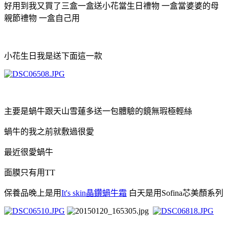
好用到我又買了三盒一盒送小花當生日禮物 一盒當婆婆的母
親節禮物 一盒自己用
小花生日我是送下面這一款
主要是蝸牛跟天山雪蓮多送一包體驗的鏡無瑕極輕絲
蝸牛的我之前就敷過很愛
最近很愛蝸牛
面膜只有用TT
保養品晚上是用
It's skin晶鑽蝸牛霜
白天是用Sofina芯美顏系列