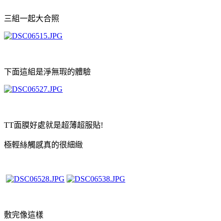
三組一起大合照
下面這組是淨無瑕的體驗
TT面膜好處就是超薄超服貼!
極輕絲觸感真的很細緻
敷完像這樣