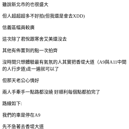
雖說新北市的也很盛大
但人超超超多不好拍(但我還是會去XDD)
信義區幅員較廣
這次除了君悅跟寒舍艾美還沒去
其他有佈置到的點一次拍齊
沒時間只想體驗最有氣氛的人其實把香堤大道（A9與A11中間
的人行步道)走一遍就可以了
但那天老公心情好
兩人手牽手一點路都沒繞 好順利每個點都拍完了
路線如下:
我們的車是停在A9
先不急著去香堤大道