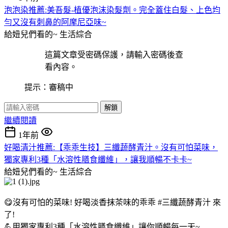
泡泡染推薦:美吾髮-植優泡沫染髮劑。完全蓋住白髮、上色均
勻又沒有刺鼻的阿摩尼亞味~
給妞兒們看的~
生活綜合
這篇文章受密碼保護，請輸入密碼後查
看內容。
提示：審稿中
解鎖
繼續閱讀
1年前
好喝清汁推薦:【乖乖生技】三纖蔬酵青汁。沒有可怕菜味，
獨家專利3種「水溶性膳食纖維」，讓我順暢不卡卡~
給妞兒們看的~
生活綜合
😋沒有可怕的菜味! 好喝淡香抹茶味的乖乖 #三纖蔬酵青汁 來
了!
💪用獨家專利3種「水溶性膳食纖維」讓你順暢每一天~