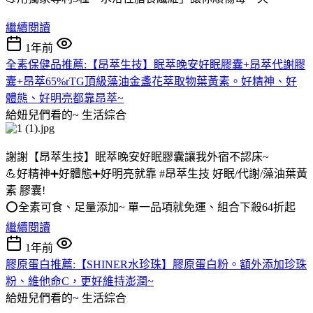
繼續閱讀
1年前
全素保健品推薦:【昂萃生技】眠萃晚安好眠膠囊+昂萃代謝膠
囊+昂萃65%rTG頂級藻油金盞花萃取物葉黃素。好精神、好
體態、好明亮都靠昂萃~
給妞兒們看的~
生活綜合
謝謝【昂萃生技】眠萃晚安好眠膠囊讓我外宿不認床~
💪好精神➕好體態➕好明亮就靠 #昂萃生技 好眠/代謝/藻油葉黃
素 膠囊!
⭕全素可食、足量添加~ 單一品項就免運、組合下殺64折起
繼續閱讀
1年前
膠原蛋白推薦:【SHINER水珍珠】膠原蛋白粉。額外添加珍珠
粉、維他命C，更好維持澎潤~
給妞兒們看的~
生活綜合