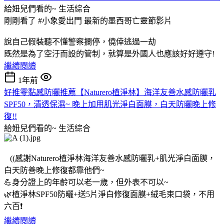
給妞兒們看的~
生活綜合
剛剛看了 #小象愛出門 最新的墨西哥亡靈節影片
說自己假裝聽不懂警察攔停，僥倖逃過一劫
既然是為了空汙而設的管制，就算是外國人也應該好好遵守!
繼續閱讀
1年前
好推零黏感防曬推薦【Naturero植淨林】海洋友善水感防曬乳
SPF50，清透保濕~ 晚上加用肌光淨白面膜，白天防曬晚上修
復!!
給妞兒們看的~
生活綜合
((感謝Naturero植淨林海洋友善水感防曬乳+肌光淨白面膜，
白天防善晚上修復都靠他們~
💪身分證上的年齡可以老一歲，但外表不可以~
🌿植淨林SPF50防曬+送5片淨白修復面膜+絨毛束口袋，不用
六百❗
繼續閱讀