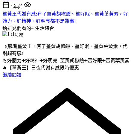
1年前
薑黃王代謝有感:有了薑黃胡椒鹼、薑好眠、薑黃葉黃素，好
體力、好精神、好明亮都不是難事!
給妞兒們看的~
生活綜合
((感謝薑黃王，有了薑黃胡椒鹼、薑好眠、薑黃葉黃素，代
謝超有感!
💪好體力➕好精神➕好明亮=薑黃胡椒鹼➕薑好眠➕薑黃葉黃素
🔥【薑黃王】日夜代謝有感限時優惠
繼續閱讀