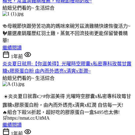
補充，常溫滴雞精推薦，母親節禮物必敗~
給妞兒們看的~
生活綜合
🍻母親節快跟勞苦功高的媽咪來碗芳茲滴雞精快速恢復活力~
🐓嚴選產銷履歷紅羽土雞，蒸氣不回流技術更能保留營養精
華!
繼續閱讀
1年前
炎炎夏日就用:【你滋美得】光曜時空膠囊x私密專科玫莓甘露
糖x膠原蛋白粉 由內而外透亮x清爽x澎潤~
給妞兒們看的~
生活綜合
☀️炎炎夏日就靠👉#你滋美得 光曜時空膠囊x私密專科玫莓甘
露糖x膠原蛋白粉，由內而外透亮x清爽x紅潤 自信每一天!
🔥組合下殺56折起，超好吃的膠原蛋白一盒$495也太佛!
🛒https://nmat.cc/UitMA
繼續閱讀
1年前