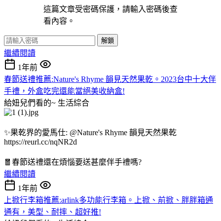
這篇文章受密碼保護，請輸入密碼後查
看內容。
解鎖
繼續閱讀
1年前
春節送禮推薦:Nature's Rhyme 韻見天然果乾。2023台中十大伴
手禮，外盒吃完還能當絕美收納盒!
給妞兒們看的~
生活綜合
✨果乾界的愛馬仕: @Nature's Rhyme 韻見天然果乾
https://reurl.cc/nqNR2d
🧧春節送禮還在煩惱要送甚麼伴手禮嗎?
繼續閱讀
1年前
上掀行李箱推薦:arlink多功能行李箱。上掀、前掀、胖胖箱通
通有，美型、耐摔、超好推!