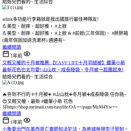
給妞兒們看的~
生活綜合
arlink多功能行李箱就是我出國旅行最佳神隊友!
💪美型、耐摔、超好推， #上掀
💪美型、耐摔、超好推， #上掀 & #前掀(三年保固)、 #胖胖箱
(兩年保固加送洗漱杯) 通通有~
繼續閱讀
1年前
又輕又暖的十月被推薦:【EASY LIFE十月羽絨被】蠟筆小新
最新花色也太可愛! 山山枕、成長睡袋、冬月被一起團起來!
給妞兒們看的~
生活綜合
🔥夯到不行的 #十月被➕ #山山枕➕冬月被➕成長睡袋 任你挑~
😍又輕又暖、最新 #蠟筆小新 花色
🛒https://shop.meimaii.com/easylife/OA==/page/MzM4Yw==
繼續閱讀
1年前
小象愛出門在墨西哥亡靈節知法犯法，為進城無視空汙管制。