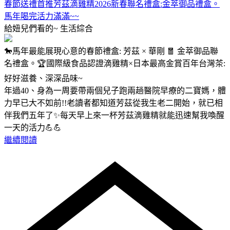
春節送禮首推芳茲滴雞精2026新春聯名禮盒:金萃御品禮盒。
馬年喝完活力滿滿~~
給妞兒們看的~
生活綜合
🐎馬年最能展現心意的春節禮盒: 芳茲 × 華剛 🧧 金萃御品聯
名禮盒。🏆國際級食品認證滴雞精×日本最高金賞百年台灣茶:
好好滋養、深深品味~
年過40、身為一周要帶兩個兒子跑兩趟醫院早療的二寶媽，體
力早已大不如前!!老讀者都知道芳茲從我生老二開始，就已相
伴我們五年了✨每天早上來一杯芳茲滴雞精就能迅速幫我喚醒
一天的活力💪💪
繼續閱讀