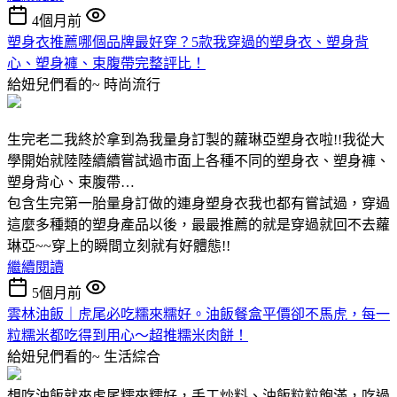
4個月前
塑身衣推薦哪個品牌最好穿？5款我穿過的塑身衣、塑身背
心、塑身褲、束腹帶完整評比！
給妞兒們看的~
時尚流行
生完老二我終於拿到為我量身訂製的蘿琳亞塑身衣啦!!我從大
學開始就陸陸續續嘗試過市面上各種不同的塑身衣、塑身褲、
塑身背心、束腹帶…
包含生完第一胎量身訂做的連身塑身衣我也都有嘗試過，穿過
這麼多種類的塑身產品以後，最最推薦的就是穿過就回不去蘿
琳亞~~穿上的瞬間立刻就有好體態!!
繼續閱讀
5個月前
雲林油飯｜虎尾必吃糯來糯好。油飯餐盒平價卻不馬虎，每一
粒糯米都吃得到用心～超推糯米肉餅！
給妞兒們看的~
生活綜合
想吃油飯就來虎尾糯來糯好，手工炒料、油飯粒粒飽滿，吃過