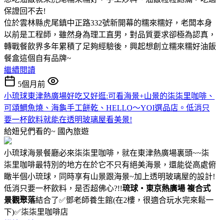
保證回不去!
位於雲林縣虎尾鎮中正路332號新開幕的糯來糯好，老闆本身
以前是工程師，雖然身為理工直男，對品質要求卻極為認真，
轉戰餐飲界多年累積了足夠經驗後，興起想創立糯來糯好油飯
餐盒這個自有品牌~
繼續閱讀
5個月前
小琉球東津熱廣場好吃又好逛:可看海景+山景的柒柒里咖啡、
可頌鯛魚燒、海龜手工餅乾、HELLO～YOI選品店。低消只
要一杯飲料就能在透明玻璃屋看美景!
給妞兒們看的~
國內旅遊
小琉球海景餐廳必來柒柒里咖啡，就在東津熱廣場裏頭~~柒
柒里咖啡最特別的地方在於它不只有絕美海景，還能從高處俯
瞰半個小琉球，同時享有山景跟海景~加上透明玻璃屋的設計!
低消只要一杯飲料，是否超佛心?!!
琉球・東京熱廣場 複合式
景觀聚落
結合了✅️鄧老師養生館(在2樓，很適合玩水完來鬆一
下)✅️柒柒里咖啡店