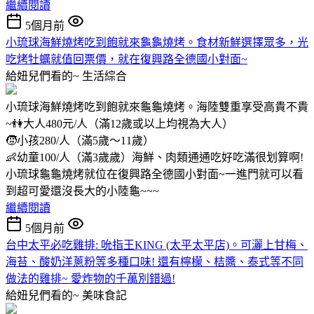
繼續閱讀
5個月前
小琉球海鮮燒烤吃到飽就來龜龜燒烤。食材新鮮選擇眾多，光
吃烤牡蠣就值回票價，就在復興路全德國小對面~
給妞兒們看的~
生活綜合
小琉球海鮮燒烤吃到飽就來龜龜燒烤。海陸雙重享受高貴不貴
~👫大人480元/人（滿12歲或以上均視為大人）
🧒小孩280/人（滿5歲～11歲）
👶幼童100/人（滿3歲歲）海鮮、肉類通通吃好吃滿很划算啊!
小琉球龜龜燒烤就位在復興路全德國小對面~一進門就可以看
到超可愛還沒長大的小陸龜~~~
繼續閱讀
5個月前
台中太平必吃雞排: 吮指王KING (太平太平店)。可灑上甘梅、
海苔、酸奶洋蔥粉等多種口味! 還有檸檬、桔醬、泰式等不同
做法的雞排~ 愛炸物的千萬別錯過!
給妞兒們看的~
美味食記