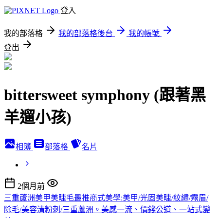
登入
我的部落格
我的部落格後台
我的帳號
登出
bittersweet symphony (跟著黑
羊遛小孩)
相簿
部落格
名片
2個月前
三重蘆洲美甲美睫毛最推商式美學:美甲/光固美睫/紋繡/霧眉/
除毛/美容清粉刺/三重蘆洲。美感一流、價錢公道、一站式變