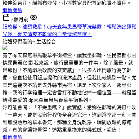
較伸縮茶几、貓抓布沙發、小坪數家具配置到底實不實用。
繼續閱讀
3個月前
細軟髮、油頭救星！dp天森無患馬鞭草洗髮露：輕鬆洗出蓬鬆
光澤，夏天清爽不乾澀的日常清潔首選。
給妞兒們看的~
生活綜合
有了dp天森無患馬鞭草平衡禮盒，讓我坐郵輪、住民宿都心甘
情願帶著它!對我來說，旅行最重要的一件事，除了風景，就
是那份「不隨環境改變的安定感」。很多人出門旅行為了輕
便，會直接使用飯店提供的洗沐產品，但我比較挑剔一點。尤
其是這幾次不論是去外縣市民宿，還是上次全家人一起坐郵
輪，我的行李箱裡一定會雷打不動地佔掉一個位置——就是留
給我最愛的 dp天森無患馬鞭草平衡系列。
妳可能會問：「不嫌重嗎？」說實話，當妳在郵輪的海風中吹
了一整天、或是民宿行程後全身流完汗，進到浴室那一刻，聞
到那股熟悉的草本香氣，那種全身洗乾淨、瞬間放鬆的療癒
感，真的會讓妳覺得：這點重量換來的儀式感，超值！
繼續閱讀