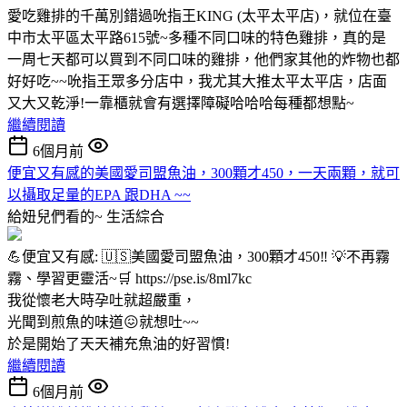
愛吃雞排的千萬別錯過吮指王KING (太平太平店)，就位在臺
中市太平區太平路615號~多種不同口味的特色雞排，真的是
一周七天都可以買到不同口味的雞排，他們家其他的炸物也都
好好吃~~吮指王眾多分店中，我尤其大推太平太平店，店面
又大又乾淨!一靠櫃就會有選擇障礙哈哈哈每種都想點~
繼續閱讀
6個月前
便宜又有感的美國愛司盟魚油，300顆才450，一天兩顆，就可
以攝取足量的EPA 跟DHA ~~
給妞兒們看的~
生活綜合
💪便宜又有感: 🇺🇸美國愛司盟魚油，300顆才450‼️ 💡不再霧
霧、學習更靈活~🛒 https://pse.is/8ml7kc
我從懷老大時孕吐就超嚴重，
光聞到煎魚的味道😖就想吐~~
於是開始了天天補充魚油的好習慣!
繼續閱讀
6個月前