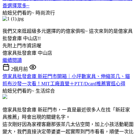
善選擇眾多~
給妞兒們看的~
時尚流行
我們又來逛超級多元選擇的的億家俱啦~ 這次來到的是億家具
批發倉庫 中山店!!
先附上門市資訊喔
億家具批發倉庫 中山店
繼續閱讀
2個月前
億家具批發倉庫 新莊門市開箱｜小坪數家具、伸縮茶几、貓
抓布沙發一次看！MIT工廠直營＋PTT/Dcard推薦實逛心得
給妞兒們看的~
生活綜合
億家具批發倉庫 新莊門市，一直是最近很多人在找「新莊家
具推薦」時會出現的關鍵名字。
這次剛好因為家裡客廳那張茶几太佔空間，加上小孩活動範圍
變大，我們直接決定帶婆婆一起實際到門市看看，順便一次比