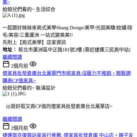
美~
給妞兒們看的~
生活綜合
一起跟好姊妹來商式美學Shang Design/美甲/光固美睫/紋繡/除
毛/美容/三重蘆洲 一站式變美美!!
先附上【商式美學】店家資訊
地址：
新北市蘆洲區中正路181號2樓 (靠近捷運三民高中站)
繼續閱讀
2個月前
億家具批發倉庫台北萬華門市挑家具:沒壓力不推銷、輕鬆選
購高CP值家具~
給妞兒們看的~
裝潢設計
(((是好逛又高CP值的億家具批發倉庫台北萬華店~
繼續閱讀
2個月前
捷運南京復興站家具行推薦: 億家具批發倉庫 中山店。親子友