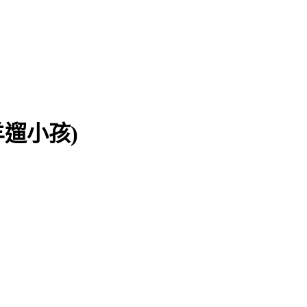
著黑羊遛小孩)