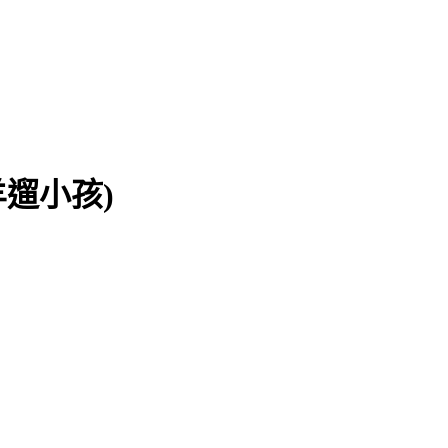
著黑羊遛小孩)