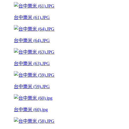
台中樂米 (61).JPG
台中樂米 (64).JPG
台中樂米 (63).JPG
台中樂米 (59).JPG
台中樂米 (60).jpg