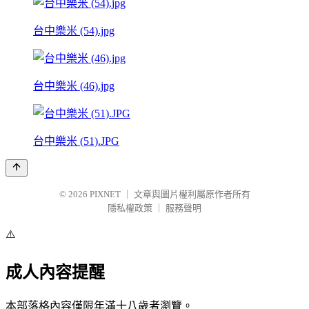
台中樂米 (54).jpg
台中樂米 (46).jpg
台中樂米 (51).JPG
© 2026
PIXNET
｜
文章與圖片權利屬原作者所有
隱私權政策
｜
服務聲明
⚠️
成人內容提醒
本部落格內容僅限年滿十八歲者瀏覽。