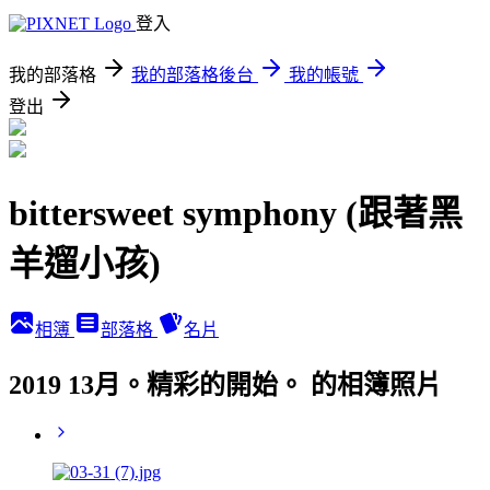
登入
我的部落格
我的部落格後台
我的帳號
登出
bittersweet symphony (跟著黑
羊遛小孩)
相簿
部落格
名片
2019 13月。精彩的開始。 的相簿照片