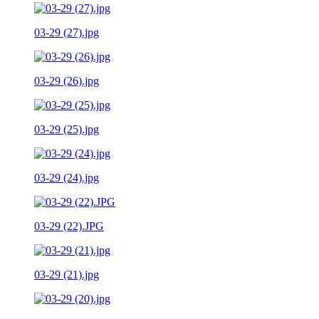
03-29 (27).jpg
03-29 (26).jpg
03-29 (25).jpg
03-29 (24).jpg
03-29 (22).JPG
03-29 (21).jpg