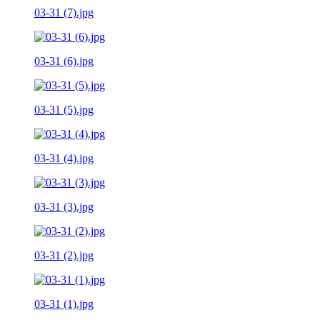
03-31 (7).jpg
03-31 (6).jpg
03-31 (5).jpg
03-31 (4).jpg
03-31 (3).jpg
03-31 (2).jpg
03-31 (1).jpg