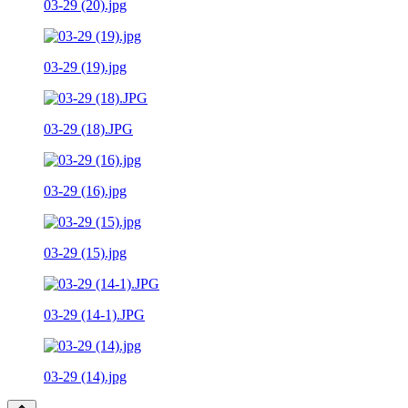
03-29 (20).jpg
03-29 (19).jpg
03-29 (18).JPG
03-29 (16).jpg
03-29 (15).jpg
03-29 (14-1).JPG
03-29 (14).jpg