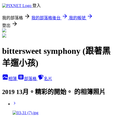
登入
我的部落格
我的部落格後台
我的帳號
登出
bittersweet symphony (跟著黑
羊遛小孩)
相簿
部落格
名片
2019 13月。精彩的開始。 的相簿照片