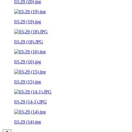
03-29 (20).jpg
03-29 (19).jpg
03-29 (18).JPG
03-29 (16).jpg
03-29 (15).jpg
03-29 (14-1).JPG
03-29 (14).jpg