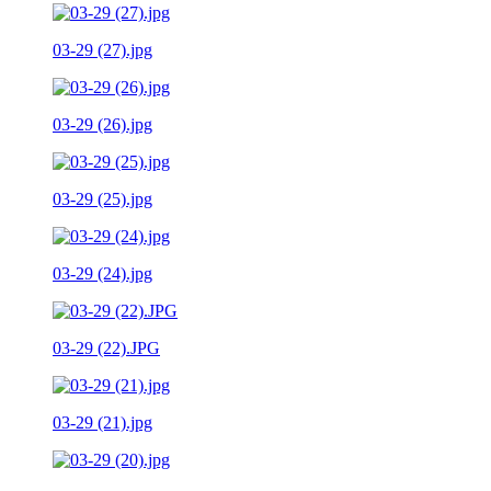
03-29 (27).jpg
03-29 (26).jpg
03-29 (25).jpg
03-29 (24).jpg
03-29 (22).JPG
03-29 (21).jpg