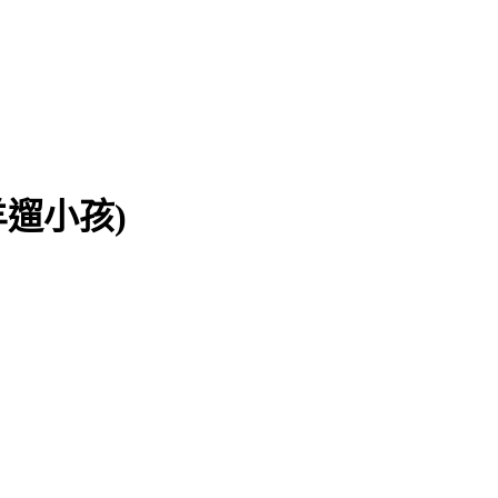
著黑羊遛小孩)