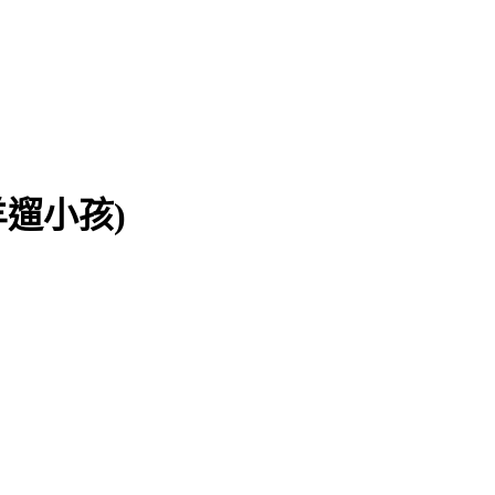
著黑羊遛小孩)