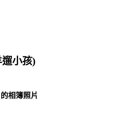
著黑羊遛小孩)
終 的相簿照片