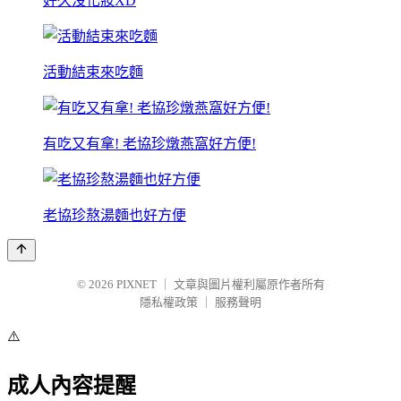
好久沒化妝XD
活動結束來吃麵
有吃又有拿! 老協珍燉燕窩好方便!
老協珍熬湯麵也好方便
© 2026
PIXNET
｜
文章與圖片權利屬原作者所有
隱私權政策
｜
服務聲明
⚠️
成人內容提醒