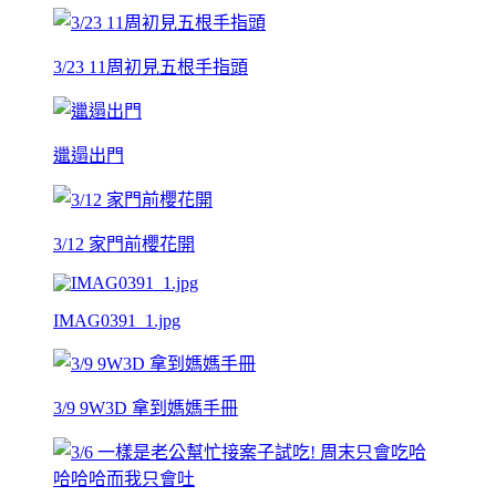
3/23 11周初見五根手指頭
邋遢出門
3/12 家門前櫻花開
IMAG0391_1.jpg
3/9 9W3D 拿到媽媽手冊