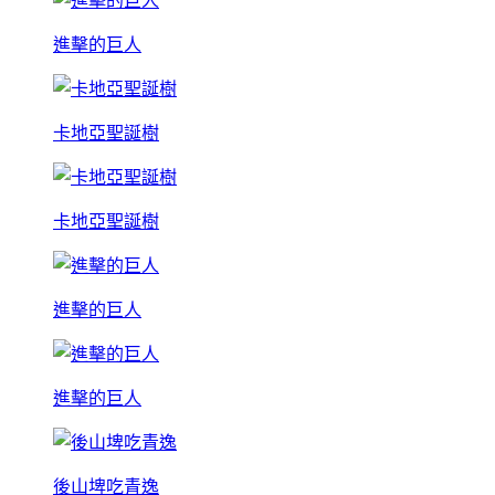
進擊的巨人
卡地亞聖誕樹
卡地亞聖誕樹
進擊的巨人
進擊的巨人
後山埤吃青逸