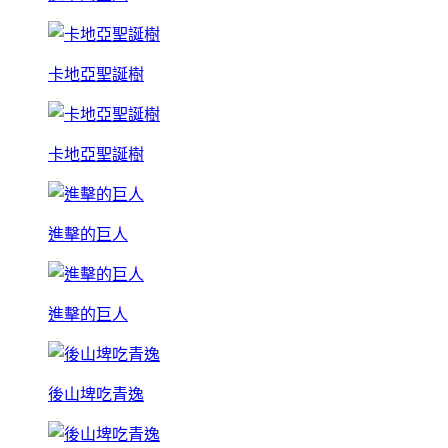
卡地亞聖誕樹
卡地亞聖誕樹
進擊的巨人
進擊的巨人
後山埤吃青逸