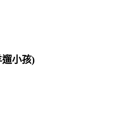
著黑羊遛小孩)