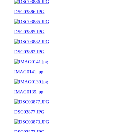
DSC03886.JPG
DSC03885.JPG
DSC03882.JPG
IMAG0141.jpg
IMAG0139.jpg
DSC03877.JPG
DSC03873.JPG