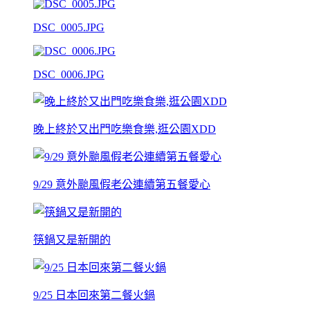
DSC_0005.JPG
DSC_0006.JPG
晚上終於又出門吃樂食樂,逛公園XDD
9/29 意外颱風假老公連續第五餐愛心
筷鍋又是新開的
9/25 日本回來第二餐火鍋