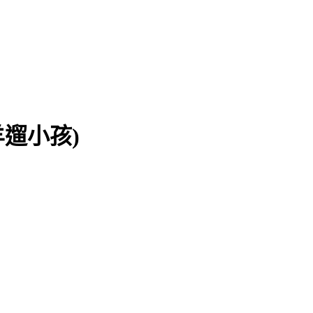
著黑羊遛小孩)