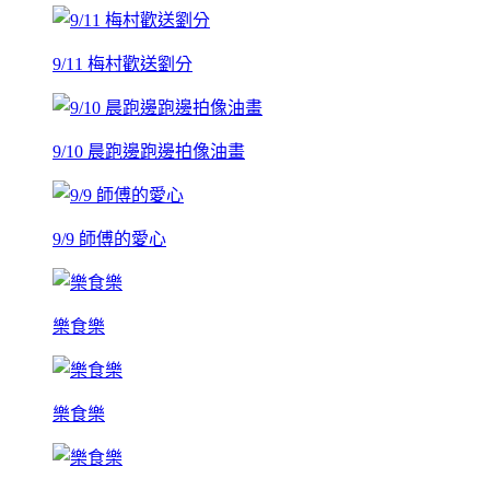
9/11 梅村歡送劉分
9/10 晨跑邊跑邊拍像油畫
9/9 師傅的愛心
樂食樂
樂食樂