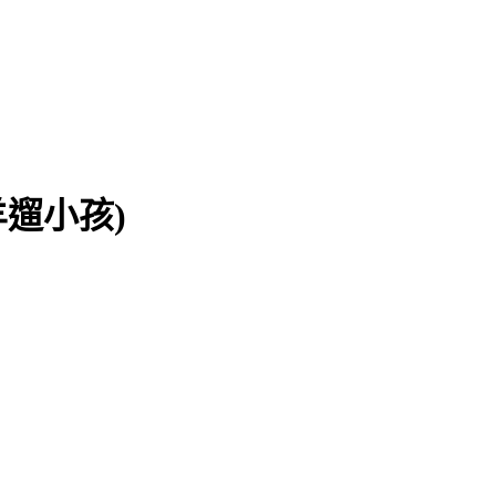
著黑羊遛小孩)