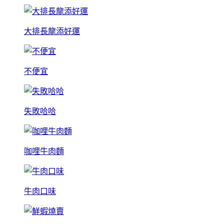
大排長龍添好運
不便宜
失敗哈哈
咖哩牛肉麵
牛肉口味