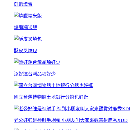
鮮蝦燒賣
燒臘糯米飯
酥皮叉燒包
添好運台灣品項好少
國立台灣博物館土地銀行分館也好逛
老公好強是神射手,神到小朋友叫大家來觀賞射鹿秀XDD