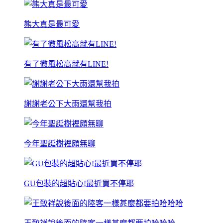
熊大真是最可愛
有了微風松高就有LINE!
謝謝老公下大雨還幫我拍
今年聖誕樹裡頗無聊
GU包裝的超貼心!最近買不停耶