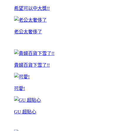
希望可以中大獎!!
老公太奢侈了
貴婦百貨下雪了!!
可愛!
GU 超貼心