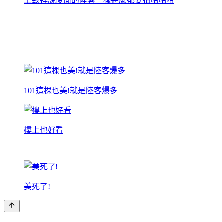
王致祥說後面的陸客一樣甚麼都要拍哈哈哈
101這棵也美!就是陸客爆多
樓上也好看
美死了!