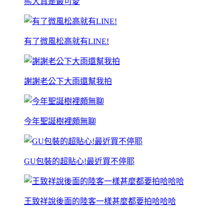
熊大真是最可愛
有了微風松高就有LINE!
謝謝老公下大雨還幫我拍
今年聖誕樹裡頗無聊
GU包裝的超貼心!最近買不停耶
王致祥說後面的陸客一樣甚麼都要拍哈哈哈