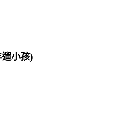
著黑羊遛小孩)