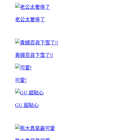
老公太奢侈了
貴婦百貨下雪了!!
可愛!
GU 超貼心