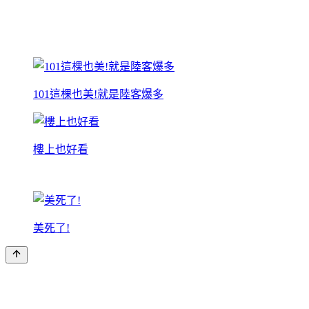
101這棵也美!就是陸客爆多
樓上也好看
美死了!