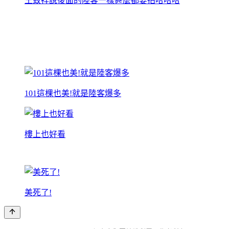
王致祥說後面的陸客一樣甚麼都要拍哈哈哈
101這棵也美!就是陸客爆多
樓上也好看
美死了!