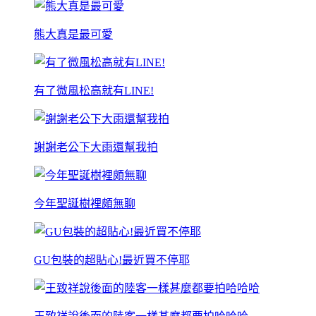
熊大真是最可愛
有了微風松高就有LINE!
謝謝老公下大雨還幫我拍
今年聖誕樹裡頗無聊
GU包裝的超貼心!最近買不停耶