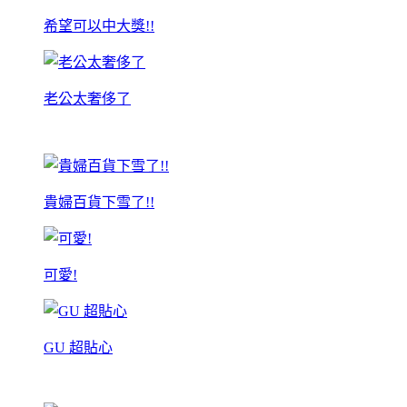
希望可以中大獎!!
老公太奢侈了
貴婦百貨下雪了!!
可愛!
GU 超貼心