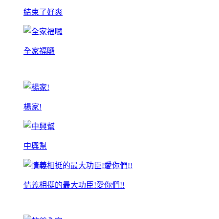
結束了好爽
全家福囉
楊家!
中興幫
情義相挺的最大功臣!愛你們!!