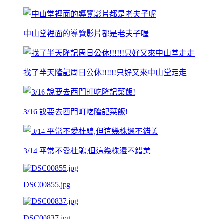
中山堂裡面的導覽影片都是老夫子喔
找了半天隆記周日公休!!!!!!只好又來中山堂走走
3/16 說要去西門町吃隆記菜飯!
3/14 平常不愛杜鵑,但這幾株還不錯美
DSC00855.jpg
DSC00837.jpg