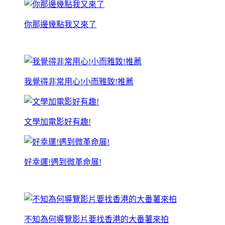
你那邊幾點我又來了
我覺得非常用心!小而雅致!推薦
文學加電影好有趣!
好幸運!遇到微革命展!
不知為何導覽影片要找香港的大番薯來拍