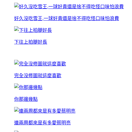
好久沒吃雪王,一球好貴還是捨不得吃怪口味怕浪費
下往上拍腿好長
完全沒修圖就這麼喜歡
你那邊幾點
連兩周都來是有多愛蔡明亮