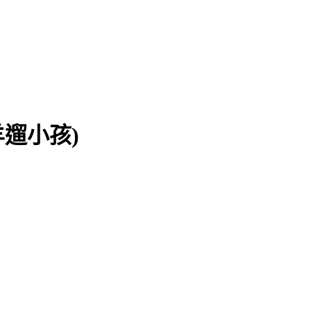
著黑羊遛小孩)