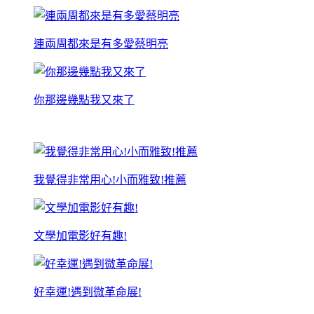
連兩周都來是有多愛蔡明亮
你那邊幾點我又來了
我覺得非常用心!小而雅致!推薦
文學加電影好有趣!
好幸運!遇到微革命展!