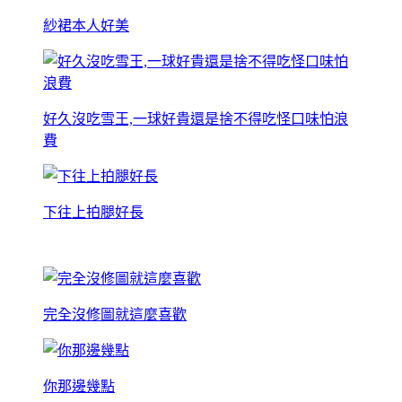
紗裙本人好美
好久沒吃雪王,一球好貴還是捨不得吃怪口味怕浪
費
下往上拍腿好長
完全沒修圖就這麼喜歡
你那邊幾點