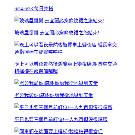
6/24-6/28 每日穿搭
玻璃屋掰掰 去宜蘭必穿條紋裙之旅結束!
晚上可以看夜景然後遊覽車上變夜店,組長拿交通
指揮棒在那邊嗶嗶嗶
老公我愛你!感謝你讓我從地獄到天堂
平日也要三個月前訂位!一人九百但沒很精緻