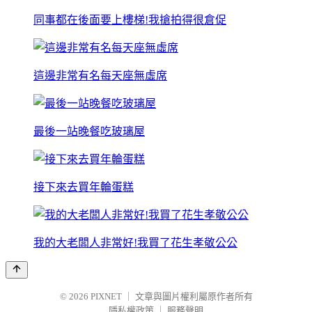
同事都在後面要上樓梯!我搶拍得很倉促
這邊非常有名每天座無虛席
最後一站晚餐吃玻璃屋
接下來去買年輪蛋糕
我的大老闆人非常好!我買了花生孝敬公公
© 2026
PIXNET
｜
文章與圖片權利屬原作者所有
隱私權政策
｜
服務聲明