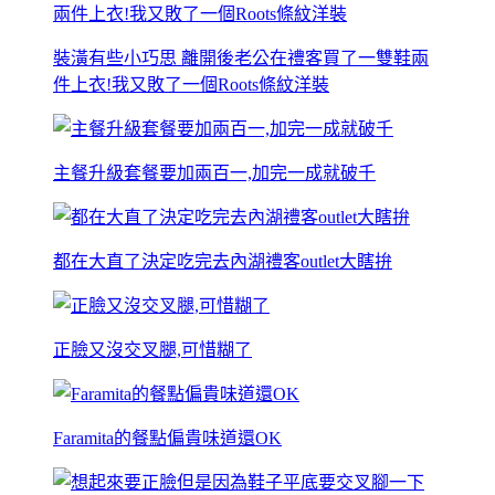
裝潢有些小巧思 離開後老公在禮客買了一雙鞋兩
件上衣!我又敗了一個Roots條紋洋裝
主餐升級套餐要加兩百一,加完一成就破千
都在大直了決定吃完去內湖禮客outlet大瞎拚
正臉又沒交叉腿,可惜糊了
Faramita的餐點偏貴味道還OK